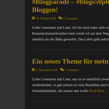
#Blogparade – #blogs50pl
o
a
,
o
n
o
m
M
B
Bloggen!
g
e
m
p
o
l
s
t
p
u
n
o
5
Posted
,
19. Februar 2020
9 Comments
u
t
k
g
0
on
I
t
e
e
Liebe Leserinnen und Leser, ich bin noch (oder auch w
g
p
n
e
r
y
e
l
Konzentrationsschwächen hatte wurde ich auf dem Weg 
f
r
/
S
r
u
o
ziemlich aus der Bahn geworfen. Das Leben geht jedoch
/
I
u
,
s
r
I
n
i
B
,
m
Categories
n
t
t
l
f
a
A
t
e
e
o
f
Ein neues Theme für mein 
t
l
e
r
,
g
0
i
l
r
n
M
s
0
o
Posted
g
2. November 2019
1 Comment
n
e
A
,
0
n
on
e
e
t
T
B
Liebe Leserinnen und Leser, nun ist es tatsächlich sow
0
Tags
m
t
,
R
r
,
B
verabschieden, es gab einfach zu viele Baustellen und i
e
,
D
I
o
I
l
i
Sicherheitslücken, das konnte und wollte
Read More …
I
i
X
w
n
o
n
n
e
=
s
f
g
,
Categories
f
S
Ü
e
o
g
C
C
o
e
b