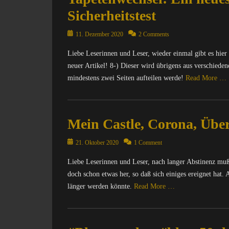
m
S
r
t
Sicherheitstest
p
o
,
r
u
u
B
o
Posted
11. Dezember 2020
2 Comments
t
r
l
p
on
e
c
o
i
Liebe Leserinnen und Leser, wieder einmal gibt es hie
r
e
g
s
neuer Artikel! 8-) Dieser wird übrigens aus verschieden
/
Tags
p
,
mindestens zwei Seiten aufteilen werde!
Read More …
I
0
a
C
n
0
r
o
Categories
t
0
a
m
C
e
0
d
p
Mein Castle, Corona, Übe
a
r
f
e
u
l
n
f
,
t
Posted
o
21. Oktober 2020
1 Comment
e
,
B
e
on
t
t
A
l
r
Liebe Leserinnen und Leser, nach langer Abstinenz muß 
r
,
d
o
/
doch schon etwas her, so daß sich einiges ereignet hat. 
o
D
d
g
I
p
länger werden könnte.
Read More …
i
-
s
n
i
e
o
,
t
s
Categories
S
n
B
e
,
C
e
s
l
r
C