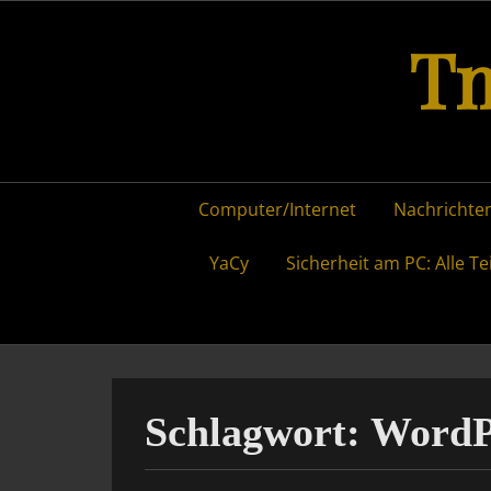
Skip
Tm
to
content
Primary
Computer/Internet
Nachrichten
menu
YaCy
Sicherheit am PC: Alle Te
Schlagwort:
WordP