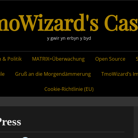
oWizard's Cas
y gwir yn erbyn y byd
 & Politik
MATRIX=Überwachung
Open Source
ile
Gruß an die Morgendämmerung
TmoWizard’s I
Cookie-Richtlinie (EU)
ress