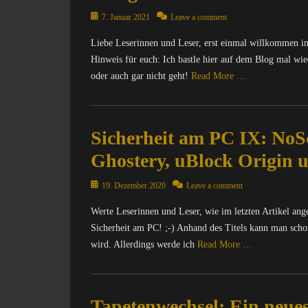
e
m
r
Posted
p
7. Januar 2021
Leave a comment
n
on
u
Liebe Leserinnen und Leser, erst einmal willkommen im
e
t
t
Hinweis für euch: Ich bastle hier auf dem Blog mal wi
e
,
r
oder auch gar nicht geht!
Read More …
I
/
n
I
Categories
f
n
A
o
Sicherheit am PC IX: NoSc
t
l
r
e
l
Ghostery, uBlock Origin u
m
r
g
a
n
e
Posted
19. Dezember 2020
Leave a comment
t
e
m
on
i
t
e
Werte Leserinnen und Leser, wie im letzten Artikel an
o
Tags
i
Sicherheit am PC! ;-) Anhand des Titels kann man sch
n
B
n
wird. Allerdings werde ich
Read More …
,
l
,
O
o
C
Categories
p
g
a
C
e
g
l
Tapetenwechsel: Ein neues
o
n
e
o