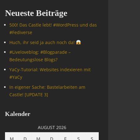
Neueste Beiträge
500! Das Castle lebt! #WordPress und das
#Fediverse
Huch, ihr seid ja auch noch da!
#Livelove­blog: #Blogparade –
Bedeutungslose Blogs?
YaCy-Tutorial: Websites indexieren mit
#YaCy
In eigener Sache: Bastelarbeiten am
Castle! [UPDATE 3]
Kalender
AUGUST 2026
M
D
M
D
F
S
S