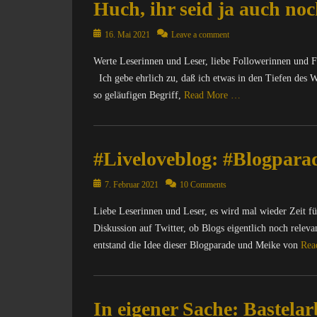
Huch, ihr seid ja auch no
Posted
16. Mai 2021
Leave a comment
on
Werte Leserinnen und Leser, liebe Followerinnen und Fo
Ich gebe ehrlich zu, daß ich etwas in den Tiefen des
so geläufigen Begriff,
Read More …
Categories
C
#Livelove­blog: #Blogpara
o
m
Posted
p
7. Februar 2021
10 Comments
on
u
Liebe Leserinnen und Leser, es wird mal wieder Zeit f
t
Diskussion auf Twitter, ob Blogs eigentlich noch relev
e
r
entstand die Idee dieser Blogparade und Meike von
Rea
/
I
Categories
n
C
In eigener Sache: Bastela
t
o