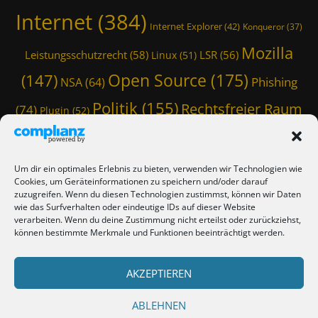
r
o
Internet
(384)
,
Internet Explorer
(42)
Konqueror
(37)
n
C
a
o
Mozilla
Leistungsschutzrecht
(58)
LSR
(56)
Linux
(51)
,
r
C
Open Source
(175)
(147)
o
Phishing
NSA
(64)
o
n
r
Politik
(155)
Rechtsfreier Raum
(74)
a
Plugin
(52)
o
,
Schwarze Koffer
(126)
(117)
Spam
(84)
n
C
a
o
Staatstrojaner
(74)
StaSi-Trojaner
SpamAssassin
(60)
v
r
Um dir ein optimales Erlebnis zu bieten, verwenden wir Technologien wie
i
TmoWizard
Cookies, um Geräteinformationen zu speichern und/oder darauf
o
Thunderbird
(101)
(79)
r
zuzugreifen. Wenn du diesen Technologien zustimmst, können wir Daten
n
u
wie das Surfverhalten oder eindeutige IDs auf dieser Website
a
(412)
TmoWizard's Castle
(353)
verarbeiten. Wenn du deine Zustimmung nicht erteilst oder zurückziehst,
s
v
können bestimmte Merkmale und Funktionen beeinträchtigt werden.
,
i
Verschwörungstheorie
Tutorial
(50)
C
Twitter
(44)
Trojaner
(31)
r
O
WordPress
u
AKZEPTIEREN
(85)
Webmaster Friday
(66)
Viren
(58)
V
s
I
(150)
Zensur
(120)
Überwachung
(127)
,
ABLEHNEN
D
C