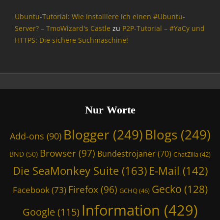
P
r
o
c
Ubuntu-Tutorial: Wie installiere ich einen #Ubuntu-
l
e
Server? – TmoWizard's Castle
zu
P2P-Tutorial – #YaCy und
i
Tags
HTTPS: Die sichere Suchmaschine!
t
B
i
N
k
D
,
,
O
B
p
u
e
Nur Worte
n
n
d
S
e
Blogger
(249)
Blogs
(249)
Add-ons
(90)
o
s
u
t
Browser
(97)
Bundestrojaner
(70)
BND
(50)
ChatZilla
(42)
r
r
c
Die SeaMonkey Suite
(163)
E-Mail
(142)
o
e
j
Gecko
(128)
Tags
Firefox
(96)
Facebook
(73)
GCHQ
(46)
a
C
n
Information
(429)
o
Google
(115)
e
r