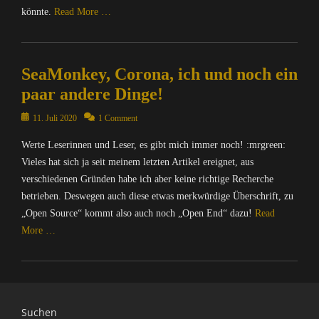
könnte.
Read More …
Categories
C
SeaMonkey, Corona, ich und noch ein
o
m
paar andere Dinge!
p
u
Posted
11. Juli 2020
1 Comment
t
on
Werte Leserinnen und Leser, es gibt mich immer noch! :mrgreen:
e
r
Vieles hat sich ja seit meinem letzten Artikel ereignet, aus
/
verschiedenen Gründen habe ich aber keine richtige Recherche
I
betrieben. Deswegen auch diese etwas merkwürdige Überschrift, zu
n
„Open Source“ kommt also auch noch „Open End“ dazu!
Read
t
More …
e
r
Categories
n
C
e
o
t
m
Suchen
,