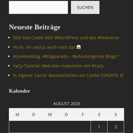
p
D
SUCHEN
u
i
t
e
e
S
Neueste Beiträge
r
e
/
a
500! Das Castle lebt! #WordPress und das #Fediverse
I
M
n
Huch, ihr seid ja auch noch da!
o
t
n
#Livelove­blog: #Blogparade – Bedeutungslose Blogs?
e
k
r
YaCy-Tutorial: Websites indexieren mit #YaCy
e
n
y
In eigener Sache: Bastelarbeiten am Castle! [UPDATE 3]
e
S
t
u
,
Kalender
i
D
t
i
AUGUST 2026
e
e
,
S
M
D
M
D
F
S
S
M
e
A
a
1
2
T
M