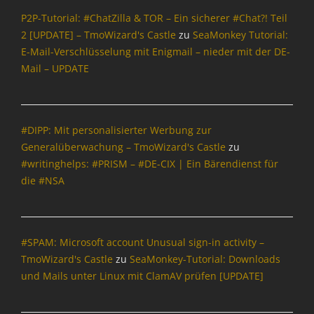
r
c
P2P-Tutorial: #ChatZilla & TOR – Ein sicherer #Chat?! Teil
w
h
2 [UPDATE] – TmoWizard's Castle
zu
SeaMonkey Tutorial:
a
t
E-Mail-Verschlüsselung mit Enigmail – nieder mit der DE-
c
e
h
Mail – UPDATE
n
u
&
n
P
g
o
,
#DIPP: Mit personalisierter Werbung zur
l
N
i
Generalüberwachung – TmoWizard's Castle
zu
a
t
#writinghelps: #PRISM – #DE-CIX | Ein Bärendienst für
c
i
die #NSA
h
k
r
,
i
O
c
p
#SPAM: Microsoft account Unusual sign-in activity –
h
e
t
TmoWizard's Castle
zu
SeaMonkey-Tutorial: Downloads
n
e
und Mails unter Linux mit ClamAV prüfen [UPDATE]
S
n
o
&
u