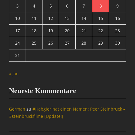
R
o
3
4
5
6
7
8
9
I
n
X
10
11
12
13
14
15
16
k
=
e
Ü
17
18
19
20
21
22
23
y
b
S
e
24
25
26
27
28
29
30
u
r
i
w
31
t
a
e
c
,
h
« Jan.
M
u
A
n
T
Neueste Kommentare
g
R
,
I
N
X
German
zu
#Habgier hat einen Namen: Peer Steinbrück –
a
=
c
#steinbrückfilme [Update!]
Ü
h
b
r
e
i