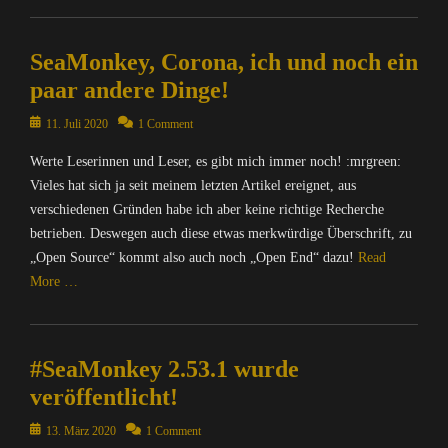
r
n
e
t
n
B
Categories
m
,
r
o
S
r
C
a
M
n
d
o
o
SeaMonkey, Corona, ich und noch ein
o
t
A
e
o
u
w
m
paar andere Dinge!
i
T
t
n
r
s
p
o
R
,
,
c
e
u
Posted
11. Juli 2020
1 Comment
n
I
D
P
e
r
t
on
,
X
i
l
,
,
Werte Leserinnen und Leser, es gibt mich immer noch! :mrgreen:
e
I
=
e
u
Y
C
r
Vieles hat sich ja seit meinem letzten Artikel ereignet, aus
n
Ü
S
m
a
h
/
verschiedenen Gründen habe ich aber keine richtige Recherche
t
b
e
e
C
a
I
e
betrieben. Deswegen auch diese etwas merkwürdige Überschrift, zu
e
a
,
y
t
n
r
r
„Open Source“ kommt also auch noch „Open End“ dazu!
Read
M
W
Tags
Z
t
n
w
o
More …
P
f
i
e
e
a
n
,
f
l
r
t
c
k
Categories
X
0
l
n
,
h
e
C
0
a
e
O
u
#SeaMonkey 2.53.1 wurde
y
o
0
,
t
p
n
S
m
0
D
veröffentlicht!
,
e
g
u
p
,
i
D
n
,
i
u
Posted
13. März 2020
1 Comment
f
e
i
S
N