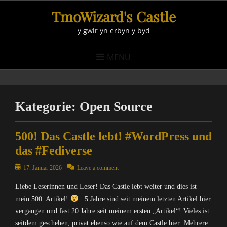
Skip
TmoWizard's Castle
to
y gwir yn erbyn y byd
content
MENU
Kategorie:
Open Source
500! Das Castle lebt! #WordPress und
das #Fediverse
Posted
17. Januar 2026
Leave a comment
on
Liebe Leserinnen und Leser! Das Castle lebt weiter und dies ist
mein 500. Artikel!
5 Jahre sind seit meinem letzten Artikel hier
vergangen und fast 20 Jahre seit meinem ersten „Artikel“! Vieles ist
seitdem geschehen, privat ebenso wie auf dem Castle hier: Mehrere