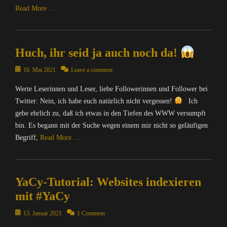
Read More …
Categories
A
Huch, ihr seid ja auch noch da!
l
l
Posted
16. Mai 2021
Leave a comment
g
on
e
Werte Leserinnen und Leser, liebe Followerinnen und Follower bei
m
Twitter: Nein, ich habe euch natürlich nicht vergessen!
Ich
e
gebe ehrlich zu, daß ich etwas in den Tiefen des WWW versumpft
i
bin. Es begann mit der Suche wegen einem mir nicht so geläufigen
n
,
Begriff,
Read More …
C
o
Categories
m
C
p
YaCy-Tutorial: Websites indexieren
o
u
m
mit #YaCy
t
p
e
u
Posted
13. Januar 2021
1 Comment
r
t
on