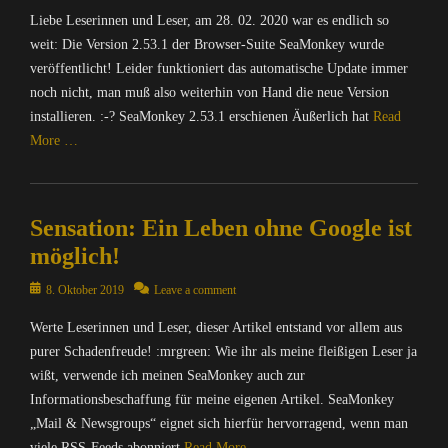
t
t
on
f
S
e
o
a
Liebe Leserinnen und Leser, am 28. 02. 2020 war es endlich so
e
e
c
e
S
u
c
,
r
weit: Die Version 2.53.1 der Browser-Suite SeaMonkey wurde
c
a
e
r
h
M
/
c
veröffentlicht! Leider funktioniert das automatische Update immer
M
a
c
r
A
I
c
o
noch nicht, man muß also weiterhin von Hand die neue Version
M
e
i
T
n
,
n
o
installieren. :-? SeaMonkey 2.53.1 erschienen Äußerlich hat
Read
,
c
R
t
G
k
n
More …
P
h
I
e
o
e
k
2
t
X
r
o
y
e
Categories
P
e
=
n
g
S
y
C
-
n
Ü
e
l
u
S
Sensation: Ein Leben ohne Google ist
o
S
&
b
t
e
i
u
m
u
P
möglich!
e
,
,
t
i
p
c
o
r
D
I
e
t
u
Posted
h
8. Oktober 2019
Leave a comment
l
w
i
n
,
e
t
on
m
i
a
e
f
E
,
Werte Leserinnen und Leser, dieser Artikel entstand vor allem aus
e
a
t
c
S
o
-
M
r
purer Schadenfreude! :mrgreen: Wie ihr als meine fleißigen Leser ja
s
i
h
e
r
M
A
/
c
k
wißt, verwende ich meinen SeaMonkey auch zur
u
a
m
a
T
I
h
,
n
Informationsbeschaffung für meine eigenen Artikel. SeaMonkey
M
a
i
R
n
i
O
g
o
„Mail & Newsgroups“ eignet sich hierfür hervorragend, wenn man
t
l
I
t
n
p
,
n
i
,
viele RSS-Feeds abonniert
Read More …