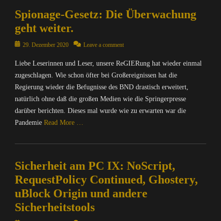
,
A
o
n
Spionage-Gesetz: Die Überwachung
O
l
n
e
p
l
,
geht weiter.
t
e
g
O
,
n
e
Posted
p
29. Dezember 2020
Leave a comment
I
S
m
on
e
n
Liebe Leserinnen und Leser, unsere ReGIERung hat wieder einmal
o
e
n
f
u
i
zugeschlagen. Wie schon öfter bei Großereignissen hat die
S
o
r
n
o
Regierung wieder die Befugnisse des BND drastisch erweitert,
r
c
,
u
natürlich ohne daß die großen Medien wie die Springerpresse
m
e
C
r
darüber berichten. Dieses mal wurde wie zu erwarten war die
a
Tags
o
c
t
Pandemie
Read More …
D
m
e
i
i
Tags
p
o
Categories
e
u
0
n
C
S
t
0
Sicherheit am PC IX: NoScript,
,
o
e
e
0
O
m
RequestPolicy Continued, Ghostery,
a
r
0
p
p
M
/
f
uBlock Origin und andere
e
u
o
I
f
Sicherheitstools
n
t
n
n
,
S
e
k
t
A