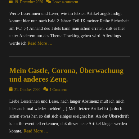
Posted
19. Dezember 2020
Leave a comment
o
r
e
e
d
on
u
/
y
r
d
Werte Leserinnen und Leser, wie im letzten Artikel angekündigt
r
I
S
n
-
kommt hier nun nach bald 2 Jahren Teil IX meiner Reihe Sicherheit
c
n
u
e
o
am PC! ;-) Anhand des Titels kann man schon erraten, daß es hier
e
t
i
t
n
,
unter Anderem um das Thema Tracking gehen wird. Allerdings
e
t
,
s
Y
r
werde ich
Read More …
e
I
,
a
n
,
n
B
C
e
Categories
F
f
l
y
t
C
e
o
o
Tags
,
Mein Castle, Corona, Überwachung
o
d
r
g
I
I
m
i
und anderes Zeug.
m
g
n
n
p
v
a
e
d
f
u
Posted
21. Oktober 2020
1 Comment
e
t
r
e
o
t
on
r
i
,
x
r
Liebe Leserinnen und Leser, nach langer Abstinenz muß ich mich
e
s
o
B
,
m
r
hier auch mal wieder melden! ;-) Mein letzter Artikel ist ja doch
e
n
l
I
a
/
,
schon etwas her, so daß sich einiges ereignet hat. An der Überschrift
,
o
n
t
I
M
O
g
kann ihr eventuell erkennen, daß dieser neue Artikel länger werden
f
i
n
a
p
s
könnte.
Read More …
o
o
t
s
e
,