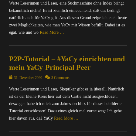
/
Werte Leserinnen und Leser, eine Suchmaschine ohne Index bringt
e
I
r
bekanntlich nichts! Es ist ziemlich einleuchtend, daß das bedingt
n
/
natürlich auch für YaCy gilt. Aus diesem Grund zeige ich euch heute
t
I
zwei Möglichkeiten, wie man YaCy mit Wissen befüllt. Dabei ist es
e
n
egal, wie und wo
Read More …
r
t
n
e
Categories
e
r
C
t
n
P2P-Tutorial – #YaCy einrichten und
o
,
e
m
mein YaCy-Principal Peer
I
t
p
n
,
u
Posted
31. Dezember 2020
3 Comments
f
I
t
on
o
n
Werte Leserinnen und Leser, Skeptiker gibt es ja überall. Natürlich
e
r
f
r
ist da der kleine Kreis hier auf dem Castle nicht ausgeschloßen,
m
o
/
deswegen habe ich mich zum Jahresabschluß für dieses bebilderte
a
r
I
Tutorial entschlossen! Dazu eines gleich mal vorne weg: Ich gehe
t
m
n
i
hier davon aus, daß YaCy
Read More …
a
t
o
t
e
n
Categories
i
r