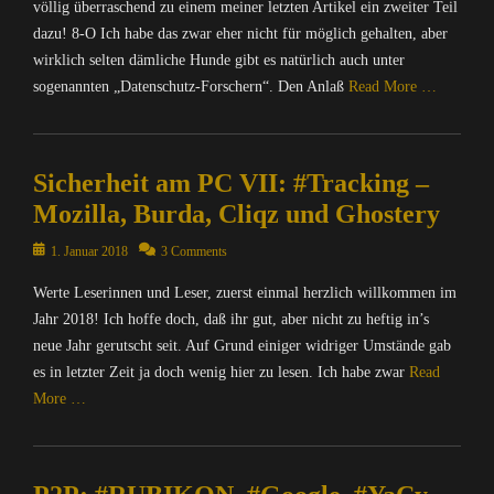
c
e
völlig überraschend zu einem meiner letzten Artikel ein zweiter Teil
b
a
t
I
h
r
dazu! 8-O Ich habe das zwar eher nicht für möglich gehalten, aber
e
C
i
n
t
,
r
wirklich selten dämliche Hunde gibt es natürlich auch unter
y
k
t
e
B
w
Tags
Tags
sogenannten „Datenschutz-Forschern“. Den Anlaß
Read More …
e
n
l
a
B
A
r
&
o
c
f
Categories
K
n
P
g
h
V
K
C
e
o
s
u
,
Sicherheit am PC VII: #Tracking –
,
o
t
l
,
n
B
B
m
,
Mozilla, Burda, Cliqz und Ghostery
i
B
g
i
l
p
I
t
r
,
t
o
u
Posted
1. Januar 2018
3 Comments
n
i
o
N
l
g
t
on
f
k
w
a
B
Werte Leserinnen und Leser, zuerst einmal herzlich willkommen im
g
e
Tags
o
s
c
e
e
r
Jahr 2018! Ich hoffe doch, daß ihr gut, aber nicht zu heftig in’s
r
B
e
h
e
r
/
neue Jahr gerutscht seit. Auf Grund einiger widriger Umstände gab
m
l
r
r
,
,
I
a
o
es in letzter Zeit ja doch wenig hier zu lesen. Ich habe zwar
Read
,
i
B
B
n
t
g
More …
C
c
N
l
t
i
g
h
h
D
o
e
o
e
Categories
a
t
,
g
r
n
r
t
C
e
B
s
n
,
,
Z
o