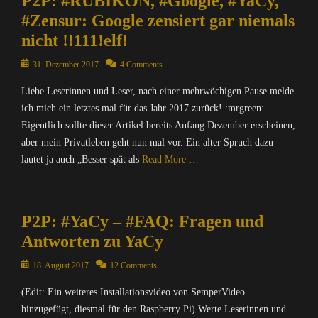
P2P: #RUBIKON, #Google, #YaCy,
n
u
,
e
M
B
i
m
#Zensur: Google zensiert gar niemals
&
n
B
t
A
l
l
p
P
d
N
,
nicht !!111!elf!
T
o
l
u
o
e
D
M
R
g
a
t
l
Posted
s
31. Dezember 2017
4 Comments
,
A
I
s
,
e
i
on
a
B
T
X
,
D
r
Liebe Leserinnen und Leser, nach einer mehrwöchigen Pause melde
t
m
u
R
=
F
i
/
i
ich mich ein letztes mal für das Jahr 2017 zurück! :mrgreen:
t
n
I
Ü
a
e
I
k
f
d
Eigentlich sollte dieser Artikel bereits Anfang Dezember erscheinen,
X
b
k
S
n
,
ü
e
=
aber mein Privatleben geht nun mal vor. Ein alter Spruch dazu
e
e
e
t
Y
r
s
Ü
r
N
lautet ja auch „Besser spät als
Read More …
a
e
a
V
t
b
w
e
M
r
C
e
r
e
a
Categories
w
o
n
y
r
o
r
c
s
C
n
e
Tags
f
j
w
P2P: #YaCy – #FAQ: Fragen und
h
,
o
k
t
D
a
a
a
u
g
m
e
,
Antworten zu YaCy
a
s
n
c
n
i
p
y
M
t
s
e
h
g
k
u
Posted
18. August 2017
12 Comments
S
A
e
u
r
u
,
,
t
on
u
T
n
n
,
n
(Edit: Ein weiteres Installationsvideo von SemperVideo
N
I
e
i
R
s
g
E
g
a
n
r
hinzugefügt, diesmal für den Raspberry Pi) Werte Leserinnen und
t
I
c
s