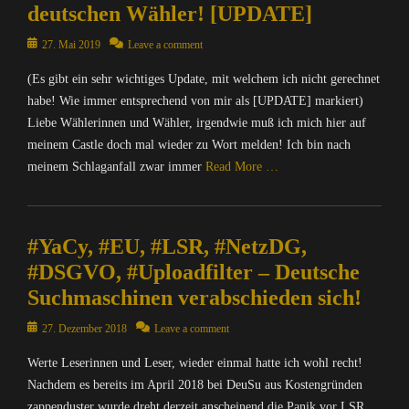
m
deutschen Wähler! [UPDATE]
,
p
I
u
Posted
27. Mai 2019
Leave a comment
n
t
on
f
(Es gibt ein sehr wichtiges Update, mit welchem ich nicht gerechnet
e
o
r
habe! Wie immer entsprechend von mir als [UPDATE] markiert)
r
/
Liebe Wählerinnen und Wähler, irgendwie muß ich mich hier auf
m
I
meinem Castle doch mal wieder zu Wort melden! Ich bin nach
a
n
t
meinem Schlaganfall zwar immer
Read More …
t
i
e
o
Categories
r
n
C
n
#YaCy, #EU, #LSR, #NetzDG,
,
o
e
M
m
#DSGVO, #Uploadfilter – Deutsche
t
A
p
,
Suchmaschinen verabschieden sich!
T
u
I
R
t
Posted
27. Dezember 2018
Leave a comment
n
I
e
on
f
X
r
Werte Leserinnen und Leser, wieder einmal hatte ich wohl recht!
o
=
/
Nachdem es bereits im April 2018 bei DeuSu aus Kostengründen
r
Ü
I
zappenduster wurde dreht derzeit anscheinend die Panik vor LSR,
m