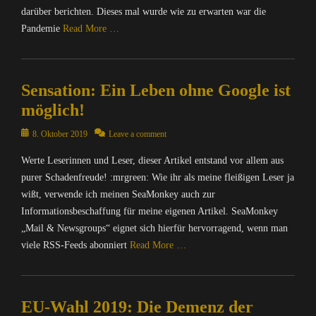
darüber berichten. Dieses mal wurde wie zu erwarten war die
Pandemie
Read More …
Categories
C
Sensation: Ein Leben ohne Google ist
o
m
möglich!
p
u
Posted
8. Oktober 2019
Leave a comment
t
on
Werte Leserinnen und Leser, dieser Artikel entstand vor allem aus
e
r
purer Schadenfreude! :mrgreen: Wie ihr als meine fleißigen Leser ja
/
wißt, verwende ich meinen SeaMonkey auch zur
I
Informationsbeschaffung für meine eigenen Artikel. SeaMonkey
n
„Mail & Newsgroups“ eignet sich hierfür hervorragend, wenn man
t
viele RSS-Feeds abonniert
Read More …
e
r
Categories
n
C
e
EU-Wahl 2019: Die Demenz der
o
t