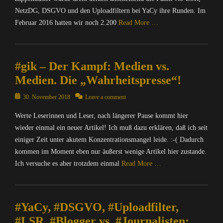
b
n
a
NetzDG, DSGVO und den Uploadfiltern bei YaCy ihre Runden. Im
e
t
t
Februar 2016 hatten wir noch 2.200
Read More …
r
e
i
w
r
o
Categories
a
n
n
C
c
e
,
#gik – Der Kampf: Medien vs.
o
h
t
N
m
u
,
Medien. Die „Wahrheitspresse“!
a
p
n
M
c
u
Posted
g
30. November 2018
Leave a comment
A
h
t
on
,
T
r
Werte Leserinnen und Leser, nach längerer Pause kommt hier
e
N
R
i
r
wieder einmal ein neuer Artikel! Ich muß dazu erklären, daß ich seit
a
I
c
/
c
einiger Zeit unter akutem Konzentrationsmangel leide. :-( Dadurch
X
h
I
h
=
kommen im Moment eben nur äußerst wenige Artikel hier zustande.
t
n
r
Ü
Ich versuche es aber trotzdem einmal
Read More …
e
t
i
b
n
e
c
e
Categories
&
r
h
r
C
P
n
t
w
#YaCy, #DSGVO, #Uploadfilter,
o
o
e
e
a
m
#LSR, #Blogger vs. #Journalisten:
l
t
n