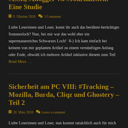
c
p
i
,
Eine Studie
&
h
u
t
I
P
u
t
i
Posted
9. Oktober 2018
3 Comments
n
o
n
e
k
on
f
l
g
r
Liebe Leserinnen und Leser, kennt ihr auch das berühmt-berüchtigte
,
o
i
,
/
O
Sommerloch? Nun, bei mir war das wohl eher ein
r
t
N
I
p
supermassereiches Schwarzes Loch! 8-) Ich kam einfach bei
m
i
a
n
e
a
k
keinem von mir geplanten Artikel zu einem vernünftigen Anfang
c
t
n
t
,
h
oder Ende, obwohl ich mehrere Artikel inklusive diesem zum Teil
e
S
i
O
r
Read More …
r
o
o
p
i
n
u
n
e
c
Categories
e
r
,
n
h
C
t
c
M
S
t
Sicherheit am PC VIII: #Tracking –
o
,
e
A
o
e
m
N
Mozilla, Burda, Cliqz und Ghostery –
Tags
T
u
n
p
a
B
Teil 2
R
r
&
u
c
l
I
c
P
t
h
o
Posted
20. März 2018
Leave a comment
X
e
o
e
r
g
on
=
,
l
r
i
Liebe Leserinnen und Leser, nun kommt tatsächlich auch für mich
g
Ü
Y
i
/