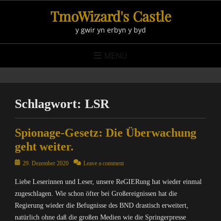
Skip
TmoWizard's Castle
to
y gwir yn erbyn y byd
content
MENU
Schlagwort:
LSR
Spionage-Gesetz: Die Überwachung
geht weiter.
Posted
29. Dezember 2020
Leave a comment
on
Liebe Leserinnen und Leser, unsere ReGIERung hat wieder einmal
zugeschlagen. Wie schon öfter bei Großereignissen hat die
Regierung wieder die Befugnisse des BND drastisch erweitert,
natürlich ohne daß die großen Medien wie die Springerpresse