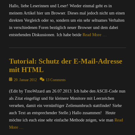
on
g
u
u
I
Hallo, liebe Leserinnen und Leser! Wieder einmal geht es in
r
e
t
i
n
o
meinem Artikel hier um Browser. Dieses mal jedoch nicht um einen
r
e
t
f
w
,
direkten Vergleich oder so, sondern um ein sehr seltsames Verhalten
r
e
o
s
B
in verschiedenen Foren bezüglich neuer Browser und dem dabei
Tags
/
r
e
l
I
B
entstehenden Diskussionen. Ich habe beide
Read More …
m
r
o
n
r
a
s
g
t
o
Categories
t
n
s
e
w
C
i
i
,
r
Tutorial: Schutz der E-Mail-Adresse
s
o
o
f
B
n
e
m
mit HTML
n
f
r
e
r
p
,
i
o
t
,
u
Posted
29. Januar 2012
13 Comments
S
n
w
,
B
t
on
p
g
s
I
(Edit by TmoWizard am 26.07.2013: Ich habe den ASCII-Code nun
r
e
a
,
e
n
o
r
als Zitat eingefügt und für kleinere Monitore mit Leerzeichen
m
B
r
f
w
/
versehen, damit ein vernünftiger Zeilenumbruch stattfindet! Siehe
&
r
,
o
s
I
auch Text an entsprechender Stelle.) Hallo zusammen! Heute
C
o
B
r
e
n
o
w
möchte ich euch eine sehr einfache Methode zeigen, wie man
Read
r
m
r
t
Tags
s
More …
o
a
w
e
B
e
w