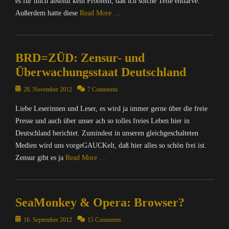
es für mich absolut kein Problem, daß ich solche Teile entlarve.
a
o
n
Außerdem hatte diese
Read More …
M
n
t
o
Tags
e
Categories
n
0
r
C
k
0
n
BRD=ZÜD: Zensur- und
o
e
f
e
m
y
Überwachungsstaat Deutschland
f
t
p
S
0
,
u
Posted
u
28. November 2012
7 Comments
0
D
t
on
i
,
i
Liebe Leserinnen und Leser, es wird ja immer gerne über die freie
e
t
0
e
r
Presse und auch über unser ach so tolles freies Leben hier in
e
0
S
Tags
/
Deutschland berichtet. Zumindest in unseren gleichgeschalteten
f
e
I
B
f
Medien wird uns vorgeGAUCKelt, daß hier alles so schön frei ist.
a
n
r
f
Zensur gibt es ja
Read More …
M
t
o
f
o
e
w
,
Categories
n
r
s
B
C
k
n
e
l
SeaMonkey & Opera: Browser?
o
e
e
r
o
m
y
t
,
Posted
g
16. September 2012
15 Comments
p
S
,
b