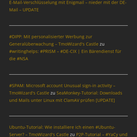
s
,
a
E-Mail-Verschlüsselung mit Enigmail – nieder mit der DE-
t
a
I
u
y
,
I
t
Z
Mail – UPDATE
,
n
m
S
B
n
Z
i
O
f
,
u
r
t
i
l
p
o
D
i
o
e
l
l
e
r
a
t
w
r
l
a
r
#DIPP: Mit personalisierter Werbung zur
m
t
e
s
n
a
,
a
a
Generalüberwachung – TmoWizard's Castle
zu
e
,
e
e
,
D
M
t
n
E
#writinghelps: #PRISM – #DE-CIX | Ein Bärendienst für
r
t
D
i
a
i
s
-
die #NSA
,
,
i
e
i
o
c
M
B
I
e
S
l
n
h
a
u
n
S
e
,
,
u
i
n
t
e
a
P
I
t
l
d
e
a
#SPAM: Microsoft account Unusual sign-in activity –
M
a
n
z
,
e
r
M
o
TmoWizard's Castle
zu
SeaMonkey-Tutorial: Downloads
y
t
,
F
s
n
o
n
und Mails unter Linux mit ClamAV prüfen [UPDATE]
P
e
D
i
t
e
n
k
a
r
a
r
r
t
k
e
l
n
t
e
o
E
e
y
,
e
e
f
j
x
y
S
P
t
Ubuntu-Tutorial: Wie installiere ich einen #Ubuntu-
n
o
a
p
S
u
h
,
s
x
Server? – TmoWizard's Castle
zu
P2P-Tutorial – #YaCy und
n
l
u
i