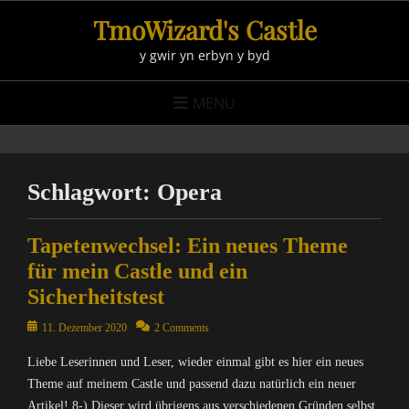
Skip
TmoWizard's Castle
to
y gwir yn erbyn y byd
content
MENU
Schlagwort:
Opera
Tapetenwechsel: Ein neues Theme
für mein Castle und ein
Sicherheitstest
Posted
11. Dezember 2020
2 Comments
on
Liebe Leserinnen und Leser, wieder einmal gibt es hier ein neues
Theme auf meinem Castle und passend dazu natürlich ein neuer
Artikel! 8-) Dieser wird übrigens aus verschiedenen Gründen selbst