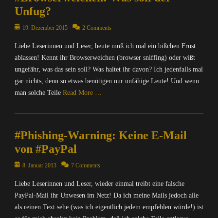
m
e
Unfug?
p
r
u
Posted
19. Dezember 2015
2 Comments
/
t
on
I
Liebe Leserinnen und Leser, heute muß ich mal ein bißchen Frust
e
n
r
ablassen! Kennt ihr Browserweichen (browser sniffing) oder wißt
t
/
ungefähr, was das sein soll? Was haltet ihr davon? Ich jedenfalls mal
e
I
r
gar nichts, denn so etwas benötigen nur unfähige Leute! Und wenn
n
n
man solche Teile
Read More …
t
e
e
t
Categories
r
,
C
n
I
#Phishing-Warning: Keine E-Mail
o
e
n
m
von #PayPal
t
f
p
,
o
u
Posted
8. Januar 2013
7 Comments
D
r
t
on
i
m
Liebe Leserinnen und Leser, wieder einmal treibt eine falsche
e
e
a
r
PayPal-Mail ihr Unwesen im Netz! Da ich meine Mails jedoch alle
S
t
/
als reinen Text sehe (was ich eigentlich jedem empfehlen würde!) ist
e
i
I