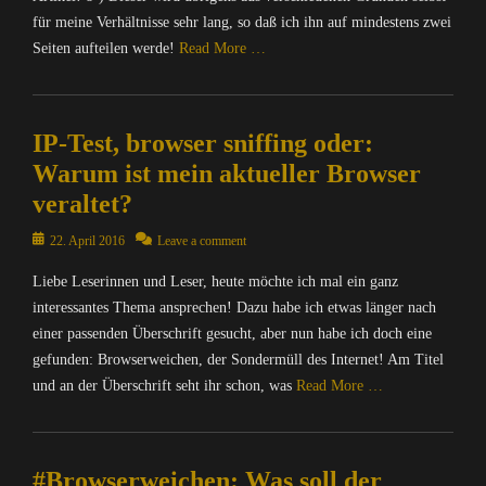
für meine Verhältnisse sehr lang, so daß ich ihn auf mindestens zwei
Seiten aufteilen werde!
Read More …
Categories
C
IP-Test, browser sniffing oder:
a
l
Warum ist mein aktueller Browser
o
veraltet?
t
r
Posted
22. April 2016
Leave a comment
o
on
p
Liebe Leserinnen und Leser, heute möchte ich mal ein ganz
i
interessantes Thema ansprechen! Dazu habe ich etwas länger nach
s
einer passenden Überschrift gesucht, aber nun habe ich doch eine
,
gefunden: Browserweichen, der Sondermüll des Internet! Am Titel
C
und an der Überschrift seht ihr schon, was
Read More …
o
m
Categories
p
C
u
#Browserweichen: Was soll der
o
t