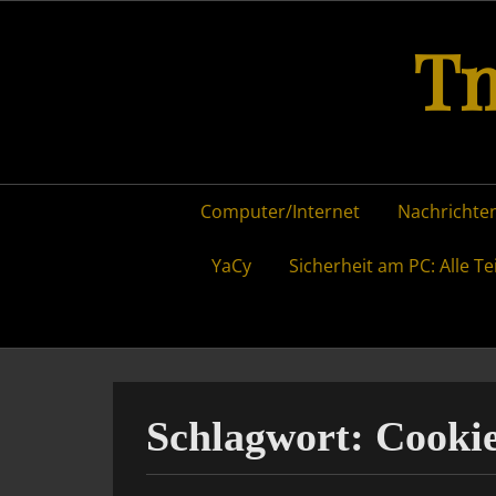
Skip
Tm
to
content
Primary
Computer/Internet
Nachrichten
menu
YaCy
Sicherheit am PC: Alle Te
Schlagwort:
Cookie