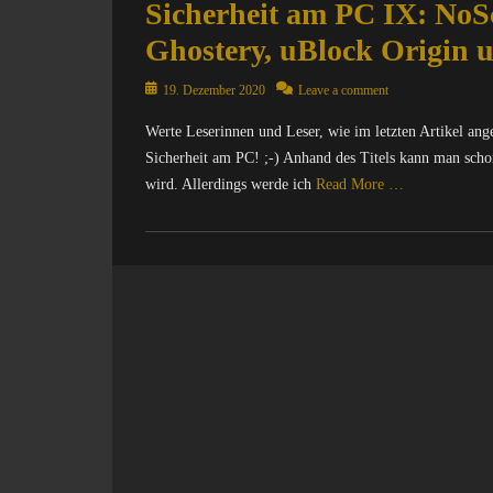
Sicherheit am PC IX: NoSc
Ghostery, uBlock Origin u
Posted
19. Dezember 2020
Leave a comment
on
Werte Leserinnen und Leser, wie im letzten Artikel an
Sicherheit am PC! ;-) Anhand des Titels kann man sch
wird. Allerdings werde ich
Read More …
Categories
C
o
m
p
u
t
e
r
/
I
n