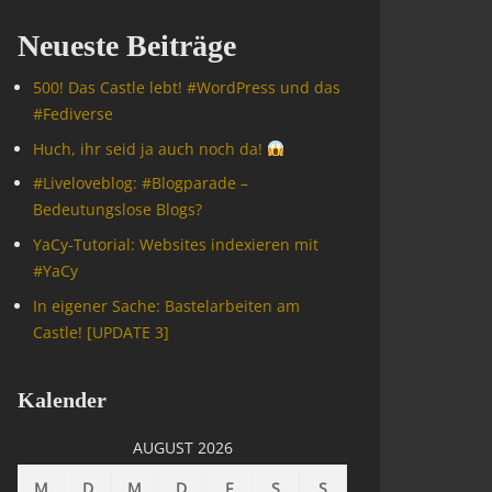
Neueste Beiträge
500! Das Castle lebt! #WordPress und das
#Fediverse
Huch, ihr seid ja auch noch da!
#Livelove­blog: #Blogparade –
Bedeutungslose Blogs?
YaCy-Tutorial: Websites indexieren mit
#YaCy
In eigener Sache: Bastelarbeiten am
Castle! [UPDATE 3]
Kalender
AUGUST 2026
M
D
M
D
F
S
S