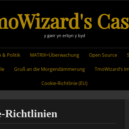
oWizard's Cas
y gwir yn erbyn y byd
 & Politik
MATRIX=Überwachung
Open Source
ile
Gruß an die Morgendämmerung
TmoWizard’s I
Cookie-Richtlinie (EU)
-Richtlinien