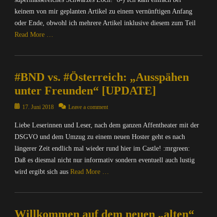
B
u
g
n
t
o
h
keinem von mir geplanten Artikel zu einem vernünftigen Anfang
N
r
,
t
i
l
r
D
oder Ende, obwohl ich mehrere Artikel inklusive diesem zum Teil
c
N
e
o
i
i
,
e
a
Read More …
r
n
t
c
B
,
c
n
,
i
h
u
Y
Categories
h
e
M
k
t
n
a
r
C
t
A
,
e
d
C
#BND vs. #Österreich: „Ausspähen
i
o
,
T
O
n
e
y
c
m
M
unter Freunden“ [UPDATE]
R
p
&
s
Tags
h
p
A
I
e
P
a
*
t
u
Posted
T
17. Juni 2018
Leave a comment
X
n
o
m
b
e
t
on
R
=
S
l
t
u
Liebe Leserinnen und Leser, nach dem ganzen Affentheater mit der
n
e
I
Ü
o
i
f
n
&
r
DSGVO und dem Umzug zu einem neuen Hoster geht es nach
X
b
u
t
ü
t
P
/
=
längerer Zeit endlich mal wieder rund hier im Castle! :mrgreen:
e
r
i
r
u
o
I
Ü
r
Daß es diesmal nicht nur informativ sondern eventuell auch lustig
c
k
V
,
l
n
b
w
e
Tags
wird ergibt sich aus
Read More …
e
A
i
t
e
a
Tags
A
r
d
t
e
r
c
B
Categories
K
f
d
i
r
w
h
N
K
C
a
-
k
n
a
u
D
Willkommen auf dem neuen „alten“
,
o
s
o