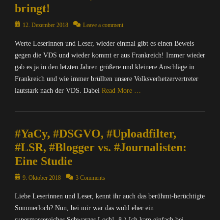
p
r
M
r
bringt!
i
i
u
w
A
c
c
t
t
a
T
Posted
12. Dezember 2018
Leave a comment
e
h
e
e
c
R
on
,
t
,
r
h
I
Werte Leserinnen und Leser, wieder einmal gibt es einen Beweis
Y
e
M
/
u
X
gegen die VDS und wieder kommt er aus Frankreich! Immer wieder
a
n
A
I
n
=
C
gab es ja in den letzten Jahren größere und kleinere Anschläge in
&
T
n
g
Ü
y
P
Frankreich und wie immer brüllten unsere Volksverhetzervertreter
R
t
,
b
Tags
o
I
lautstark nach der VDS. Dabei
Read More …
e
N
e
B
l
X
r
a
r
f
i
=
Categories
n
c
w
V
t
Ü
C
e
h
a
,
i
#YaCy, #DSGVO, #Uploadfilter,
b
o
t
r
c
B
k
e
m
,
#LSR, #Blogger vs. #Journalisten:
i
h
i
,
r
p
I
c
u
Eine Studie
t
O
w
u
n
h
n
l
p
a
t
f
t
Posted
g
9. Oktober 2018
3 Comments
B
e
c
e
o
e
on
,
e
n
h
r
r
Liebe Leserinnen und Leser, kennt ihr auch das berühmt-berüchtigte
n
N
e
S
u
/
m
&
Sommerloch? Nun, bei mir war das wohl eher ein
a
,
o
n
I
a
P
c
supermassereiches Schwarzes Loch! 8-) Ich kam einfach bei