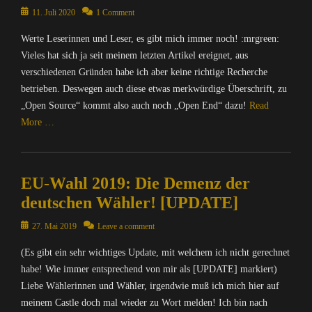
R
,
u
Posted
11. Juli 2020
1 Comment
I
D
t
on
X
i
Werte Leserinnen und Leser, es gibt mich immer noch! :mrgreen:
e
=
e
r
Vieles hat sich ja seit meinem letzten Artikel ereignet, aus
Ü
S
/
verschiedenen Gründen habe ich aber keine richtige Recherche
b
e
I
betrieben. Deswegen auch diese etwas merkwürdige Überschrift, zu
e
a
n
r
„Open Source“ kommt also auch noch „Open End“ dazu!
Read
M
t
w
o
More …
e
a
n
r
c
k
Categories
n
h
e
C
e
u
EU-Wahl 2019: Die Demenz der
y
o
t
n
S
m
deutschen Wähler! [UPDATE]
,
g
u
p
D
,
i
u
Posted
27. Mai 2019
Leave a comment
i
N
t
t
on
e
a
(Es gibt ein sehr wichtiges Update, mit welchem ich nicht gerechnet
e
e
S
c
,
r
habe! Wie immer entsprechend von mir als [UPDATE] markiert)
e
h
M
/
Liebe Wählerinnen und Wähler, irgendwie muß ich mich hier auf
a
r
A
I
meinem Castle doch mal wieder zu Wort melden! Ich bin nach
M
i
T