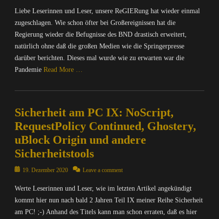
on
Liebe Leserinnen und Leser, unsere ReGIERung hat wieder einmal
zugeschlagen. Wie schon öfter bei Großereignissen hat die
Regierung wieder die Befugnisse des BND drastisch erweitert,
natürlich ohne daß die großen Medien wie die Springerpresse
darüber berichten. Dieses mal wurde wie zu erwarten war die
Pandemie
Read More …
Categories
C
Sicherheit am PC IX: NoScript,
o
m
RequestPolicy Continued, Ghostery,
p
uBlock Origin und andere
u
Sicherheitstools
t
e
Posted
19. Dezember 2020
Leave a comment
r
on
/
Werte Leserinnen und Leser, wie im letzten Artikel angekündigt
I
kommt hier nun nach bald 2 Jahren Teil IX meiner Reihe Sicherheit
n
am PC! ;-) Anhand des Titels kann man schon erraten, daß es hier
t