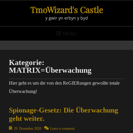
Skip
TmoWizard's Castle
to
y gwir yn erbyn y byd
content
MENU
Kategorie:
MATRIX=Überwachung
Hier geht es um die von den ReGIERungen gewollte totale
Überwachung!
Spionage-Gesetz: Die Überwachung
geht weiter.
Posted
29. Dezember 2020
Leave a comment