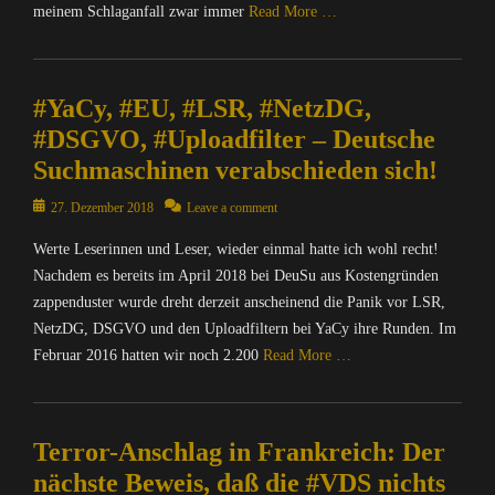
n
o
meinem Schlaganfall zwar immer
Read More …
c
R
t
n
h
I
e
k
Categories
t
X
r
e
C
e
=
n
#YaCy, #EU, #LSR, #NetzDG,
y
o
n
Ü
e
S
m
#DSGVO, #Uploadfilter – Deutsche
&
b
t
u
p
P
e
,
Suchmaschinen verabschieden sich!
i
u
o
r
D
t
t
l
Posted
w
27. Dezember 2018
Leave a comment
i
e
e
i
on
a
e
,
r
Werte Leserinnen und Leser, wieder einmal hatte ich wohl recht!
t
c
S
M
/
i
Nachdem es bereits im April 2018 bei DeuSu aus Kostengründen
h
e
A
I
k
u
zappenduster wurde dreht derzeit anscheinend die Panik vor LSR,
a
T
n
,
n
M
NetzDG, DSGVO und den Uploadfiltern bei YaCy ihre Runden. Im
R
t
O
g
o
Februar 2016 hatten wir noch 2.200
Read More …
I
e
p
,
n
X
r
e
N
k
Categories
=
n
n
a
e
C
Ü
e
S
c
y
Terror-Anschlag in Frankreich: Der
o
b
t
o
h
S
m
e
,
nächste Beweis, daß die #VDS nichts
u
r
u