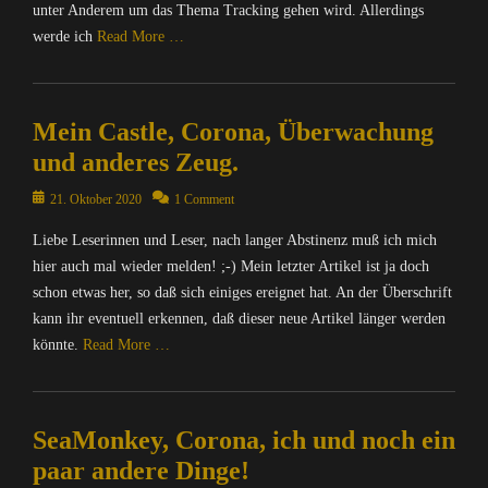
unter Anderem um das Thema Tracking gehen wird. Allerdings
e
r
werde ich
Read More …
n
e
Categories
t
C
,
Mein Castle, Corona, Überwachung
o
I
m
und anderes Zeug.
n
p
f
u
Posted
21. Oktober 2020
1 Comment
o
t
on
r
Liebe Leserinnen und Leser, nach langer Abstinenz muß ich mich
e
m
r
hier auch mal wieder melden! ;-) Mein letzter Artikel ist ja doch
a
/
schon etwas her, so daß sich einiges ereignet hat. An der Überschrift
t
I
kann ihr eventuell erkennen, daß dieser neue Artikel länger werden
i
n
könnte.
Read More …
o
t
n
e
Categories
,
r
C
M
n
SeaMonkey, Corona, ich und noch ein
o
A
e
m
paar andere Dinge!
T
t
p