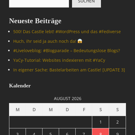
SUCHEN
Neueste Beiträge
500! Das Castle lebt! #WordPress und das #Fediverse
Huch, ihr seid ja auch noch da!
#Livelove­blog: #Blogparade – Bedeutungslose Blogs?
YaCy-Tutorial: Websites indexieren mit #YaCy
In eigener Sache: Bastelarbeiten am Castle! [UPDATE 3]
Kalender
AUGUST 2026
M
D
M
D
F
S
S
1
2
3
4
5
6
7
8
9