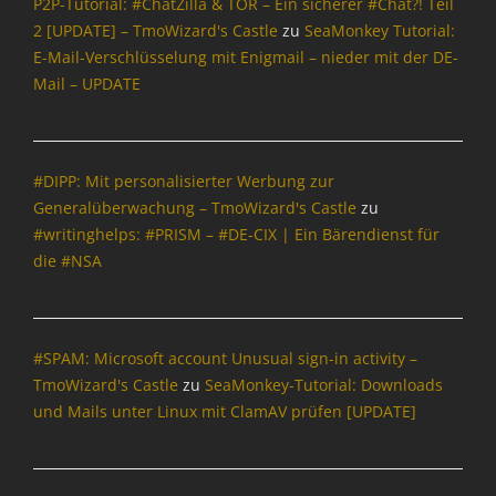
P2P-Tutorial: #ChatZilla & TOR – Ein sicherer #Chat?! Teil
2 [UPDATE] – TmoWizard's Castle
zu
SeaMonkey Tutorial:
E-Mail-Verschlüsselung mit Enigmail – nieder mit der DE-
Mail – UPDATE
#DIPP: Mit personalisierter Werbung zur
Generalüberwachung – TmoWizard's Castle
zu
#writinghelps: #PRISM – #DE-CIX | Ein Bärendienst für
die #NSA
#SPAM: Microsoft account Unusual sign-in activity –
TmoWizard's Castle
zu
SeaMonkey-Tutorial: Downloads
und Mails unter Linux mit ClamAV prüfen [UPDATE]