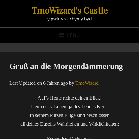
Skip
TmoWizard's Castle
to
y gwir yn erbyn y byd
content
MENU
Gruß an die Morgendämmerung
Last Updated on 6 Jahren ago by
TmoWizard
Auf’s Heute richte deinen Blick!
Denn es ist Leben, ja des Lebens Kern.
In seinem kurzen Fluge sind beschlossen
all deines Daseins Wahrheiten und Wirklichkeiten:
Segen des Wachstums,