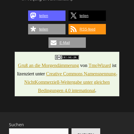
teilen
teilen
teilen
RSS-feed
E-Mail
Gruß an die Morgendämmerung
von
TmoWizard
ist
lizenziert unter
Creative Commons Namensnennung-
NichtKommerziell-Weitergabe unter gleichen
Bedingungen 4.0 international
.
Suchen