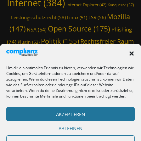
Internet
(384)
Internet Explorer
(42)
Konqueror
(37)
Mozilla
Leistungsschutzrecht
(58)
LSR
(56)
Linux
(51)
Open Source
(175)
(147)
Phishing
NSA
(64)
Politik
(155)
Rechtsfreier Raum
(74)
Plugin
(52)
Schwarze Koffer
(126)
(117)
Spam
(84)
Staatstrojaner
(74)
StaSi-Trojaner
SpamAssassin
(60)
Um dir ein optimales Erlebnis zu bieten, verwenden wir Technologien wie
TmoWizard
Cookies, um Geräteinformationen zu speichern und/oder darauf
Thunderbird
(101)
(79)
zuzugreifen. Wenn du diesen Technologien zustimmst, können wir Daten
wie das Surfverhalten oder eindeutige IDs auf dieser Website
(412)
TmoWizard's Castle
(353)
verarbeiten. Wenn du deine Zustimmung nicht erteilst oder zurückziehst,
können bestimmte Merkmale und Funktionen beeinträchtigt werden.
Verschwörungstheorie
Tutorial
(50)
Twitter
(44)
Trojaner
(31)
WordPress
AKZEPTIEREN
(85)
Webmaster Friday
(66)
Viren
(58)
(150)
Zensur
(120)
Überwachung
(127)
ABLEHNEN