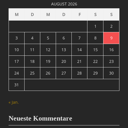
/
AUGUST 2026
I
n
M
D
M
D
F
S
S
t
e
1
2
r
n
3
4
5
6
7
8
9
e
10
11
12
13
14
15
16
t
Tags
17
18
19
20
21
22
23
A
r
24
25
26
27
28
29
30
c
h
31
i
e
,
« Jan.
B
l
o
Neueste Kommentare
g
g