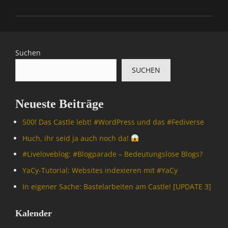
Categories
C
a
l
Suchen
o
SUCHEN
t
r
o
Neueste Beiträge
p
i
500! Das Castle lebt! #WordPress und das #Fediverse
s
,
Huch, ihr seid ja auch noch da!
C
#Livelove­blog: #Blogparade – Bedeutungslose Blogs?
o
m
YaCy-Tutorial: Websites indexieren mit #YaCy
p
In eigener Sache: Bastelarbeiten am Castle! [UPDATE 3]
u
t
e
Kalender
r