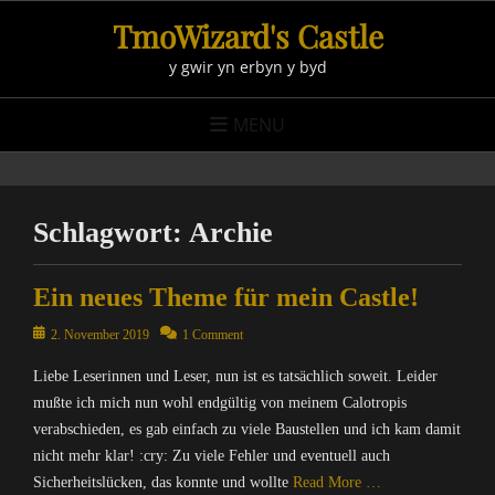
Skip
TmoWizard's Castle
to
y gwir yn erbyn y byd
content
MENU
Schlagwort:
Archie
Ein neues Theme für mein Castle!
Posted
2. November 2019
1 Comment
on
Liebe Leserinnen und Leser, nun ist es tatsächlich soweit. Leider
mußte ich mich nun wohl endgültig von meinem Calotropis
verabschieden, es gab einfach zu viele Baustellen und ich kam damit
nicht mehr klar! :cry: Zu viele Fehler und eventuell auch
Sicherheitslücken, das konnte und wollte
Read More …