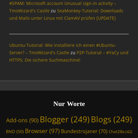
#SPAM: Microsoft account Unusual sign-in activity –
n
f
TmoWizard's Castle
zu
SeaMonkey-Tutorial: Downloads
o
und Mails unter Linux mit ClamAV prüfen [UPDATE]
r
m
a
t
Ubuntu-Tutorial: Wie installiere ich einen #Ubuntu-
i
Server? – TmoWizard's Castle
zu
P2P-Tutorial – #YaCy und
o
HTTPS: Die sichere Suchmaschine!
n
,
I
n
t
e
r
Nur Worte
n
e
Blogger
(249)
Blogs
(249)
Add-ons
(90)
t
,
Browser
(97)
Bundestrojaner
(70)
BND
(50)
ChatZilla
(42)
O