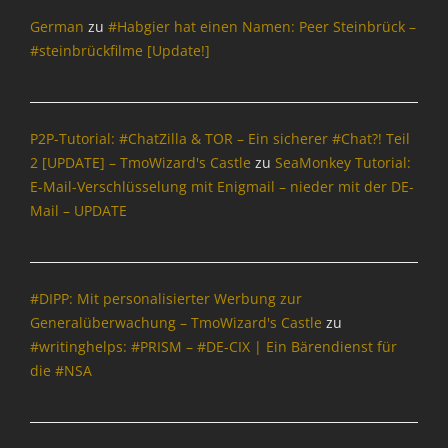
e
German
zu
#Habgier hat einen Namen: Peer Steinbrück –
r
#steinbrückfilme [Update!]
,
B
l
o
P2P-Tutorial: #ChatZilla & TOR – Ein sicherer #Chat?! Teil
g
2 [UPDATE] – TmoWizard's Castle
zu
SeaMonkey Tutorial:
s
E-Mail-Verschlüsselung mit Enigmail – nieder mit der DE-
,
C
Mail – UPDATE
a
l
o
t
#DIPP: Mit personalisierter Werbung zur
r
Generalüberwachung – TmoWizard's Castle
zu
o
#writinghelps: #PRISM – #DE-CIX | Ein Bärendienst für
p
die #NSA
i
s
,
I