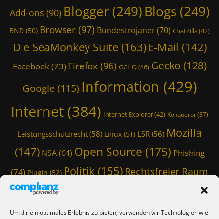
S
Blogger
(249)
Blogs
(249)
Add-ons
(90)
o
u
Browser
(97)
Bundestrojaner
(70)
BND
(50)
ChatZilla
(42)
r
c
Die SeaMonkey Suite
(163)
E-Mail
(142)
e
Gecko
(128)
Firefox
(96)
,
Facebook
(73)
GCHQ
(46)
Y
Information
(429)
a
Google
(115)
C
y
Internet
(384)
Internet Explorer
(42)
Konqueror
(37)
Tags
*
Mozilla
Leistungsschutzrecht
(58)
LSR
(56)
Linux
(51)
b
u
Open Source
(175)
(147)
Phishing
NSA
(64)
n
t
Politik
(155)
Rechtsfreier Raum
(74)
Plugin
(52)
u
Schwarze Koffer
(126)
(117)
Spam
(84)
,
A
Staatstrojaner
(74)
StaSi-Trojaner
SpamAssassin
(60)
d
Um dir ein optimales Erlebnis zu bieten, verwenden wir Technologien wie
d