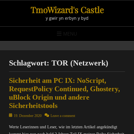
Skip
TmoWizard's Castle
to
y gwir yn erbyn y byd
content
MENU
Schlagwort:
TOR (Netzwerk)
Sicherheit am PC IX: NoScript,
RequestPolicy Continued, Ghostery,
uBlock Origin und andere
Sicherheitstools
Posted
19. Dezember 2020
Leave a comment
on
Werte Leserinnen und Leser, wie im letzten Artikel angekündigt