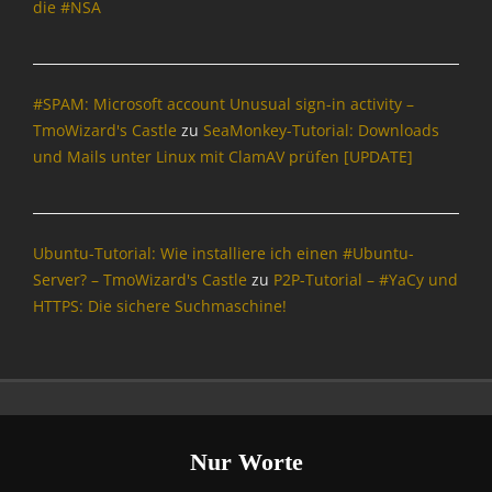
die #NSA
h
r
i
c
#SPAM: Microsoft account Unusual sign-in activity –
h
t
TmoWizard's Castle
zu
SeaMonkey-Tutorial: Downloads
e
und Mails unter Linux mit ClamAV prüfen [UPDATE]
n
&
P
o
Ubuntu-Tutorial: Wie installiere ich einen #Ubuntu-
l
Server? – TmoWizard's Castle
zu
P2P-Tutorial – #YaCy und
i
HTTPS: Die sichere Suchmaschine!
t
i
k
,
O
p
e
Nur Worte
n