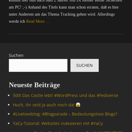
kommt hier nun nach bald 2 Jahren Teil IX meiner Reihe Sicherheit
am PC! ;-) Anhand des Titels kann man schon erraten, daß es hier
unter Anderem um das Thema Tracking gehen wird. Allerdings
werde ich
Read More …
Categories
C
o
m
Suchen
p
SUCHEN
u
t
e
Neueste Beiträge
r
/
500! Das Castle lebt! #WordPress und das #Fediverse
I
n
Huch, ihr seid ja auch noch da!
t
#Livelove­blog: #Blogparade – Bedeutungslose Blogs?
e
r
YaCy-Tutorial: Websites indexieren mit #YaCy
n