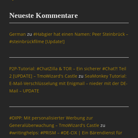
A
T
Neueste Kommentare
R
I
X
German
zu
#Habgier hat einen Namen: Peer Steinbrück –
=
#steinbrückfilme [Update!]
Ü
b
e
r
P2P-Tutorial: #ChatZilla & TOR – Ein sicherer #Chat?! Teil
w
2 [UPDATE] – TmoWizard's Castle
zu
SeaMonkey Tutorial:
a
E-Mail-Verschlüsselung mit Enigmail – nieder mit der DE-
c
h
Mail – UPDATE
u
n
g
,
#DIPP: Mit personalisierter Werbung zur
N
Generalüberwachung – TmoWizard's Castle
zu
a
#writinghelps: #PRISM – #DE-CIX | Ein Bärendienst für
c