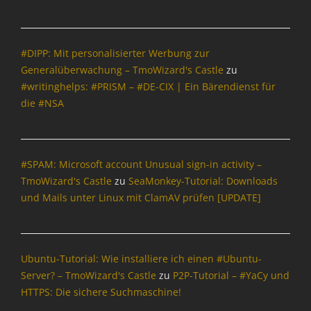
E
n
s
-
&
e
M
P
r
a
#DIPP: Mit personalisierter Werbung zur
o
w
i
Generalüberwachung – TmoWizard's Castle
zu
l
e
l
i
i
#writinghelps: #PRISM – #DE-CIX | Ein Bärendienst für
,
t
c
die #NSA
I
i
h
n
k
e
f
,
n
o
O
,
#SPAM: Microsoft account Unusual sign-in activity –
r
p
C
m
TmoWizard's Castle
zu
SeaMonkey-Tutorial: Downloads
e
a
a
und Mails unter Linux mit ClamAV prüfen [UPDATE]
n
l
t
S
o
i
o
t
o
u
r
n
Ubuntu-Tutorial: Wie installiere ich einen #Ubuntu-
r
o
,
c
Server? – TmoWizard's Castle
zu
P2P-Tutorial – #YaCy und
p
I
e
i
HTTPS: Die sichere Suchmaschine!
n
Tags
s
t