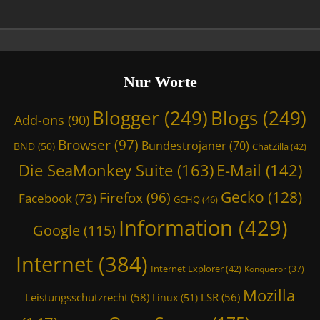
0
,
e
0
C
r
f
a
n
f
l
e
0
o
t
Nur Worte
0
t
,
,
r
M
Blogger
(249)
Blogs
(249)
A
o
Add-ons
(90)
o
d
p
z
Browser
(97)
d
i
Bundestrojaner
(70)
BND
(50)
ChatZilla
(42)
i
-
s
l
Die SeaMonkey Suite
(163)
E-Mail
(142)
o
T
l
n
h
Gecko
(128)
Firefox
(96)
a
Facebook
(73)
GCHQ
(46)
s
e
,
,
m
Information
(429)
P
Google
(115)
B
e
h
i
2
i
Internet
(384)
t
,
Internet Explorer
(42)
Konqueror
(37)
s
l
C
h
Mozilla
B
a
Leistungsschutzrecht
(58)
LSR
(56)
Linux
(51)
i
e
t
n