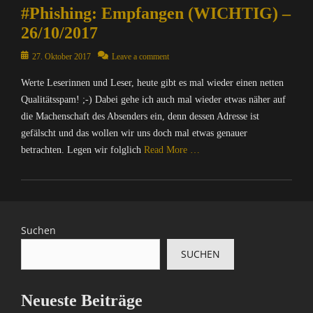
#Phishing: Empfangen (WICHTIG) –
o
e
m
r
26/10/2017
p
/
u
Posted
I
27. Oktober 2017
Leave a comment
t
on
n
Werte Leserinnen und Leser, heute gibt es mal wieder einen netten
e
t
r
Qualitätsspam! ;-) Dabei gehe ich auch mal wieder etwas näher auf
e
/
r
die Machenschaft des Absenders ein, denn dessen Adresse ist
I
n
gefälscht und das wollen wir uns doch mal etwas genauer
n
e
betrachten. Legen wir folglich
Read More …
t
t
e
,
Categories
r
I
C
n
n
o
e
f
m
Suchen
t
o
p
,
r
SUCHEN
u
D
m
t
i
a
e
e
t
Neueste Beiträge
r
S
i
/