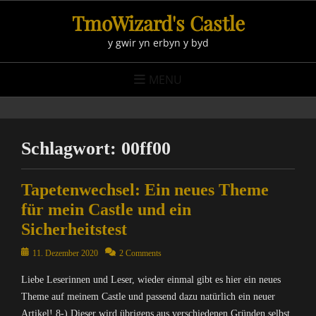
Skip
TmoWizard's Castle
to
y gwir yn erbyn y byd
content
MENU
Schlagwort:
00ff00
Tapetenwechsel: Ein neues Theme
für mein Castle und ein
Sicherheitstest
Posted
11. Dezember 2020
2 Comments
on
Liebe Leserinnen und Leser, wieder einmal gibt es hier ein neues
Theme auf meinem Castle und passend dazu natürlich ein neuer
Artikel! 8-) Dieser wird übrigens aus verschiedenen Gründen selbst