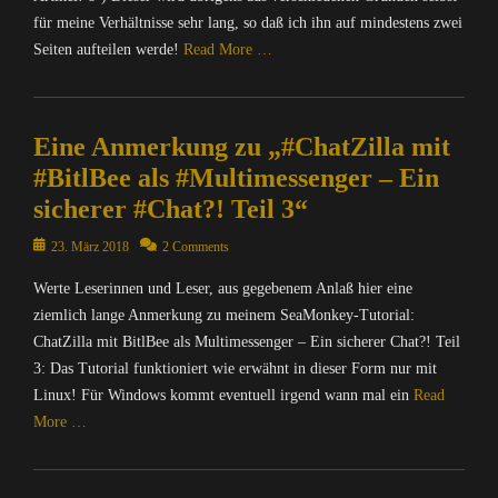
für meine Verhältnisse sehr lang, so daß ich ihn auf mindestens zwei
Seiten aufteilen werde!
Read More …
Categories
C
Eine Anmerkung zu „#ChatZilla mit
a
l
#BitlBee als #Multimessenger – Ein
o
sicherer #Chat?! Teil 3“
t
r
Posted
23. März 2018
2 Comments
o
on
p
Werte Leserinnen und Leser, aus gegebenem Anlaß hier eine
i
ziemlich lange Anmerkung zu meinem SeaMonkey-Tutorial:
s
ChatZilla mit BitlBee als Multimessenger – Ein sicherer Chat?! Teil
,
3: Das Tutorial funktioniert wie erwähnt in dieser Form nur mit
C
Linux! Für Windows kommt eventuell irgend wann mal ein
Read
o
More …
m
p
Categories
u
C
t