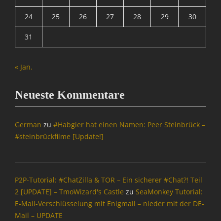
Ü
g
0
b
e
24
25
26
27
28
29
30
0
e
r
,
r
,
31
D
w
B
i
a
l
e
c
o
« Jan.
S
h
g
e
u
s
a
Neueste Kommentare
n
,
M
g
B
o
,
r
n
German
zu
#Habgier hat einen Namen: Peer Steinbrück –
N
o
k
#steinbrückfilme [Update!]
a
w
e
c
s
y
h
e
S
r
r
u
i
,
P2P-Tutorial: #ChatZilla & TOR – Ein sicherer #Chat?! Teil
i
c
B
2 [UPDATE] – TmoWizard's Castle
zu
SeaMonkey Tutorial:
t
h
r
E-Mail-Verschlüsselung mit Enigmail – nieder mit der DE-
e
t
o
,
Mail – UPDATE
e
w