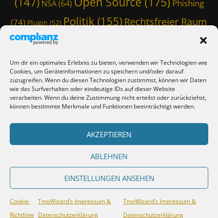
Open Source
(175)
(147)
Phishing
e
NSA
(64)
c
g
,
h
,
Politik
(155)
Rechtsfreier Raum
(74)
Plugin
(52)
B
T
S
N
h
Schwarze Koffer
(126)
(117)
Spam
(84)
p
D
e
a
Staatstrojaner
(74)
StaSi-Trojaner
,
m
SpamAssassin
(60)
m
Um dir ein optimales Erlebnis zu bieten, verwenden wir Technologien wie
C
e
,
TmoWizard
Cookies, um Geräteinformationen zu speichern und/oder darauf
h
Thunderbird
(101)
s
(79)
S
zuzugreifen. Wenn du diesen Technologien zustimmst, können wir Daten
a
,
p
wie das Surfverhalten oder eindeutige IDs auf dieser Website
(412)
TmoWizard's Castle
(353)
t
C
verarbeiten. Wenn du deine Zustimmung nicht erteilst oder zurückziehst,
a
,
h
können bestimmte Merkmale und Funktionen beeinträchtigt werden.
m
C
r
Verschwörungstheorie
Tutorial
(50)
A
Twitter
(44)
Trojaner
(31)
h
o
s
WordPress
AKZEPTIEREN
(85)
a
Webmaster Friday
(66)
m
Viren
(58)
s
t
e
a
(150)
Zensur
(120)
Überwachung
(127)
Z
ABLEHNEN
,
s
i
C
s
l
h
EINSTELLUNGEN ANSEHEN
i
l
r
n
a
o
Copyright © 2026
TmoWizard's Castle
. All Rights Reserved.
TmoWizard’s
,
Cookie-
TmoWizard’s Impressum &
TmoWizard’s Impressum &
,
m
Impressum & Datenschutzerklärung
| Lucida by
Catch Themes
T
Richtlinie
Datenschutzerklärung
Datenschutzerklärung
D
i