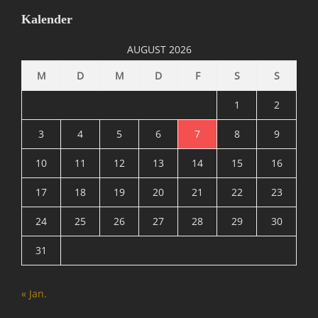
e
Kalender
r
/
AUGUST 2026
I
n
M
D
M
D
F
S
S
t
e
1
2
r
n
3
4
5
6
7
8
9
e
10
11
12
13
14
15
16
t
,
17
18
19
20
21
22
23
I
n
24
25
26
27
28
29
30
f
o
31
r
m
a
« Jan.
t
i