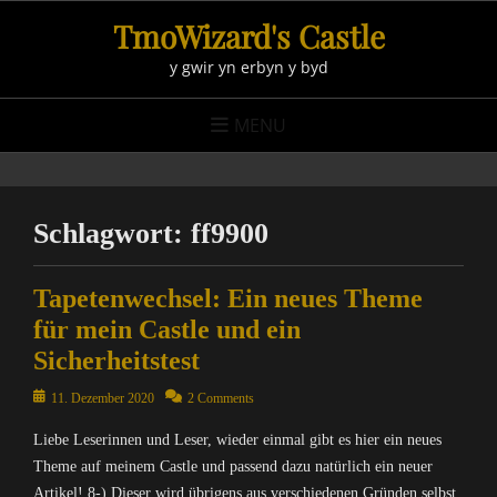
Skip
TmoWizard's Castle
to
y gwir yn erbyn y byd
content
MENU
Schlagwort:
ff9900
Tapetenwechsel: Ein neues Theme
für mein Castle und ein
Sicherheitstest
Posted
11. Dezember 2020
2 Comments
on
Liebe Leserinnen und Leser, wieder einmal gibt es hier ein neues
Theme auf meinem Castle und passend dazu natürlich ein neuer
Artikel! 8-) Dieser wird übrigens aus verschiedenen Gründen selbst