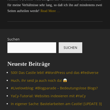
für meine Verhältnisse sehr lang, so daß ich ihn auf mindestens zwei
Seiten aufteilen werde!
Read More …
Categories
C
a
l
Suchen
o
SUCHEN
t
r
o
Neueste Beiträge
p
i
500! Das Castle lebt! #WordPress und das #Fediverse
s
,
Huch, ihr seid ja auch noch da!
C
#Livelove­blog: #Blogparade – Bedeutungslose Blogs?
o
m
YaCy-Tutorial: Websites indexieren mit #YaCy
p
In eigener Sache: Bastelarbeiten am Castle! [UPDATE 3]
u
t