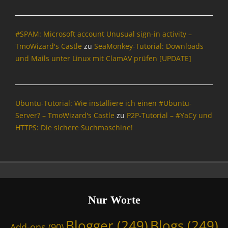
g
e
r
#SPAM: Microsoft account Unusual sign-in activity –
,
B
TmoWizard's Castle
zu
SeaMonkey-Tutorial: Downloads
l
und Mails unter Linux mit ClamAV prüfen [UPDATE]
o
g
s
,
Ubuntu-Tutorial: Wie installiere ich einen #Ubuntu-
B
Server? – TmoWizard's Castle
zu
P2P-Tutorial – #YaCy und
r
HTTPS: Die sichere Suchmaschine!
o
w
s
e
r
,
B
Nur Worte
r
o
Blogger
(249)
Blogs
(249)
Add-ons
(90)
w