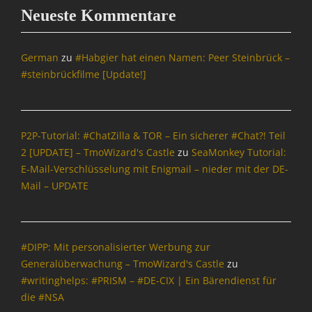
o
Neueste Kommentare
n
Tags
0
German
zu
#Habgier hat einen Namen: Peer Steinbrück –
0
#steinbrückfilme [Update!]
f
f
0
0
P2P-Tutorial: #ChatZilla & TOR – Ein sicherer #Chat?! Teil
,
2 [UPDATE] – TmoWizard's Castle
zu
SeaMonkey Tutorial:
0
E-Mail-Verschlüsselung mit Enigmail – nieder mit der DE-
0
f
Mail – UPDATE
f
f
f
,
#DIPP: Mit personalisierter Werbung zur
B
Generalüberwachung – TmoWizard's Castle
zu
l
#writinghelps: #PRISM – #DE-CIX | Ein Bärendienst für
o
die #NSA
g