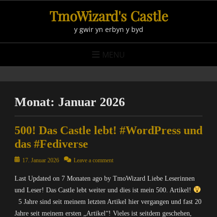
Skip
TmoWizard's Castle
to
y gwir yn erbyn y byd
content
MENU
Monat:
Januar 2026
500! Das Castle lebt! #WordPress und
das #Fediverse
Posted
17. Januar 2026
Leave a comment
on
Last Updated on 7 Monaten ago by TmoWizard Liebe Leserinnen
und Leser! Das Castle lebt weiter und dies ist mein 500. Artikel!
5 Jahre sind seit meinem letzten Artikel hier vergangen und fast 20
Jahre seit meinem ersten „Artikel“! Vieles ist seitdem geschehen,