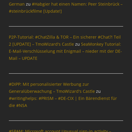
,
German
zu
#Habgier hat einen Namen: Peer Steinbrück –
O
#steinbrückfilme [Update!]
p
e
n
S
P2P-Tutorial: #ChatZilla & TOR – Ein sicherer #Chat?! Teil
o
2 [UPDATE] – TmoWizard's Castle
zu
SeaMonkey Tutorial:
u
r
E-Mail-Verschlüsselung mit Enigmail – nieder mit der DE-
c
Mail – UPDATE
e
Tags
D
i
#DIPP: Mit personalisierter Werbung zur
e
Generalüberwachung – TmoWizard's Castle
zu
S
#writinghelps: #PRISM – #DE-CIX | Ein Bärendienst für
e
die #NSA
a
M
o
n
#SPAM: Microsoft account Unusual sign-in activity –
k