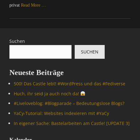
privat
Read More …
Categories
A
l
l
Suchen
g
SUCHEN
e
m
e
Neueste Beiträge
i
n
500! Das Castle lebt! #WordPress und das #Fediverse
,
C
Huch, ihr seid ja auch noch da!
o
#Livelove­blog: #Blogparade – Bedeutungslose Blogs?
m
p
YaCy-Tutorial: Websites indexieren mit #YaCy
u
In eigener Sache: Bastelarbeiten am Castle! [UPDATE 3]
t
e
r
Kalender