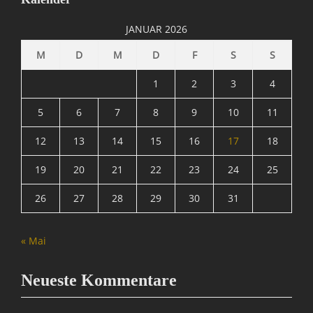
/
I
JANUAR 2026
n
t
M
D
M
D
F
S
S
e
r
1
2
3
4
n
e
5
6
7
8
9
10
11
t
12
13
14
15
16
17
18
,
I
19
20
21
22
23
24
25
n
f
26
27
28
29
30
31
o
r
m
« Mai
a
t
i
Neueste Kommentare
o
n