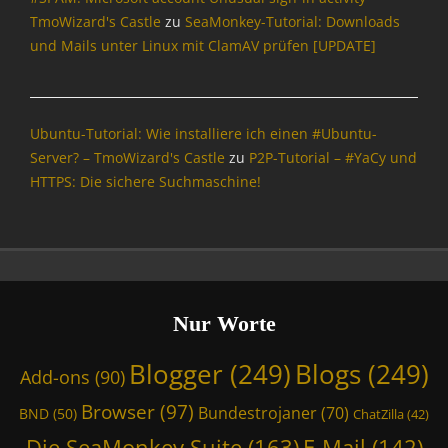
e
TmoWizard's Castle
zu
SeaMonkey-Tutorial: Downloads
y
und Mails unter Linux mit ClamAV prüfen [UPDATE]
S
u
i
t
Ubuntu-Tutorial: Wie installiere ich einen #Ubuntu-
e
Server? – TmoWizard's Castle
zu
P2P-Tutorial – #YaCy und
,
HTTPS: Die sichere Suchmaschine!
F
e
d
i
v
e
r
Nur Worte
s
e
Blogger
(249)
Blogs
(249)
Add-ons
(90)
,
M
Browser
(97)
Bundestrojaner
(70)
BND
(50)
ChatZilla
(42)
a
s
Die SeaMonkey Suite
(163)
E-Mail
(142)