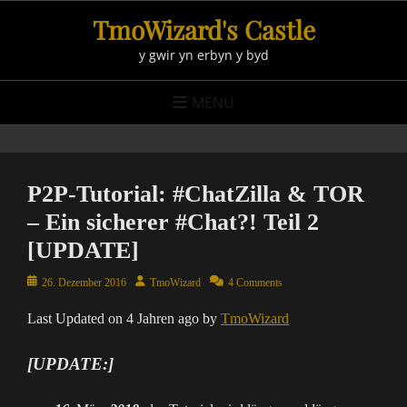
Skip
TmoWizard's Castle
to
y gwir yn erbyn y byd
content
MENU
P2P-Tutorial: #ChatZilla & TOR
– Ein sicherer #Chat?! Teil 2
[UPDATE]
Posted
Author
26. Dezember 2016
TmoWizard
4 Comments
on
Last Updated on 4 Jahren ago by
TmoWizard
[UPDATE:]