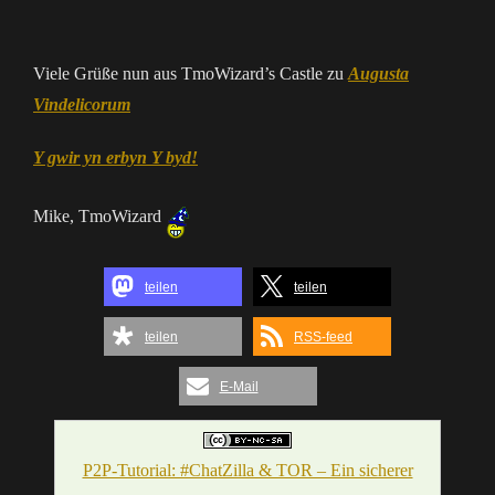
Viele Grüße nun aus TmoWizard’s Castle zu
Augusta
Vindelicorum
Y gwir yn erbyn Y byd!
Mike, TmoWizard
teilen
teilen
teilen
RSS-feed
E-Mail
P2P-Tutorial: #ChatZilla & TOR – Ein sicherer