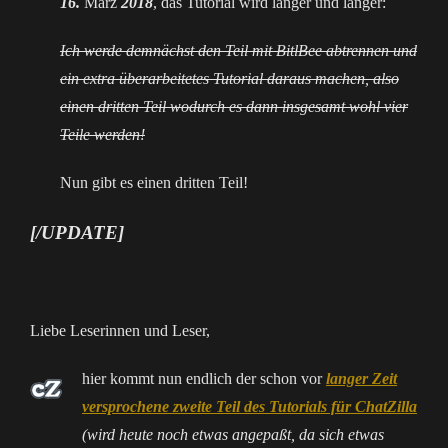
16.
März
2018
, das Tutorial wird länger und länger:
Ich werde demnächst den Teil mit BitlBee abtrennen und
ein extra überarbeitetes Tutorial daraus machen, also
einen dritten Teil wodurch es dann insgesamt wohl vier
Teile werden!
Nun gibt es einen dritten Teil!
[/UPDATE]
Liebe Leserinnen und Leser,
hier kommt nun endlich der schon vor
langer Zeit
versprochene zweite Teil des Tutorials für ChatZilla
(wird heute noch etwas angepaßt, da sich etwas