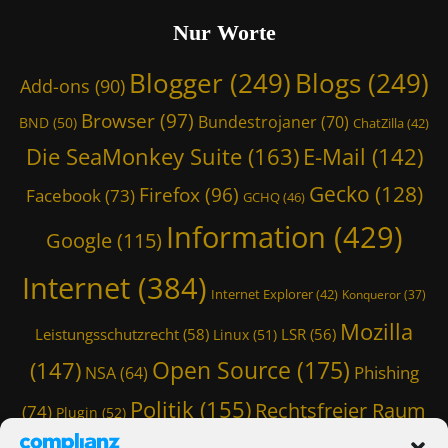
Nur Worte
Blogger
(249)
Blogs
(249)
Add-ons
(90)
Browser
(97)
Bundestrojaner
(70)
BND
(50)
ChatZilla
(42)
Die SeaMonkey Suite
(163)
E-Mail
(142)
Gecko
(128)
Firefox
(96)
Facebook
(73)
GCHQ
(46)
Information
(429)
Google
(115)
Internet
(384)
Internet Explorer
(42)
Konqueror
(37)
Mozilla
Leistungsschutzrecht
(58)
LSR
(56)
Linux
(51)
Open Source
(175)
(147)
Phishing
NSA
(64)
Politik
(155)
Rechtsfreier Raum
(74)
Plugin
(52)
Schwarze Koffer
(126)
(117)
Spam
(84)