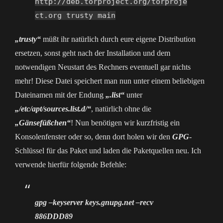
http://deb.torproject.org/torproje
ct.org trusty main
„trusty“
müßt ihr natürlich durch eure eigene Distribution
ersetzen, sonst geht nach der Installation und dem
notwendigen Neustart des Rechners eventuell gar nichts
mehr! Diese Datei speichert man nun unter einem beliebigen
Dateinamen mit der Endung
„.list“
unter
„/etc/apt/sources.list.d/“
, natürlich ohne die
„Gänsefüßchen“
! Nun benötigen wir kurzfristig ein
Konsolenfenster oder so, denn dort holen wir den
GPG
-
Schlüssel für das Paket und laden die Paketquellen neu. Ich
verwende hierfür folgende Befehle:
gpg –keyserver keys.gnupg.net –recv
886DDD89