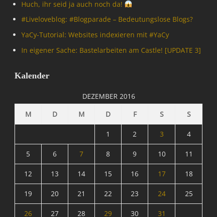
Huch, ihr seid ja auch noch da!
#Livelove­blog: #Blogparade – Bedeutungslose Blogs?
YaCy-Tutorial: Websites indexieren mit #YaCy
In eigener Sache: Bastelarbeiten am Castle! [UPDATE 3]
Kalender
DEZEMBER 2016
M
D
M
D
F
S
S
1
2
3
4
5
6
7
8
9
10
11
12
13
14
15
16
17
18
19
20
21
22
23
24
25
26
27
28
29
30
31