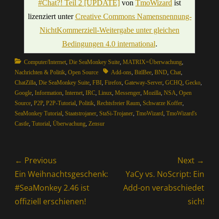
#Chat?! Teil 2 [UPDATE]
von
TmoWizard
ist
lizenziert unter
Creative Commons Namensnennung-
NichtKommerziell-Weitergabe unter gleichen
Bedingungen 4.0 international
.
Categories
Computer/Internet
,
Die SeaMonkey Suite
,
MATRIX=Überwachung
,
Tags
Nachrichten & Politik
,
Open Source
Add-ons
,
BitlBee
,
BND
,
Chat
,
ChatZilla
,
Die SeaMonkey Suite
,
FBI
,
Firefox
,
Gateway-Server
,
GCHQ
,
Gecko
,
Google
,
Information
,
Internet
,
IRC
,
Linux
,
Messenger
,
Mozilla
,
NSA
,
Open
Source
,
P2P
,
P2P-Tutorial
,
Politik
,
Rechtsfreier Raum
,
Schwarze Koffer
,
SeaMonkey Tutorial
,
Staatstrojaner
,
StaSi-Trojaner
,
TmoWizard
,
TmoWizard's
Castle
,
Tutorial
,
Überwachung
,
Zensur
Beitragsnavigation
← Previous
Next →
Previous
Next
Ein Weihnachtsgeschenk:
YaCy vs. NoScript: Ein
post:
post:
#SeaMonkey 2.46 ist
Add-on verabschiedet
offiziell erschienen!
sich!