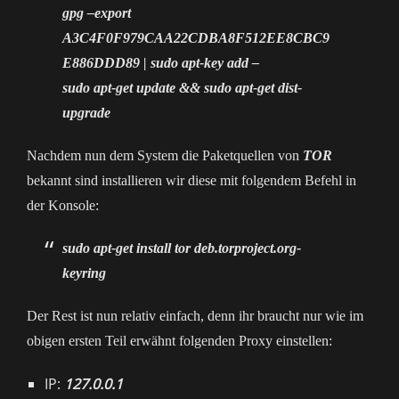
gpg –export
A3C4F0F979CAA22CDBA8F512EE8CBC9
E886DDD89 | sudo apt-key add –
sudo apt-get update && sudo apt-get dist-
upgrade
Nachdem nun dem System die Paketquellen von
TOR
bekannt sind installieren wir diese mit folgendem Befehl in
der Konsole:
sudo apt-get install tor deb.torproject.org-
keyring
Der Rest ist nun relativ einfach, denn ihr braucht nur wie im
obigen ersten Teil erwähnt folgenden Proxy einstellen:
IP:
127.0.0.1