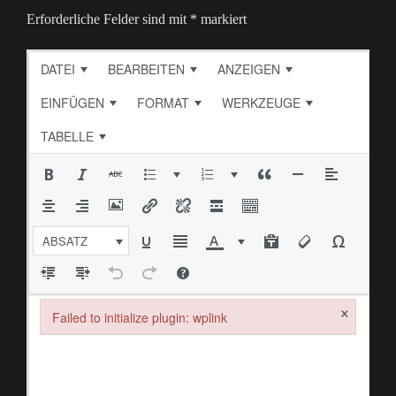
Erforderliche Felder sind mit
*
markiert
DATEI
BEARBEITEN
ANZEIGEN
EINFÜGEN
FORMAT
WERKZEUGE
TABELLE
ABSATZ
×
Failed to initialize plugin: wplink
Failed to initialize plugin: wplink