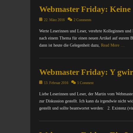
n
C
h
s
Webmaster Friday: Keine I
t
o
r
t
e
m
i
e
r
Posted
p
22. März 2016
2 Comments
c
r
n
on
u
h
F
Werte Leserinnen und Leser, verehrte Kolleginnen und 
e
t
t
r
t
nach einem Thema für einen neuen Artikel auf eurem Blog
e
e
i
,
r
dann ist heute die Gelegenheit dazu,
Read More …
n
d
I
/
&
a
n
I
Categories
P
y
f
n
C
o
Tags
o
Webmaster Friday: Y gwir
t
o
l
B
r
e
m
i
l
m
r
Posted
p
13. Februar 2016
1 Comment
t
o
a
n
on
u
i
g
Liebe Leserinnen und Leser, der Martin vom Webmaste
t
e
t
k
g
i
t
zur Diskussion gestellt. Ich kann da irgendwie nicht 
e
Tags
e
o
,
r
gestellt und sollte beantwortet werden: 2. Existenz (vi
B
r
n
I
/
l
,
Tags
n
I
Categories
o
B
B
f
n
C
g
l
l
o
t