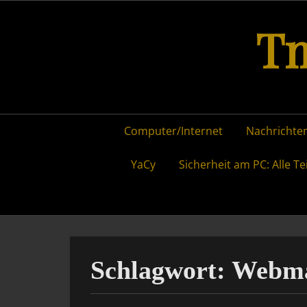
Skip
Tm
to
content
Primary
Computer/Internet
Nachrichten
menu
YaCy
Sicherheit am PC: Alle Te
Schlagwort:
Webma