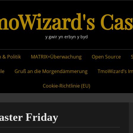
oWizard's Cas
y gwir yn erbyn y byd
 & Politik
MATRIX=Überwachung
Open Source
ile
Gruß an die Morgendämmerung
TmoWizard’s I
Cookie-Richtlinie (EU)
ster Friday