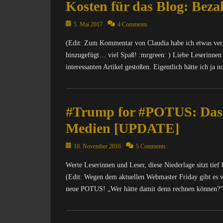
Kosten für das Blog: Bezah
Posted
5. Mai 2017
4 Comments
on
(Edit: Zum Kommentar von Claudia habe ich etwas ver
hinzugefügt… viel Spaß! :mrgreen: ) Liebe Leserinnen
interessanten Artikel gestoßen. Eigentlich hätte ich ja 
Categories
C
#Trump for #POTUS: Das 
o
m
Medien [UPDATE]
p
u
Posted
10. November 2016
5 Comments
t
on
e
Werte Leserinnen und Leser, diese Niederlage sitzt tief 
r
(Edit: Wegen dem aktuellen Webmaster Friday gibt es 
/
neue POTUS! „Wer hätte damit denn rechnen können?“ 
I
n
Categories
t
M