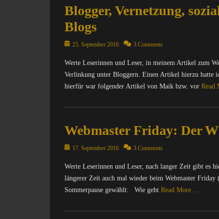
e
Blogger, Vernetzung, sozia
A
r
T
n
Blogs
R
e
I
t
Posted
25. September 2016
3 Comments
X
,
on
=
O
Werte Leserinnen und Leser, in meinem Artikel zum W
Ü
p
Verlinkung unter Bloggern. Einen Artikel hierzu hatte i
b
e
hierfür war folgender Artikel von Maik bzw. vor
Read
e
n
r
S
Categories
w
o
C
a
u
Webmaster Friday: Der 
o
c
r
m
h
c
Posted
p
17. September 2016
3 Comments
u
e
on
u
n
,
Werte Leserinnen und Leser, nach langer Zeit gibt es 
t
g
W
längerer Zeit auch mal wieder beim Webmaster Friday 
e
,
e
r
Sommerpause gewählt: Wie geht
Read More …
N
b
/
a
m
I
Categories
c
a