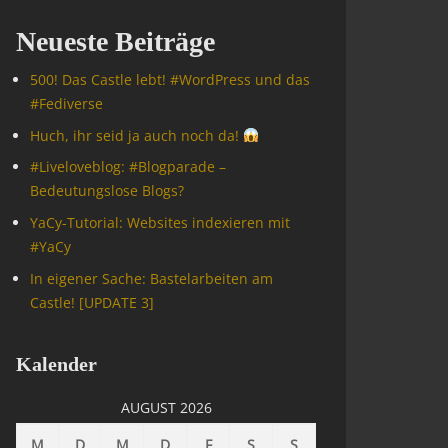
Neueste Beiträge
500! Das Castle lebt! #WordPress und das
#Fediverse
Huch, ihr seid ja auch noch da!
#Livelove­blog: #Blogparade –
Bedeutungslose Blogs?
YaCy-Tutorial: Websites indexieren mit
#YaCy
In eigener Sache: Bastelarbeiten am
Castle! [UPDATE 3]
Kalender
AUGUST 2026
M
D
M
D
F
S
S