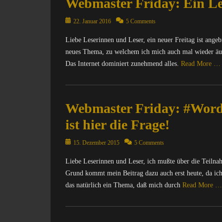
Webmaster Friday: Ein Le
o
g
o
o
r
e
m
e
g
g
m
r
Posted
p
22. Januar 2016
5 Comments
r
s
g
a
n
on
u
,
,
e
Liebe Leserinnen und Leser, ein neuer Freitag ist ang
t
e
t
B
C
r
i
t
neues Thema, zu welchem ich mich auch mal wieder äuß
e
l
h
,
o
,
r
o
Das Internet dominiert zunehmend alles.
Read More …
a
B
n
I
/
g
t
l
,
n
I
Categories
s
,
o
W
f
n
,
C
D
g
e
o
Webmaster Friday: #WordP
t
F
o
i
s
b
r
e
a
m
e
ist hier die Frage!
,
m
m
r
c
p
S
F
a
a
n
e
u
e
Posted
15. Dezember 2015
5 Comments
a
s
t
e
b
t
a
on
c
t
i
t
o
e
M
Liebe Leserinnen und Leser, ich mußte über die Teiln
e
e
o
,
o
r
o
Grund kommt mein Beitrag dazu auch erst heute, da ich 
b
r
n
I
k
/
n
o
das natürlich ein Thema, daß mich durch
Read More …
F
,
n
,
I
k
o
r
W
f
G
n
e
Categories
k
i
e
o
o
t
y
,
C
d
b
r
o
e