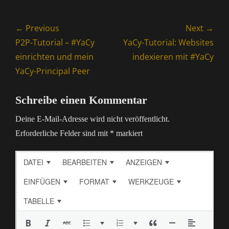
Beitragsnavigation
← Previous
Next →
Previous
Next
P2P-Tutorial – #YaCy
YaCy-Tutorial: Websites
post:
post:
einrichten und mein
indexieren mit #YaCy
YaCy-Principal Peer
Schreibe einen Kommentar
Deine E-Mail-Adresse wird nicht veröffentlicht.
Erforderliche Felder sind mit
*
markiert
DATEI
BEARBEITEN
ANZEIGEN
EINFÜGEN
FORMAT
WERKZEUGE
TABELLE