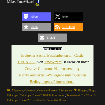
Mike, TmoWizard
teilen
teilen
teilen
RSS-feed
E-Mail
In eigener Sache: Bastelarbeiten am Castle!
[UPDATE 3]
von
TmoWizard
ist lizenziert unter
Creative Commons Namensnennung-
NichtKommerziell-Weitergabe unter gleichen
Bedingungen 4.0 international
.
Categories
Tags
Allgemein
,
Calotropis
,
Computer/Internet
,
Information
Blogger
,
Blogs
,
Calotropis
,
Calotropis Theme 2
,
ff0000
,
Information
,
TmoWizard
,
TmoWizard's
Calotropis Theme 2
,
TmoWizard's Castle
,
WordPress