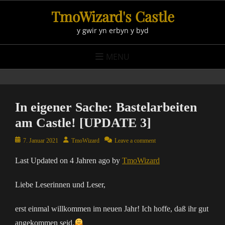
Skip
TmoWizard's Castle
to
y gwir yn erbyn y byd
content
MENU
In eigener Sache: Bastelarbeiten
am Castle! [UPDATE 3]
Posted
Author
7. Januar 2021
TmoWizard
Leave a comment
on
Last Updated on 4 Jahren ago by
TmoWizard
Liebe Leserinnen und Leser,
erst einmal willkommen im neuen Jahr! Ich hoffe, daß ihr gut
angekommen seid.