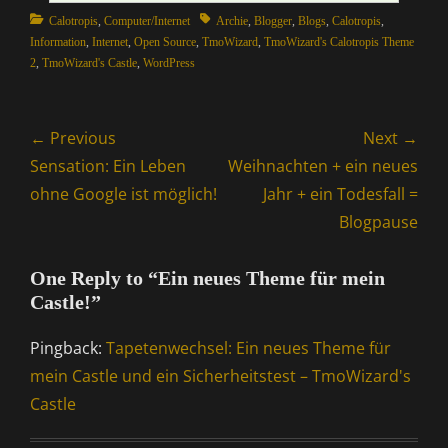
Categories
Tags
Calotropis
,
Computer/Internet
Archie
,
Blogger
,
Blogs
,
Calotropis
,
Information
,
Internet
,
Open Source
,
TmoWizard
,
TmoWizard's Calotropis Theme
2
,
TmoWizard's Castle
,
WordPress
Beitragsnavigation
← Previous
Next →
Previous
Next
Sensation: Ein Leben
Weihnachten + ein neues
post:
post:
ohne Google ist möglich!
Jahr + ein Todesfall =
Blogpause
One Reply to “Ein neues Theme für mein
Castle!”
Pingback:
Tapetenwechsel: Ein neues Theme für
mein Castle und ein Sicherheitstest – TmoWizard's
Castle