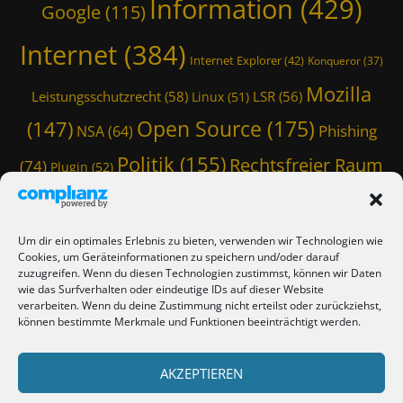
Information
(429)
Google
(115)
Internet
(384)
Internet Explorer
(42)
Konqueror
(37)
Mozilla
Leistungsschutzrecht
(58)
LSR
(56)
Linux
(51)
Open Source
(175)
(147)
Phishing
NSA
(64)
Politik
(155)
Rechtsfreier Raum
(74)
Plugin
(52)
Schwarze Koffer
(126)
(117)
Spam
(84)
Staatstrojaner
(74)
StaSi-Trojaner
SpamAssassin
(60)
Um dir ein optimales Erlebnis zu bieten, verwenden wir Technologien wie
TmoWizard
Cookies, um Geräteinformationen zu speichern und/oder darauf
Thunderbird
(101)
(79)
zuzugreifen. Wenn du diesen Technologien zustimmst, können wir Daten
wie das Surfverhalten oder eindeutige IDs auf dieser Website
(412)
TmoWizard's Castle
(353)
verarbeiten. Wenn du deine Zustimmung nicht erteilst oder zurückziehst,
können bestimmte Merkmale und Funktionen beeinträchtigt werden.
Verschwörungstheorie
Tutorial
(50)
Twitter
(44)
Trojaner
(31)
WordPress
AKZEPTIEREN
(85)
Webmaster Friday
(66)
Viren
(58)