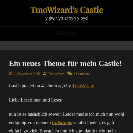
Skip
TmoWizard's Castle
to
y gwir yn erbyn y byd
content
MENU
Ein neues Theme für mein Castle!
Posted
Author
2. November 2019
TmoWizard
1 Comment
on
Last Updated on 4 Jahren ago by
TmoWizard
Liebe Leserinnen und Leser,
nun ist es tatsächlich soweit. Leider mußte ich mich nun wohl
endgültig von meinem
Calotropis
verabschieden, es gab
einfach zu viele Baustellen und ich kam damit nicht mehr