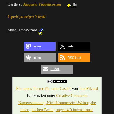
Castle zu
Augusta Vindelicorum
Y gwir yn erbyn Y byd!
Mike, TmoWizard
teilen
teilen
teilen
RSS-feed
E-Mail
Ein neues Theme für mein Castle!
von
TmoWizard
ist lizenziert unter
Creative Commons
Namensnennung-NichtKommerziell-Weitergabe
unter gleichen Bedingungen 4.0 international
.