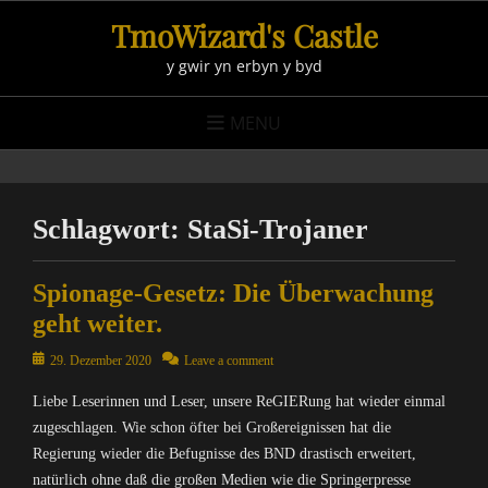
Skip
TmoWizard's Castle
to
y gwir yn erbyn y byd
content
MENU
Schlagwort:
StaSi-Trojaner
Spionage-Gesetz: Die Überwachung
geht weiter.
Posted
29. Dezember 2020
Leave a comment
on
Liebe Leserinnen und Leser, unsere ReGIERung hat wieder einmal
zugeschlagen. Wie schon öfter bei Großereignissen hat die
Regierung wieder die Befugnisse des BND drastisch erweitert,
natürlich ohne daß die großen Medien wie die Springerpresse