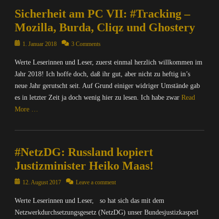
Ü
C
e
a
&
Sicherheit am PC VII: #Tracking –
b
o
t
c
P
e
m
,
Mozilla, Burda, Cliqz und Ghostery
h
o
r
p
M
u
l
w
u
Posted
1. Januar 2018
3 Comments
A
n
i
a
t
on
T
g
t
Werte Leserinnen und Leser, zuerst einmal herzlich willkommen im
c
e
R
,
i
h
r
Jahr 2018! Ich hoffe doch, daß ihr gut, aber nicht zu heftig in’s
I
N
k
u
/
neue Jahr gerutscht seit. Auf Grund einiger widriger Umstände gab
X
a
,
n
I
=
es in letzter Zeit ja doch wenig hier zu lesen. Ich habe zwar
Read
c
O
g
n
Ü
h
More …
p
,
t
b
r
e
N
e
e
i
Categories
n
a
r
r
c
C
S
c
n
w
#NetzDG: Russland kopiert
h
o
o
h
e
a
t
m
Justizminister Heiko Maas!
u
r
t
c
e
p
r
i
,
h
n
u
Posted
12. August 2017
Leave a comment
c
c
D
u
&
t
on
e
h
i
n
Werte Leserinnen und Leser, so hat sich das mit dem
P
e
,
t
e
g
o
r
Netzwerkdurchsetzungsgesetz (NetzDG) unser Bundesjustizkasperl
Y
e
S