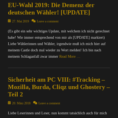
,
EU-Wahl 2019: Die Demenz der
o
I
m
deutschen Wähler! [UPDATE]
n
p
f
u
Posted
27. Mai 2019
Leave a comment
o
t
on
r
(Es gibt ein sehr wichtiges Update, mit welchem ich nicht gerechnet
e
m
r
habe! Wie immer entsprechend von mir als [UPDATE] markiert)
a
/
Liebe Wählerinnen und Wähler, irgendwie muß ich mich hier auf
t
I
meinem Castle doch mal wieder zu Wort melden! Ich bin nach
i
n
meinem Schlaganfall zwar immer
Read More …
o
t
n
e
Categories
,
r
C
M
n
Sicherheit am PC VIII: #Tracking –
o
A
e
m
Mozilla, Burda, Cliqz und Ghostery –
T
t
p
R
,
Teil 2
u
I
D
t
Posted
X
20. März 2018
Leave a comment
i
e
on
=
e
r
Liebe Leserinnen und Leser, nun kommt tatsächlich auch für mich
Ü
S
/