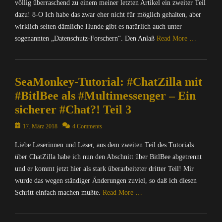
völlig überraschend zu einem meiner letzten Artikel ein zweiter Teil
b
e
I
e
dazu! 8-O Ich habe das zwar eher nicht für möglich gehalten, aber
a
n
r
M
wirklich selten dämliche Hunde gibt es natürlich auch unter
t
w
o
sogenannten „Datenschutz-Forschern“. Den Anlaß
Read More …
e
a
n
r
c
k
Categories
n
h
e
C
e
u
y
SeaMonkey-Tutorial: #ChatZilla mit
o
t
n
S
m
,
#BitlBee als #Multimessenger – Ein
g
u
p
M
sicherer #Chat?! Teil 3
,
i
u
A
N
t
t
T
Posted
17. März 2018
4 Comments
a
e
e
R
on
c
,
r
I
Liebe Leserinnen und Leser, aus dem zweiten Teil des Tutorials
h
M
/
X
über ChatZilla habe ich nun den Abschnitt über BitlBee abgetrennt
r
A
I
=
und er kommt jetzt hier als stark überarbeiteter dritter Teil! Mir
i
T
n
Ü
c
wurde das wegen ständiger Änderungen zuviel, so daß ich diesen
R
t
b
h
I
Schritt einfach machen mußte.
Read More …
e
e
t
X
r
r
e
=
Categories
n
w
n