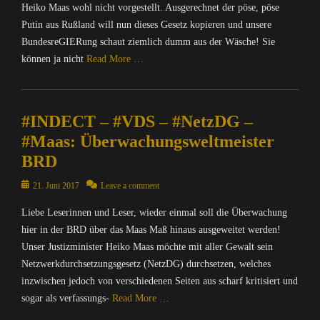
,
l
/
Heiko Maas wohl nicht vorgestellt. Ausgerechnet der pöse, pöse
a
n
e
O
i
I
C
Putin aus Rußland will nun dieses Gesetz kopieren und unsere
&
a
p
t
n
y
P
BundesreGIERung schaut ziemlich dumm aus der Wäsche! Sie
M
e
i
t
Tags
o
o
können ja nicht
Read More …
n
k
e
B
l
n
S
Tags
r
f
i
k
Categories
o
A
n
V
t
e
C
u
K
e
,
i
#INDECT – #VDS – #NetzDG –
y
o
r
K
t
B
k
S
m
c
#Maas: Überwachungsweltmeister
,
,
i
,
u
p
e
B
M
BRD
t
O
i
u
Tags
l
A
l
p
t
t
A
o
Posted
T
21. Juni 2017
Leave a comment
B
e
e
e
d
g
on
R
e
n
,
r
b
Liebe Leserinnen und Leser, wieder einmal soll die Überwachung
g
I
e
S
M
/
l
e
hier in der BRD über das Maas Maß hinaus ausgeweitet werden!
X
,
o
A
I
o
r
=
Unser Justizminister Heiko Maas möchte mit aller Gewalt sein
B
u
T
n
c
,
Ü
Netzwerkdurchsetzungsgesetz (NetzDG) durchsetzen, welches
N
r
R
t
k
B
b
D
inzwischen jedoch von verschiedenen Seiten aus scharf kritisiert und
c
I
e
e
l
e
,
e
X
sogar als verfassungs-
Read More …
r
r
o
r
B
,
=
n
,
g