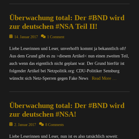
w
u
Y
Categories
Ü
e
A
s
a
n
a
b
C
t
d
,
c
d
C
Überwachung total: Der #BND wird
e
o
,
d
B
h
e
y
r
m
I
-
zur deutschen #NSA Teil II!
N
u
s
Tags
w
p
n
o
D
n
a
*
a
u
Posted
f
14. Januar 2017
1 Comment
n
,
g
m
b
c
t
on
o
s
B
,
t
u
Liebe Leserinnen und Leser, unverhofft kommt ja bekanntlich oft!
h
e
r
,
u
O
f
n
u
r
Aus dem Grund gibt es zu >diesem Artikel< nun einen zweiten Teil,
m
B
n
p
ü
t
n
/
a
N
auch wenn das eigentlich nicht geplant war. Der Grund hierfür ist
d
e
r
u
g
I
t
D
folgender Artikel bei Netzpolitik.org: CDU-Politiker Sensburg
e
n
V
,
,
n
i
,
s
S
wünscht sich Netz-Sperren gegen Fake News
Read More …
e
A
N
t
o
B
t
o
r
d
a
e
n
r
r
Categories
u
f
d
c
r
,
o
o
r
C
a
-
h
n
M
w
j
Überwachung total: Der #BND wird
c
o
s
o
r
e
A
s
a
e
m
zur deutschen #NSA!
s
n
i
t
T
e
n
Tags
p
u
s
c
,
R
r
e
A
u
Posted
2. Januar 2017
8 Comments
n
,
h
M
I
,
r
d
t
on
g
b
t
A
X
B
,
Liebe Leserinnen und Leser, nun ist es also tatsächlich soweit:
b
e
s