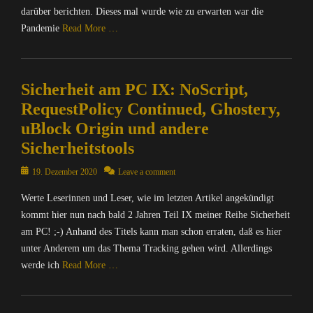
darüber berichten. Dieses mal wurde wie zu erwarten war die
Pandemie
Read More …
Categories
C
Sicherheit am PC IX: NoScript,
o
m
RequestPolicy Continued, Ghostery,
p
uBlock Origin und andere
u
Sicherheitstools
t
e
Posted
19. Dezember 2020
Leave a comment
r
on
/
Werte Leserinnen und Leser, wie im letzten Artikel angekündigt
I
kommt hier nun nach bald 2 Jahren Teil IX meiner Reihe Sicherheit
n
am PC! ;-) Anhand des Titels kann man schon erraten, daß es hier
t
unter Anderem um das Thema Tracking gehen wird. Allerdings
e
r
werde ich
Read More …
n
e
Categories
t
C