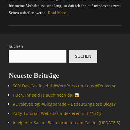
für meine Verhältnisse sehr lang, so daß ich ihn auf mindestens zwei
Seiten aufteilen werde!
Read More …
Categories
C
a
l
Suchen
o
SUCHEN
t
r
o
Neueste Beiträge
p
i
500! Das Castle lebt! #WordPress und das #Fediverse
s
,
Huch, ihr seid ja auch noch da!
C
#Livelove­blog: #Blogparade – Bedeutungslose Blogs?
o
m
YaCy-Tutorial: Websites indexieren mit #YaCy
p
In eigener Sache: Bastelarbeiten am Castle! [UPDATE 3]
u
t