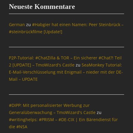
o
Neueste Kommentare
n
Tags
0
German
zu
#Habgier hat einen Namen: Peer Steinbrück –
0
#steinbrückfilme [Update!]
f
f
0
0
P2P-Tutorial: #ChatZilla & TOR – Ein sicherer #Chat?! Teil
,
2 [UPDATE] – TmoWizard's Castle
zu
SeaMonkey Tutorial:
0
E-Mail-Verschlüsselung mit Enigmail – nieder mit der DE-
0
f
Mail – UPDATE
f
f
f
,
#DIPP: Mit personalisierter Werbung zur
B
Generalüberwachung – TmoWizard's Castle
zu
l
#writinghelps: #PRISM – #DE-CIX | Ein Bärendienst für
o
die #NSA
g