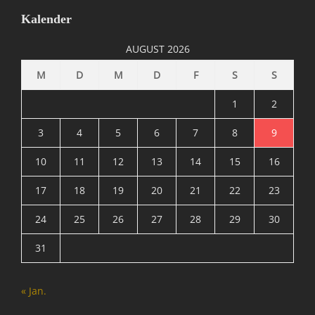
e
Kalender
r
/
AUGUST 2026
I
n
M
D
M
D
F
S
S
t
e
1
2
r
n
3
4
5
6
7
8
9
e
10
11
12
13
14
15
16
t
,
17
18
19
20
21
22
23
I
n
24
25
26
27
28
29
30
f
o
31
r
m
a
« Jan.
t
i