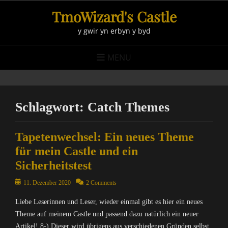
Skip
TmoWizard's Castle
to
y gwir yn erbyn y byd
content
MENU
Schlagwort:
Catch Themes
Tapetenwechsel: Ein neues Theme
für mein Castle und ein
Sicherheitstest
Posted
11. Dezember 2020
2 Comments
on
Liebe Leserinnen und Leser, wieder einmal gibt es hier ein neues
Theme auf meinem Castle und passend dazu natürlich ein neuer
Artikel! 8-) Dieser wird übrigens aus verschiedenen Gründen selbst