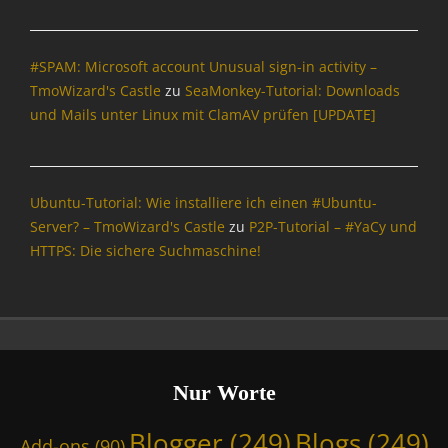
g
e
r
#SPAM: Microsoft account Unusual sign-in activity –
,
B
TmoWizard's Castle
zu
SeaMonkey-Tutorial: Downloads
l
und Mails unter Linux mit ClamAV prüfen [UPDATE]
o
g
s
,
Ubuntu-Tutorial: Wie installiere ich einen #Ubuntu-
B
Server? – TmoWizard's Castle
zu
P2P-Tutorial – #YaCy und
r
HTTPS: Die sichere Suchmaschine!
o
w
s
e
r
,
B
Nur Worte
r
o
Blogger
(249)
Blogs
(249)
Add-ons
(90)
w