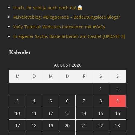
o
n
o
Huch, ihr seid ja auch noch da!
n
t
n
Tags
#Livelove­blog: #Blogparade – Bedeutungslose Blogs?
e
k
0
r
e
YaCy-Tutorial: Websites indexieren mit #YaCy
0
n
y
f
In eigener Sache: Bastelarbeiten am Castle! [UPDATE 3]
e
S
f
t
u
0
,
i
Kalender
0
D
t
,
i
e
AUGUST 2026
0
e
,
0
S
M
D
M
D
F
S
S
I
f
e
n
f
a
1
2
f
f
M
o
f
o
3
4
5
6
7
8
9
r
,
n
m
B
10
11
12
13
14
15
16
k
a
l
e
t
o
17
18
19
20
21
22
23
y
i
g
S
o