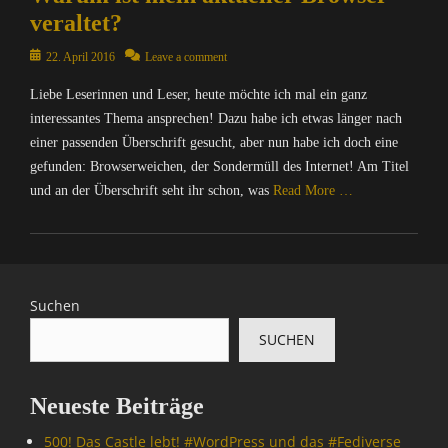
p
e
veraltet?
u
r
t
Posted
22. April 2016
Leave a comment
/
e
on
I
r
Liebe Leserinnen und Leser, heute möchte ich mal ein ganz
n
/
interessantes Thema ansprechen! Dazu habe ich etwas länger nach
t
I
einer passenden Überschrift gesucht, aber nun habe ich doch eine
e
n
r
gefunden: Browserweichen, der Sondermüll des Internet! Am Titel
t
n
und an der Überschrift seht ihr schon, was
Read More …
e
e
r
t
Categories
n
,
C
e
I
o
t
n
m
,
Suchen
f
p
D
o
SUCHEN
u
i
r
t
e
m
e
S
a
Neueste Beiträge
r
e
t
/
a
i
500! Das Castle lebt! #WordPress und das #Fediverse
I
M