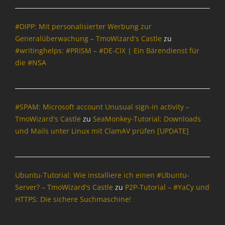
n
B
s
i
e
e
f
n
#DIPP: Mit personalisierter Werbung zur
r
f
c
Generalüberwachung – TmoWizard's Castle
zu
w
i
h
#writinghelps: #PRISM – #DE-CIX | Ein Bärendienst für
e
n
m
i
die #NSA
g
a
c
,
r
h
B
k
e
r
,
n
#SPAM: Microsoft account Unusual sign-in activity –
o
B
,
w
TmoWizard's Castle
zu
SeaMonkey-Tutorial: Downloads
l
C
s
o
und Mails unter Linux mit ClamAV prüfen [UPDATE]
a
e
g
l
r
g
o
w
e
t
e
r
Ubuntu-Tutorial: Wie installiere ich einen #Ubuntu-
r
i
,
Server? – TmoWizard's Castle
zu
P2P-Tutorial – #YaCy und
o
c
B
HTTPS: Die sichere Suchmaschine!
p
h
l
i
e
o
s
n
g