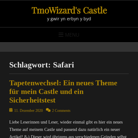
Skip
TmoWizard's Castle
to
y gwir yn erbyn y byd
content
MENU
Schlagwort:
Safari
Tapetenwechsel: Ein neues Theme
für mein Castle und ein
Sicherheitstest
Posted
11. Dezember 2020
2 Comments
on
Liebe Leserinnen und Leser, wieder einmal gibt es hier ein neues
Theme auf meinem Castle und passend dazu natürlich ein neuer
Artikel! 8-) Dieser wird übrigens aus verschiedenen Gründen selbst