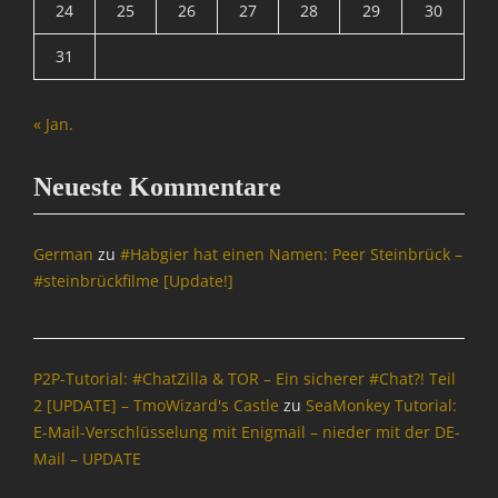
g
24
25
26
27
28
29
30
u
n
e
i
,
r
31
t
O
,
e
p
B
Tags
e
l
« Jan.
B
n
o
r
S
g
o
o
Neueste Kommentare
s
w
u
,
s
r
B
e
c
German
zu
#Habgier hat einen Namen: Peer Steinbrück –
r
r
e
#steinbrückfilme [Update!]
o
,
Tags
w
b
A
s
r
d
e
o
d
P2P-Tutorial: #ChatZilla & TOR – Ein sicherer #Chat?! Teil
r
w
-
,
2 [UPDATE] – TmoWizard's Castle
zu
SeaMonkey Tutorial:
s
o
B
E-Mail-Verschlüsselung mit Enigmail – nieder mit der DE-
e
n
r
r
Mail – UPDATE
s
o
s
,
w