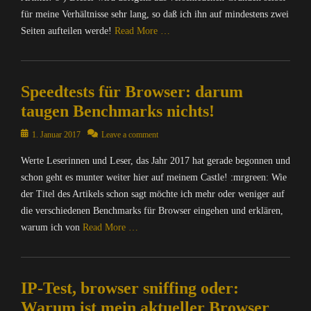
für meine Verhältnisse sehr lang, so daß ich ihn auf mindestens zwei
Seiten aufteilen werde!
Read More …
Categories
C
Speedtests für Browser: darum
a
l
taugen Benchmarks nichts!
o
t
Posted
1. Januar 2017
Leave a comment
r
on
Werte Leserinnen und Leser, das Jahr 2017 hat gerade begonnen und
o
p
schon geht es munter weiter hier auf meinem Castle! :mrgreen: Wie
i
der Titel des Artikels schon sagt möchte ich mehr oder weniger auf
s
die verschiedenen Benchmarks für Browser eingehen und erklären,
,
warum ich von
Read More …
C
o
Categories
m
C
p
IP-Test, browser sniffing oder:
o
u
m
Warum ist mein aktueller Browser
t