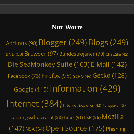
,
,
s
C
C
,
a
h
B
l
r
r
Nur Worte
o
o
o
t
m
w
Blogger
(249)
Blogs
(249)
r
Add-ons
(90)
e
s
o
,
e
Browser
(97)
Bundestrojaner
(70)
BND
(50)
p
ChatZilla
(42)
C
r
i
h
Die SeaMonkey Suite
(163)
E-Mail
(142)
,
s
r
C
T
Gecko
(128)
Firefox
(96)
o
Facebook
(73)
h
GCHQ
(46)
h
m
r
Information
(429)
e
i
Google
(115)
o
m
u
m
e
m
Internet
(384)
e
2
Internet Explorer
(42)
Konqueror
(37)
,
,
,
D
C
Mozilla
C
Leistungsschutzrecht
(58)
LSR
(56)
Linux
(51)
i
h
a
e
Open Source
(175)
r
(147)
Phishing
NSA
(64)
t
S
o