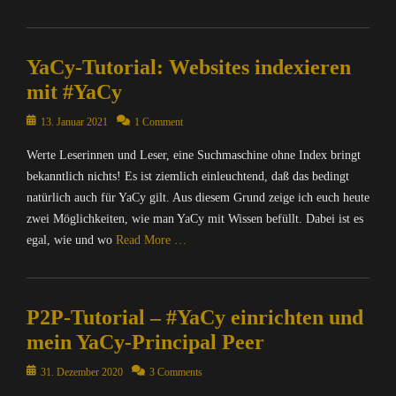
Categories
C
YaCy-Tutorial: Websites indexieren
o
m
mit #YaCy
p
u
Posted
13. Januar 2021
1 Comment
t
on
Werte Leserinnen und Leser, eine Suchmaschine ohne Index bringt
e
r
bekanntlich nichts! Es ist ziemlich einleuchtend, daß das bedingt
/
natürlich auch für YaCy gilt. Aus diesem Grund zeige ich euch heute
I
zwei Möglichkeiten, wie man YaCy mit Wissen befüllt. Dabei ist es
n
egal, wie und wo
Read More …
t
e
Categories
r
C
n
P2P-Tutorial – #YaCy einrichten und
o
e
m
mein YaCy-Principal Peer
t
p
,
u
Posted
31. Dezember 2020
3 Comments
I
t
on