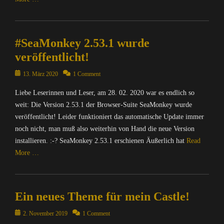
f
i
e
e
a
n
f
l
r
t
c
k
Categories
0
l
n
,
h
e
C
0
a
e
O
u
#SeaMonkey 2.53.1 wurde
y
o
0
,
t
p
n
S
m
0
D
veröffentlicht!
Tags
e
g
u
p
,
i
A
n
,
i
u
Posted
13. März 2020
1 Comment
f
e
d
S
N
t
t
on
f
S
a
o
a
Liebe Leserinnen und Leser, am 28. 02. 2020 war es endlich so
e
e
c
e
p
u
c
,
r
weit: Die Version 2.53.1 der Browser-Suite SeaMonkey wurde
c
a
t
r
h
M
/
c
veröffentlicht! Leider funktioniert das automatische Update immer
M
e
c
r
A
I
c
o
noch nicht, man muß also weiterhin von Hand die neue Version
r
e
i
T
n
,
n
,
installieren. :-? SeaMonkey 2.53.1 erschienen Äußerlich hat
Read
,
c
R
t
G
k
A
More …
P
h
I
e
o
e
M
2
t
X
r
o
y
D
Categories
P
e
=
n
g
S
,
C
-
n
Ü
e
l
u
A
Ein neues Theme für mein Castle!
o
S
&
b
t
e
i
T
m
u
P
e
,
,
t
Posted
I
2. November 2019
1 Comment
p
c
o
r
D
I
e
on