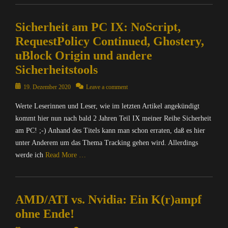
o
Categories
u
0
n
C
t
0
Sicherheit am PC IX: NoScript,
,
o
e
0
O
m
RequestPolicy Continued, Ghostery,
r
0
p
p
/
f
uBlock Origin und andere
e
u
I
f
Sicherheitstools
n
t
n
,
S
e
t
A
Posted
19. Dezember 2020
Leave a comment
o
r
e
d
on
u
/
r
d
Werte Leserinnen und Leser, wie im letzten Artikel angekündigt
r
I
n
-
kommt hier nun nach bald 2 Jahren Teil IX meiner Reihe Sicherheit
c
n
e
o
am PC! ;-) Anhand des Titels kann man schon erraten, daß es hier
e
t
t
n
,
unter Anderem um das Thema Tracking gehen wird. Allerdings
e
,
s
Y
r
werde ich
Read More …
I
,
a
n
n
B
C
e
Categories
f
l
y
t
C
o
o
Tags
,
AMD/ATI vs. Nvidia: Ein K(r)ampf
o
r
g
I
I
m
ohne Ende!
m
g
n
n
p
a
e
d