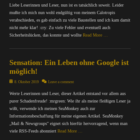
,
u
h
l
w
i
n
Liebe Leserinnen und Leser, nun ist es tatsächlich soweit. Leider
,
D
t
m
i
a
e
f
E
mußte ich mich nun wohl endgültig von meinem Calotropis
V
e
a
t
c
S
o
-
I
verabschieden, es gab einfach zu viele Baustellen und ich kam damit
r
s
i
h
e
r
M
,
nicht mehr klar! :cry: Zu viele Fehler und eventuell auch
/
c
k
u
a
m
a
G
I
h
Sicherheitslücken, das konnte und wollte
Read More …
,
n
M
a
i
r
n
i
O
g
o
t
l
a
t
n
Categories
p
,
n
i
,
f
e
e
e
C
N
k
o
G
i
r
Sensation: Ein Leben ohne Google ist
,
n
a
a
e
n
e
k
n
S
S
l
c
möglich!
y
,
c
k
e
u
o
o
h
S
I
k
a
t
c
u
t
Posted
8. Oktober 2019
Leave a comment
r
u
n
o
r
,
h
r
r
on
i
i
t
,
t
D
Werte Leserinnen und Leser, dieser Artikel entstand vor allem aus
m
c
o
c
t
e
I
e
i
a
e
p
purer Schadenfreude! :mrgreen: Wie ihr als meine fleißigen Leser ja
h
e
r
n
n
e
s
,
i
t
wißt, verwende ich meinen SeaMonkey auch zur
,
n
f
,
S
c
Y
s
e
M
Informationsbeschaffung für meine eigenen Artikel. SeaMonkey
e
o
G
e
h
a
,
n
A
t
r
„Mail & Newsgroups“ eignet sich hierfür hervorragend, wenn man
r
a
i
C
C
&
T
,
m
viele RSS-Feeds abonniert
Read More …
a
M
n
y
o
P
R
L
a
K
o
e