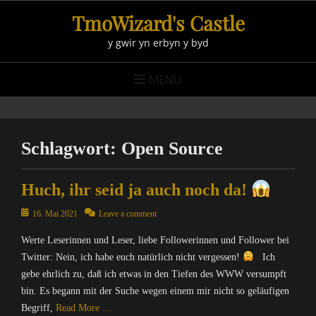
Skip
TmoWizard's Castle
to
y gwir yn erbyn y byd
content
MENU
Schlagwort:
Open Source
Huch, ihr seid ja auch noch da!
Posted
16. Mai 2021
Leave a comment
on
Werte Leserinnen und Leser, liebe Followerinnen und Follower bei
Twitter: Nein, ich habe euch natürlich nicht vergessen!
Ich
gebe ehrlich zu, daß ich etwas in den Tiefen des WWW versumpft
bin. Es begann mit der Suche wegen einem mir nicht so geläufigen
Begriff,
Read More …