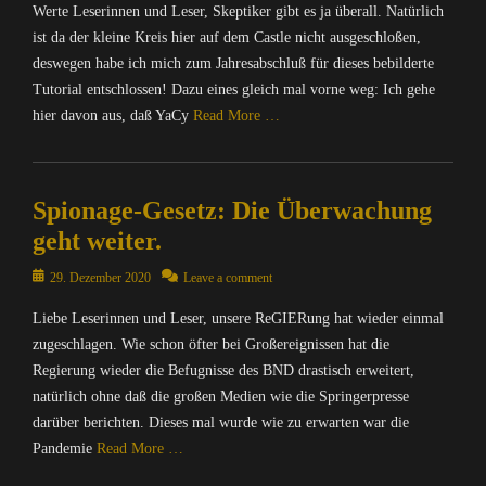
n
Werte Leserinnen und Leser, Skeptiker gibt es ja überall. Natürlich
e
f
r
ist da der kleine Kreis hier auf dem Castle nicht ausgeschloßen,
o
/
deswegen habe ich mich zum Jahresabschluß für dieses bebilderte
r
I
Tutorial entschlossen! Dazu eines gleich mal vorne weg: Ich gehe
m
n
hier davon aus, daß YaCy
Read More …
a
t
t
e
Categories
i
r
A
o
n
Spionage-Gesetz: Die Überwachung
l
n
e
l
,
geht weiter.
t
g
O
,
e
Posted
p
29. Dezember 2020
Leave a comment
I
m
on
e
n
Liebe Leserinnen und Leser, unsere ReGIERung hat wieder einmal
e
n
f
i
zugeschlagen. Wie schon öfter bei Großereignissen hat die
S
o
n
o
Regierung wieder die Befugnisse des BND drastisch erweitert,
r
,
u
natürlich ohne daß die großen Medien wie die Springerpresse
m
C
r
darüber berichten. Dieses mal wurde wie zu erwarten war die
a
o
c
t
Pandemie
Read More …
m
e
i
Tags
p