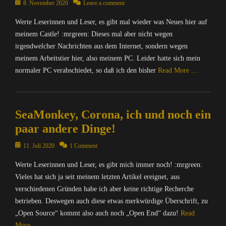
f
u
Posted
8. November 2020
Leave a comment
t
r
e
o
t
on
i
,
x
r
Werte Leserinnen und Leser, es gibt mal wieder was Neues hier auf
e
o
B
,
m
r
meinem Castle! :mrgreen: Dieses mal aber nicht wegen
n
l
I
a
/
irgendwelcher Nachrichten aus dem Internet, sondern wegen
,
o
n
t
I
O
g
meinem Arbeitstier hier, also meinem PC. Leider hatte sich mein
f
i
n
p
s
normaler PC verabschiedet, so daß ich den bisher
Read More …
o
o
t
e
,
r
n
e
n
B
Categories
m
,
r
S
r
C
a
M
n
o
o
SeaMonkey, Corona, ich und noch ein
o
t
A
e
u
w
m
paar andere Dinge!
i
T
t
r
s
p
o
R
,
c
e
u
Posted
11. Juli 2020
1 Comment
n
I
D
e
r
t
on
,
X
i
,
,
Werte Leserinnen und Leser, es gibt mich immer noch! :mrgreen:
e
I
=
e
Y
C
r
Vieles hat sich ja seit meinem letzten Artikel ereignet, aus
n
Ü
S
a
h
/
verschiedenen Gründen habe ich aber keine richtige Recherche
t
b
e
C
a
I
e
betrieben. Deswegen auch diese etwas merkwürdige Überschrift, zu
e
a
y
t
n
r
r
„Open Source“ kommt also auch noch „Open End“ dazu!
Read
M
Tags
Z
t
n
w
o
More …