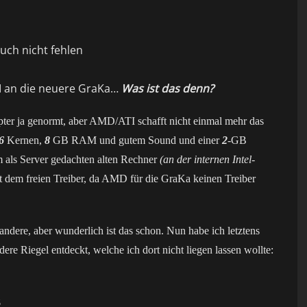
uch nicht fehlen
I an die neuere GraKa…
Was ist das denn?
apter ja genormt, aber AMD/ATI schafft nicht einmal mehr das
6
Kernen,
8
GB RAM und gutem Sound und einer
2
-GB
m als Server gedachten alten Rechner
(an der internen Intel-
 dem freien Treiber, da AMD für die GraKa keinen Treiber
andere, aber wunderlich ist das schon. Nun habe ich letztens
ere Riegel entdeckt, welche ich dort nicht liegen lassen wollte:
B