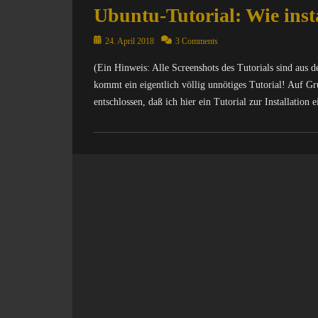
Ubuntu-Tutorial: Wie inst
o
o
m
m
p
Posted
p
24. April 2018
3 Comments
u
on
u
(Ein Hinweis: Alle Screenshots des Tutorials sind aus 
t
t
e
kommt ein eigentlich völlig unnötiges Tutorial! Auf 
e
r
r
entschlossen, daß ich hier ein Tutorial zur Installation 
/
/
I
I
Categories
n
n
C
t
t
o
e
e
m
r
r
p
n
n
u
e
e
t
t
t
e
,
,
r
I
I
/
n
n
I
f
f
n
o
o
t