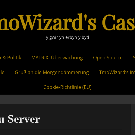
oWizard's Cas
y gwir yn erbyn y byd
 & Politik
MATRIX=Überwachung
Open Source
ile
Gruß an die Morgendämmerung
TmoWizard’s I
Cookie-Richtlinie (EU)
u Server