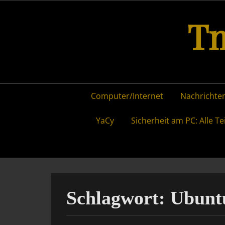
Skip
Tm
to
content
Primary
Computer/Internet
Nachrichten
menu
YaCy
Sicherheit am PC: Alle Te
Schlagwort:
Ubunt