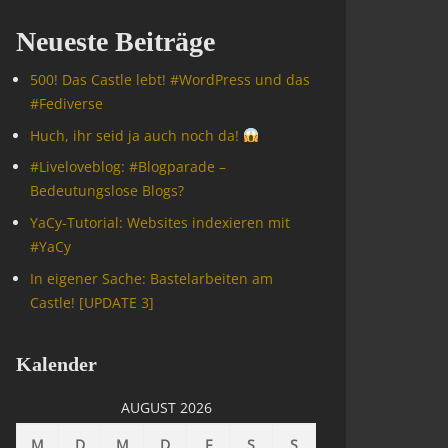
Neueste Beiträge
500! Das Castle lebt! #WordPress und das
#Fediverse
Huch, ihr seid ja auch noch da!
#Livelove­blog: #Blogparade –
Bedeutungslose Blogs?
YaCy-Tutorial: Websites indexieren mit
#YaCy
In eigener Sache: Bastelarbeiten am
Castle! [UPDATE 3]
Kalender
AUGUST 2026
M
D
M
D
F
S
S