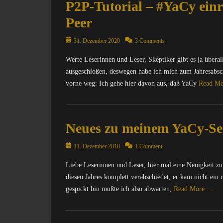
P2P-Tutorial – #YaCy ein
Peer
Posted
31. Dezember 2020
3 Comments
on
Werte Leserinnen und Leser, Skeptiker gibt es ja überall
ausgeschloßen, deswegen habe ich mich zum Jahresabschl
vorne weg: Ich gehe hier davon aus, daß YaCy
Read M
Categories
A
Neues zu meinem YaCy-Se
l
l
Posted
g
11. Dezember 2018
1 Comment
on
e
Liebe Leserinnen und Leser, hier mal eine Neuigkeit z
m
diesen Jahres komplett verabschiedet, er kam nicht ein
e
i
gespickt bin mußte ich also abwarten,
Read More …
n
,
Categories
C
C