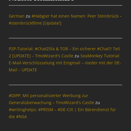
r
a
f
German
zu
#Habgier hat einen Namen: Peer Steinbrück –
i
#steinbrückfilme [Update!]
k
k
a
r
P2P-Tutorial: #ChatZilla & TOR – Ein sicherer #Chat?! Teil
t
2 [UPDATE] – TmoWizard's Castle
zu
SeaMonkey Tutorial:
e
E-Mail-Verschlüsselung mit Enigmail – nieder mit der DE-
n
,
Mail – UPDATE
G
r
a
K
#DIPP: Mit personalisierter Werbung zur
a
Generalüberwachung – TmoWizard's Castle
zu
,
#writinghelps: #PRISM – #DE-CIX | Ein Bärendienst für
I
die #NSA
n
f
o