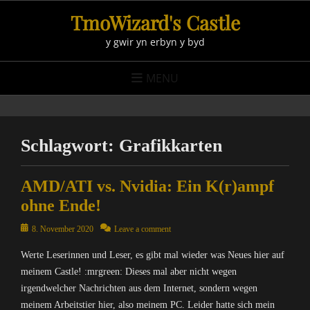
Skip
TmoWizard's Castle
to
y gwir yn erbyn y byd
content
MENU
Schlagwort:
Grafikkarten
AMD/ATI vs. Nvidia: Ein K(r)ampf
ohne Ende!
Posted
8. November 2020
Leave a comment
on
Werte Leserinnen und Leser, es gibt mal wieder was Neues hier auf
meinem Castle! :mrgreen: Dieses mal aber nicht wegen
irgendwelcher Nachrichten aus dem Internet, sondern wegen
meinem Arbeitstier hier, also meinem PC. Leider hatte sich mein