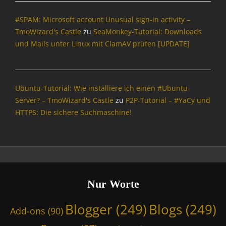
r
#SPAM: Microsoft account Unusual sign-in activity –
m
a
TmoWizard's Castle
zu
SeaMonkey-Tutorial: Downloads
t
und Mails unter Linux mit ClamAV prüfen [UPDATE]
i
o
n
,
Ubuntu-Tutorial: Wie installiere ich einen #Ubuntu-
L
Server? – TmoWizard's Castle
zu
P2P-Tutorial – #YaCy und
i
HTTPS: Die sichere Suchmaschine!
n
u
x
,
N
v
i
Nur Worte
d
i
Blogger
(249)
Blogs
(249)
Add-ons
(90)
a
,