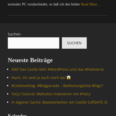
normaler PC verabschiedet, so daß ich den bisher
Read More …
Categories
C
o
m
Suchen
p
SUCHEN
u
t
e
Neueste Beiträge
r
/
500! Das Castle lebt! #WordPress und das #Fediverse
I
n
Huch, ihr seid ja auch noch da!
t
#Livelove­blog: #Blogparade – Bedeutungslose Blogs?
e
r
YaCy-Tutorial: Websites indexieren mit #YaCy
n
In eigener Sache: Bastelarbeiten am Castle! [UPDATE 3]
e
t
Tags
Kalender