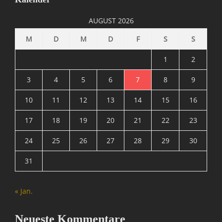
A
d
AUGUST 2026
a
p
M
D
M
D
F
S
S
t
e
1
2
r
,
3
4
5
6
7
8
9
A
10
11
12
13
14
15
16
M
D
17
18
19
20
21
22
23
,
A
24
25
26
27
28
29
30
T
I
31
,
D
V
« Jan.
I
,
G
Neueste Kommentare