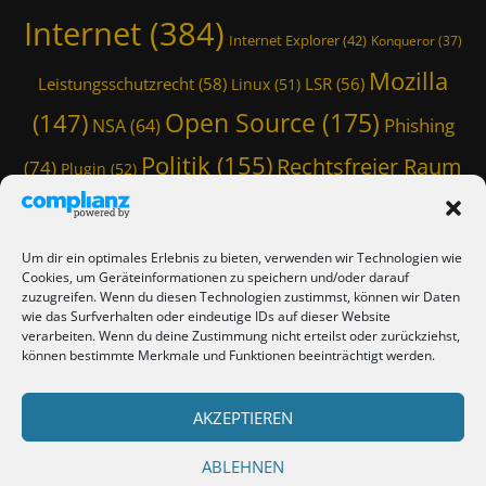
u
c
Internet
(384)
n
Internet Explorer
(42)
Konqueror
(37)
t
d
,
Mozilla
e
Leistungsschutzrecht
(58)
LSR
(56)
Linux
(51)
D
s
E
Open Source
(175)
(147)
Phishing
a
NSA
(64)
,
m
G
Politik
(155)
Rechtsfreier Raum
(74)
Plugin
(52)
t
C
f
Schwarze Koffer
(126)
(117)
Spam
(84)
H
ü
Q
Staatstrojaner
(74)
StaSi-Trojaner
r
SpamAssassin
(60)
,
Um dir ein optimales Erlebnis zu bieten, verwenden wir Technologien wie
V
I
TmoWizard
Cookies, um Geräteinformationen zu speichern und/oder darauf
e
Thunderbird
(101)
(79)
N
zuzugreifen. Wenn du diesen Technologien zustimmst, können wir Daten
r
D
wie das Surfverhalten oder eindeutige IDs auf dieser Website
(412)
TmoWizard's Castle
(353)
f
verarbeiten. Wenn du deine Zustimmung nicht erteilst oder zurückziehst,
E
a
können bestimmte Merkmale und Funktionen beeinträchtigt werden.
C
s
Verschwörungstheorie
Tutorial
(50)
T
Twitter
(44)
Trojaner
(31)
s
,
WordPress
AKZEPTIEREN
(85)
u
Webmaster Friday
(66)
Viren
(58)
I
n
n
(150)
Zensur
(120)
Überwachung
(127)
g
ABLEHNEN
f
s