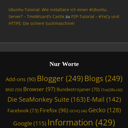
k
a
Tags
Ubuntu-Tutorial: Wie installiere ich einen #Ubuntu-
C
a
y
Server? – TmoWizard's Castle
zu
P2P-Tutorial – #YaCy und
2
Tags
HTTPS: Die sichere Suchmaschine!
8
B
d
f
0
V
0
,
,
B
B
i
N
Nur Worte
t
D
l
,
Blogger
(249)
Blogs
(249)
B
Add-ons
(90)
B
e
R
Browser
(97)
e
Bundestrojaner
(70)
BND
(50)
ChatZilla
(42)
D
,
,
Die SeaMonkey Suite
(163)
E-Mail
(142)
B
C
N
Gecko
(128)
Firefox
(96)
a
Facebook
(73)
GCHQ
(46)
D
m
,
Information
(429)
p
Google
(115)
B
a