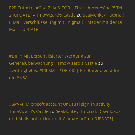
n
&
P2P-Tutorial: #ChatZilla & TOR – Ein sicherer #Chat?! Teil
g
P
2 [UPDATE] – TmoWizard's Castle
zu
SeaMonkey Tutorial:
,
o
E-Mail-Verschlüsselung mit Enigmail – nieder mit der DE-
N
l
a
Mail – UPDATE
i
c
t
h
i
r
k
i
#DIPP: Mit personalisierter Werbung zur
,
c
Generalüberwachung – TmoWizard's Castle
zu
O
h
p
#writinghelps: #PRISM – #DE-CIX | Ein Bärendienst für
t
e
die #NSA
e
n
n
S
&
o
P
u
#SPAM: Microsoft account Unusual sign-in activity –
o
r
l
TmoWizard's Castle
zu
SeaMonkey-Tutorial: Downloads
c
i
und Mails unter Linux mit ClamAV prüfen [UPDATE]
e
t
,
i
Y