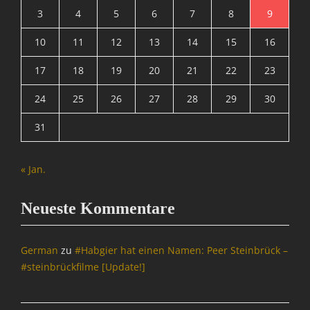
b
t
3
4
5
6
7
8
9
e
i
r
10
11
12
13
14
15
16
o
w
n
a
17
18
19
20
21
22
23
,
c
M
h
24
25
26
27
28
29
30
A
u
T
n
31
R
g
I
,
X
N
« Jan.
=
a
Ü
c
b
Neueste Kommentare
h
e
r
r
i
w
German
zu
#Habgier hat einen Namen: Peer Steinbrück –
c
a
#steinbrückfilme [Update!]
h
c
t
h
e
u
n