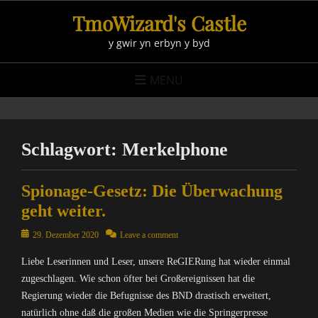
Skip
TmoWizard's Castle
to
y gwir yn erbyn y byd
content
MENU
Schlagwort:
Merkelphone
Spionage-Gesetz: Die Überwachung
geht weiter.
Posted
29. Dezember 2020
Leave a comment
on
Liebe Leserinnen und Leser, unsere ReGIERung hat wieder einmal
zugeschlagen. Wie schon öfter bei Großereignissen hat die
Regierung wieder die Befugnisse des BND drastisch erweitert,
natürlich ohne daß die großen Medien wie die Springerpresse