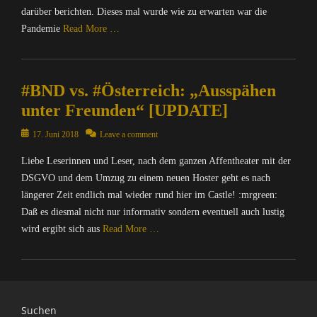
darüber berichten. Dieses mal wurde wie zu erwarten war die
Pandemie
Read More …
Categories
C
#BND vs. #Österreich: „Ausspähen
o
m
unter Freunden“ [UPDATE]
p
u
Posted
17. Juni 2018
Leave a comment
t
on
Liebe Leserinnen und Leser, nach dem ganzen Affentheater mit der
e
r
DSGVO und dem Umzug zu einem neuen Hoster geht es nach
/
längerer Zeit endlich mal wieder rund hier im Castle! :mrgreen:
I
Daß es diesmal nicht nur informativ sondern eventuell auch lustig
n
wird ergibt sich aus
Read More …
t
e
Categories
r
C
n
o
e
m
Suchen
t