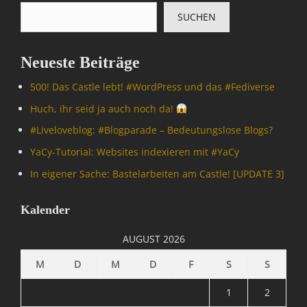
p
,
SUCHEN
u
I
t
n
e
f
Neueste Beiträge
r
o
/
r
500! Das Castle lebt! #WordPress und das #Fediverse
I
m
n
Huch, ihr seid ja auch noch da!
a
t
t
#Livelove­blog: #Blogparade – Bedeutungslose Blogs?
e
i
r
YaCy-Tutorial: Websites indexieren mit #YaCy
o
n
n
In eigener Sache: Bastelarbeiten am Castle! [UPDATE 3]
e
,
t
M
,
Kalender
A
I
T
n
AUGUST 2026
R
f
I
o
M
D
M
D
F
S
S
X
r
=
m
1
2
Ü
a