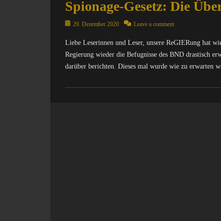
Spionage-Gesetz: Die Übe
Posted
29. Dezember 2020
Leave a comment
on
Liebe Leserinnen und Leser, unsere ReGIERung hat wied
Regierung wieder die Befugnisse des BND drastisch erw
darüber berichten. Dieses mal wurde wie zu erwarten 
Categories
C
o
m
p
u
t
e
r
/
I
n
t