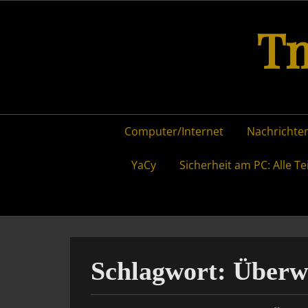
Skip
Tm
to
content
Primary
Computer/Internet
Nachrichten
menu
YaCy
Sicherheit am PC: Alle Te
Schlagwort:
Überw