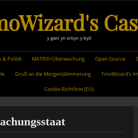
oWizard's Cas
y gwir yn erbyn y byd
 & Politik
MATRIX=Überwachung
Open Source
ile
Gruß an die Morgendämmerung
TmoWizard’s I
Cookie-Richtlinie (EU)
achungsstaat