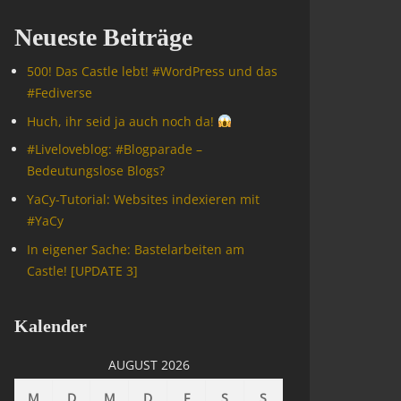
Neueste Beiträge
500! Das Castle lebt! #WordPress und das
#Fediverse
Huch, ihr seid ja auch noch da!
#Livelove­blog: #Blogparade –
Bedeutungslose Blogs?
YaCy-Tutorial: Websites indexieren mit
#YaCy
In eigener Sache: Bastelarbeiten am
Castle! [UPDATE 3]
Kalender
AUGUST 2026
M
D
M
D
F
S
S