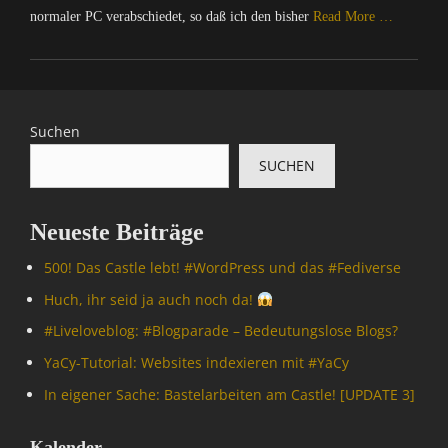
normaler PC verabschiedet, so daß ich den bisher
Read More …
Categories
C
o
m
Suchen
p
SUCHEN
u
t
e
Neueste Beiträge
r
/
500! Das Castle lebt! #WordPress und das #Fediverse
I
n
Huch, ihr seid ja auch noch da!
t
#Livelove­blog: #Blogparade – Bedeutungslose Blogs?
e
r
YaCy-Tutorial: Websites indexieren mit #YaCy
n
In eigener Sache: Bastelarbeiten am Castle! [UPDATE 3]
e
t
Tags
Kalender