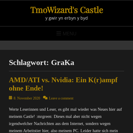
Skip
TmoWizard's Castle
to
y gwir yn erbyn y byd
content
MENU
Schlagwort:
GraKa
AMD/ATI vs. Nvidia: Ein K(r)ampf
ohne Ende!
Posted
8. November 2020
Leave a comment
on
Werte Leserinnen und Leser, es gibt mal wieder was Neues hier auf
meinem Castle! :mrgreen: Dieses mal aber nicht wegen
irgendwelcher Nachrichten aus dem Internet, sondern wegen
meinem Arbeitstier hier, also meinem PC. Leider hatte sich mein