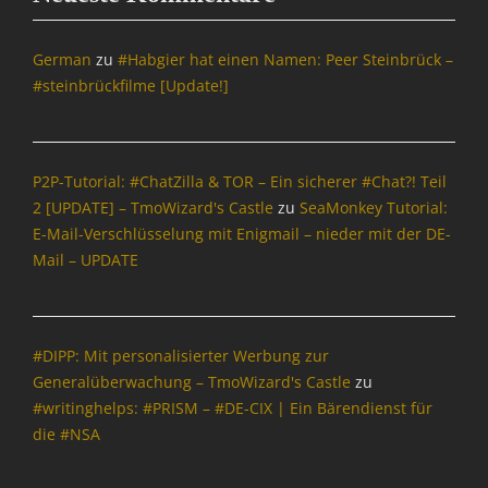
r
a
f
German
zu
#Habgier hat einen Namen: Peer Steinbrück –
i
#steinbrückfilme [Update!]
k
k
a
r
P2P-Tutorial: #ChatZilla & TOR – Ein sicherer #Chat?! Teil
t
2 [UPDATE] – TmoWizard's Castle
zu
SeaMonkey Tutorial:
e
E-Mail-Verschlüsselung mit Enigmail – nieder mit der DE-
n
,
Mail – UPDATE
G
r
a
K
#DIPP: Mit personalisierter Werbung zur
a
Generalüberwachung – TmoWizard's Castle
zu
,
#writinghelps: #PRISM – #DE-CIX | Ein Bärendienst für
I
die #NSA
n
f
o