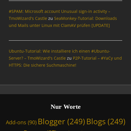
r
#SPAM: Microsoft account Unusual sign-in activity –
m
a
TmoWizard's Castle
zu
SeaMonkey-Tutorial: Downloads
t
und Mails unter Linux mit ClamAV prüfen [UPDATE]
i
o
n
,
Ubuntu-Tutorial: Wie installiere ich einen #Ubuntu-
L
Server? – TmoWizard's Castle
zu
P2P-Tutorial – #YaCy und
i
HTTPS: Die sichere Suchmaschine!
n
u
x
,
N
v
i
Nur Worte
d
i
Blogger
(249)
Blogs
(249)
Add-ons
(90)
a
,