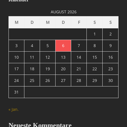
A
d
AUGUST 2026
a
p
M
D
M
D
F
S
S
t
e
1
2
r
,
3
4
5
6
7
8
9
A
10
11
12
13
14
15
16
M
D
17
18
19
20
21
22
23
,
A
24
25
26
27
28
29
30
T
I
31
,
D
V
« Jan.
I
,
G
Neueste Kommentare