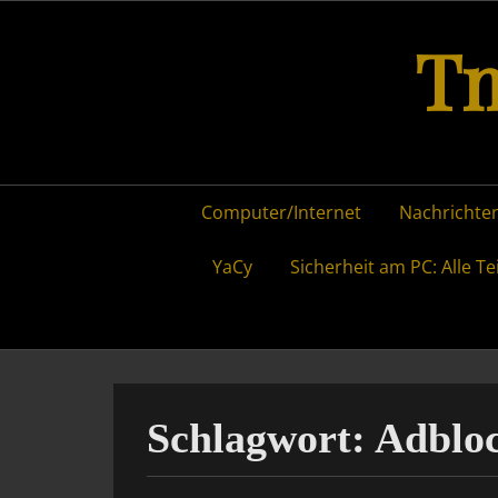
Skip
Tm
to
content
Primary
Computer/Internet
Nachrichten
menu
YaCy
Sicherheit am PC: Alle Te
Schlagwort:
Adblo