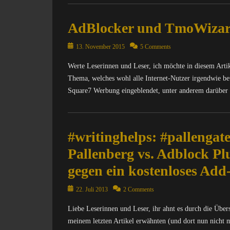
Categories
t
C
e
AdBlocker und TmoWizard
o
r
m
n
Posted
p
13. November 2015
5 Comments
e
on
u
t
Werte Leserinnen und Leser, ich möchte in diesem Art
t
,
Thema, welches wohl alle Internet-Nutzer irgendwie be
e
M
r
Square7 Werbung eingeblendet, unter anderem darüber 
A
/
T
I
Categories
R
n
C
I
#writinghelps: #pallengat
t
o
X
e
m
=
Pallenberg vs. Adblock Plu
r
p
Ü
n
u
gegen ein kostenloses Add
b
e
t
e
t
e
Posted
22. Juli 2013
2 Comments
r
,
r
on
w
M
Liebe Leserinnen und Leser, ihr ahnt es durch die Übers
/
a
A
I
meinem letzten Artikel erwähnten (und dort nun nicht 
c