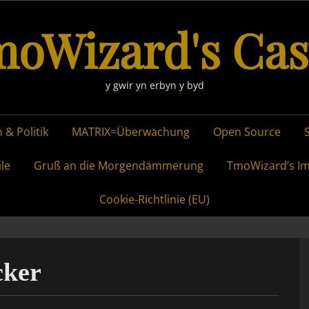
oWizard's Cas
y gwir yn erbyn y byd
 & Politik
MATRIX=Überwachung
Open Source
ile
Gruß an die Morgendämmerung
TmoWizard’s I
Cookie-Richtlinie (EU)
cker