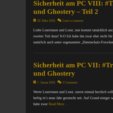
Sicherheit am PC VIII: #T
und Ghostery – Teil 2
Posted
20. März 2018
Leave a comment
on
Liebe Leserinnen und Leser, nun kommt tatsächlich auch
zweiter Teil dazu! 8-O Ich habe das zwar eher nicht für
natürlich auch unter sogenannten „Datenschutz-Forsch
Categories
C
Sicherheit am PC VII: #Tr
o
m
und Ghostery
p
u
Posted
1. Januar 2018
3 Comments
t
on
e
Werte Leserinnen und Leser, zuerst einmal herzlich wil
r
heftig in’s neue Jahr gerutscht seit. Auf Grund einiger 
/
habe zwar
Read More …
I
n