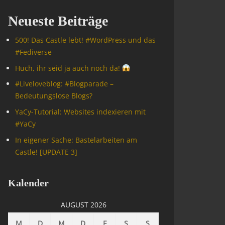
Neueste Beiträge
500! Das Castle lebt! #WordPress und das
#Fediverse
Huch, ihr seid ja auch noch da!
#Livelove­blog: #Blogparade –
Bedeutungslose Blogs?
YaCy-Tutorial: Websites indexieren mit
#YaCy
In eigener Sache: Bastelarbeiten am
Castle! [UPDATE 3]
Kalender
AUGUST 2026
M
D
M
D
F
S
S