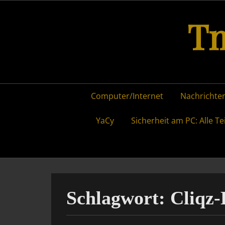
Skip
Tm
to
content
Primary
Computer/Internet
Nachrichten
menu
YaCy
Sicherheit am PC: Alle Te
Schlagwort:
Cliqz-