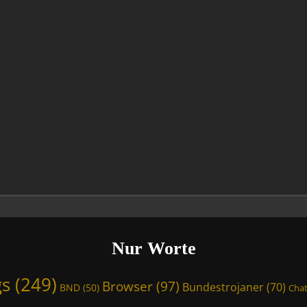
Nur Worte
gs
(249)
Browser
(97)
Bundestrojaner
(70)
BND
(50)
Chat