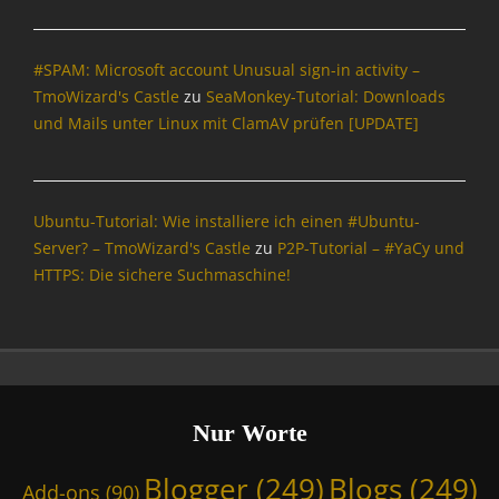
&
P
#SPAM: Microsoft account Unusual sign-in activity –
o
l
TmoWizard's Castle
zu
SeaMonkey-Tutorial: Downloads
i
und Mails unter Linux mit ClamAV prüfen [UPDATE]
t
i
k
Tags
Ubuntu-Tutorial: Wie installiere ich einen #Ubuntu-
B
Server? – TmoWizard's Castle
zu
P2P-Tutorial – #YaCy und
l
HTTPS: Die sichere Suchmaschine!
o
g
g
e
r
,
B
Nur Worte
l
o
Blogger
(249)
Blogs
(249)
Add-ons
(90)
g