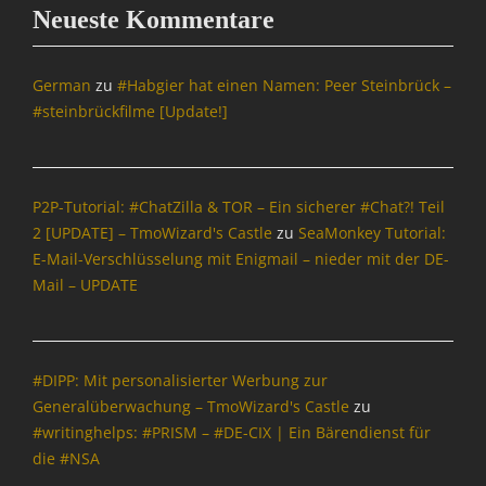
b
Neueste Kommentare
e
r
w
German
zu
#Habgier hat einen Namen: Peer Steinbrück –
a
#steinbrückfilme [Update!]
c
h
u
n
P2P-Tutorial: #ChatZilla & TOR – Ein sicherer #Chat?! Teil
g
2 [UPDATE] – TmoWizard's Castle
zu
SeaMonkey Tutorial:
,
E-Mail-Verschlüsselung mit Enigmail – nieder mit der DE-
N
a
Mail – UPDATE
c
h
r
i
#DIPP: Mit personalisierter Werbung zur
c
Generalüberwachung – TmoWizard's Castle
zu
h
#writinghelps: #PRISM – #DE-CIX | Ein Bärendienst für
t
die #NSA
e
n