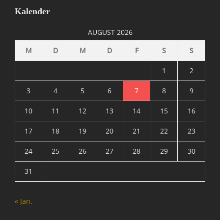
,
Kalender
I
n
AUGUST 2026
f
o
M
D
M
D
F
S
S
r
m
1
2
a
t
3
4
5
6
7
8
9
i
10
11
12
13
14
15
16
o
n
17
18
19
20
21
22
23
,
M
24
25
26
27
28
29
30
A
T
31
R
I
X
« Jan.
=
Ü