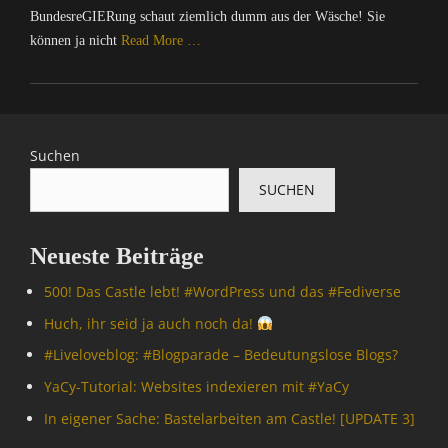
BundesreGIERung schaut ziemlich dumm aus der Wäsche! Sie
können ja nicht
Read More …
Categories
C
o
m
Suchen
p
SUCHEN
u
t
e
Neueste Beiträge
r
/
500! Das Castle lebt! #WordPress und das #Fediverse
I
n
Huch, ihr seid ja auch noch da!
t
#Livelove­blog: #Blogparade – Bedeutungslose Blogs?
e
r
YaCy-Tutorial: Websites indexieren mit #YaCy
n
In eigener Sache: Bastelarbeiten am Castle! [UPDATE 3]
e
t