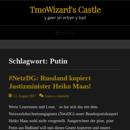
Skip
TmoWizard's Castle
to
y gwir yn erbyn y byd
content
MENU
Schlagwort:
Putin
#NetzDG: Russland kopiert
Justizminister Heiko Maas!
Posted
12. August 2017
Leave a comment
on
Werte Leserinnen und Leser, so hat sich das mit dem
Netzwerkdurchsetzungsgesetz (NetzDG) unser Bundesjustizkasperl
Heiko Maas wohl nicht vorgestellt. Ausgerechnet der pöse, pöse
Putin aus Rußland will nun dieses Gesetz kopieren und unsere