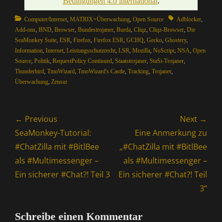
Bedingungen 4.0 international
.
Categories
Tags
Computer/Internet
,
MATRIX=Überwachung
,
Open Source
Adblocker
,
Add-ons
,
BND
,
Browser
,
Bundestrojaner
,
Burda
,
Cliqz
,
Cliqz-Browser
,
Die
SeaMonkey Suite
,
ESR
,
Firefox
,
Firefox ESR
,
GCHQ
,
Gecko
,
Ghostery
,
Information
,
Internet
,
Leistungsschutzrecht
,
LSR
,
Mozilla
,
NoScript
,
NSA
,
Open
Source
,
Politik
,
RequestPolicy Continued
,
Staatstrojaner
,
StaSi-Trojaner
,
Thunderbird
,
TmoWizard
,
TmoWizard's Castle
,
Tracking
,
Trojaner
,
Überwachung
,
Zensur
Beitragsnavigation
← Previous
Next →
Previous
Next
SeaMonkey-Tutorial:
Eine Anmerkung zu
post:
post:
#ChatZilla mit #BitlBee
„#ChatZilla mit #BitlBee
als #Multimessenger –
als #Multimessenger –
Ein sicherer #Chat?! Teil 3
Ein sicherer #Chat?! Teil
3“
Schreibe einen Kommentar