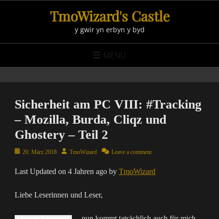
Skip
TmoWizard's Castle
to
y gwir yn erbyn y byd
content
MENU
Sicherheit am PC VIII: #Tracking
– Mozilla, Burda, Cliqz und
Ghostery – Teil 2
Posted
Author
20. März 2018
TmoWizard
Leave a comment
on
Last Updated on 4 Jahren ago by
TmoWizard
Liebe Leserinnen und Leser,
nun kommt tatsächlich auch für mich