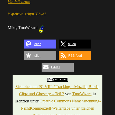
Vindelicorum
Y gwir yn erbyn Y byd!
Mike, TmoWizard
teilen
teilen
teilen
RSS-feed
E-Mail
Sicherheit am PC VIII: #Tracking – Mozilla, Burda,
Cliqz und Ghostery – Teil 2
von
TmoWizard
ist
lizenziert unter
Creative Commons Namensnennung-
NichtKommerziell-Weitergabe unter gleichen