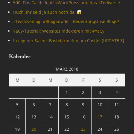
500! Das Castle lebt! #WordPress und das #Fediverse
Huch, ihr seid ja auch noch da!
#Livelove­blog: #Blogparade – Bedeutungslose Blogs?
YaCy-Tutorial: Websites indexieren mit #YaCy
In eigener Sache: Bastelarbeiten am Castle! [UPDATE 3]
Kalender
MÄRZ 2018
M
D
M
D
F
S
S
1
2
3
4
5
6
7
8
9
10
11
12
13
14
15
16
17
18
19
20
21
22
23
24
25