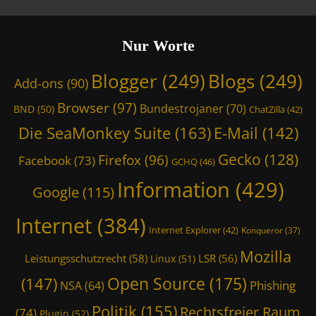
Nur Worte
Blogger
(249)
Blogs
(249)
Add-ons
(90)
Browser
(97)
Bundestrojaner
(70)
BND
(50)
ChatZilla
(42)
Die SeaMonkey Suite
(163)
E-Mail
(142)
Gecko
(128)
Firefox
(96)
Facebook
(73)
GCHQ
(46)
Information
(429)
Google
(115)
Internet
(384)
Internet Explorer
(42)
Konqueror
(37)
Mozilla
Leistungsschutzrecht
(58)
LSR
(56)
Linux
(51)
Open Source
(175)
(147)
Phishing
NSA
(64)
Politik
(155)
Rechtsfreier Raum
(74)
Plugin
(52)