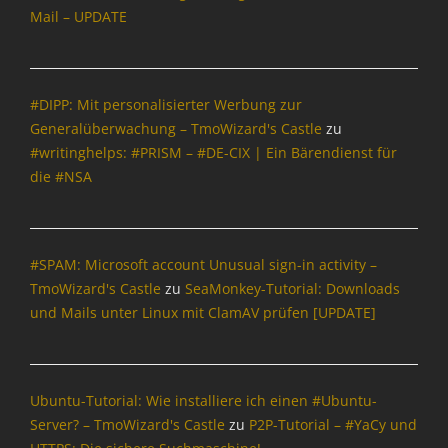
h
Mail – UPDATE
n
o
u
&
u
n
P
r
g
o
c
,
l
#DIPP: Mit personalisierter Werbung zur
e
N
i
Tags
Generalüberwachung – TmoWizard's Castle
zu
a
t
0
#writinghelps: #PRISM – #DE-CIX | Ein Bärendienst für
c
i
0
die #NSA
h
k
f
r
,
f
i
O
0
c
p
0
#SPAM: Microsoft account Unusual sign-in activity –
h
e
,
t
TmoWizard's Castle
zu
SeaMonkey-Tutorial: Downloads
n
A
e
S
und Mails unter Linux mit ClamAV prüfen [UPDATE]
d
n
o
d
&
u
-
P
r
o
o
c
n
Ubuntu-Tutorial: Wie installiere ich einen #Ubuntu-
l
e
s
Server? – TmoWizard's Castle
zu
P2P-Tutorial – #YaCy und
i
Tags
,