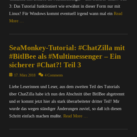
3: Das Tutorial funktioniert wie erwähnt in dieser Form nur mit
Linux! Für Windows kommt eventuell irgend wann mal ein
Read
More …
Categories
C
SeaMonkey-Tutorial: #ChatZilla mit
o
m
#BitlBee als #Multimessenger – Ein
p
sicherer #Chat?! Teil 3
u
t
Posted
17. März 2018
4 Comments
e
on
r
Liebe Leserinnen und Leser, aus dem zweiten Teil des Tutorials
/
über ChatZilla habe ich nun den Abschnitt über BitlBee abgetrennt
I
und er kommt jetzt hier als stark überarbeiteter dritter Teil! Mir
n
wurde das wegen ständiger Änderungen zuviel, so daß ich diesen
t
Schritt einfach machen mußte.
Read More …
e
r
Categories
n
C
e