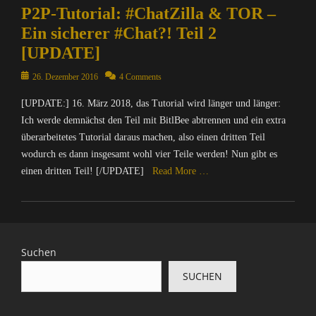
P2P-Tutorial: #ChatZilla & TOR –
o
t
m
,
Ein sicherer #Chat?! Teil 2
p
D
[UPDATE]
u
i
t
e
Posted
26. Dezember 2016
4 Comments
e
S
on
r
e
[UPDATE:] 16. März 2018, das Tutorial wird länger und länger:
/
a
Ich werde demnächst den Teil mit BitlBee abtrennen und ein extra
I
M
überarbeitetes Tutorial daraus machen, also einen dritten Teil
n
o
wodurch es dann insgesamt wohl vier Teile werden! Nun gibt es
t
n
einen dritten Teil! [/UPDATE]
Read More …
e
k
r
e
Categories
n
y
C
e
S
o
t
u
m
,
Suchen
i
p
D
t
SUCHEN
u
i
e
t
e
,
e
S
M