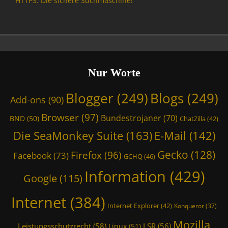
HTTPS: Die sichere Suchmaschine!
t
A
B
i
d
i
k
d
t
,
-
l
O
o
B
p
n
e
e
s
Nur Worte
e
n
,
,
S
B
B
Blogger
(249)
Blogs
(249)
Add-ons
(90)
o
i
N
u
t
D
Browser
(97)
Bundestrojaner
(70)
BND
(50)
ChatZilla
(42)
r
l
,
c
Die SeaMonkey Suite
(163)
E-Mail
(142)
B
C
e
e
h
Gecko
(128)
Tags
Firefox
(96)
Facebook
(73)
e
GCHQ
(46)
a
A
,
t
Information
(429)
d
Google
(115)
B
,
d
N
C
-
Internet
(384)
D
h
Internet Explorer
(42)
Konqueror
(37)
o
,
a
n
C
t
Mozilla
Leistungsschutzrecht
(58)
LSR
(56)
Linux
(51)
s