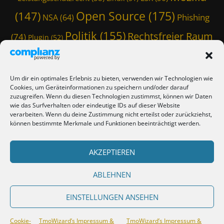
h
Z
,
Open Source
(175)
a
(147)
i
Phishing
NSA
(64)
B
t
l
i
Politik
(155)
Z
Rechtsfreier Raum
(74)
l
Plugin
(52)
t
i
a
Schwarze Koffer
(126)
(117)
Spam
(84)
l
l
,
B
l
D
Staatstrojaner
(74)
StaSi-Trojaner
SpamAssassin
(60)
e
a
i
Um dir ein optimales Erlebnis zu bieten, verwenden wir Technologien wie
e
TmoWizard
,
Cookies, um Geräteinformationen zu speichern und/oder darauf
e
Thunderbird
(101)
(79)
,
zuzugreifen. Wenn du diesen Technologien zustimmst, können wir Daten
D
S
B
wie das Surfverhalten oder eindeutige IDs auf dieser Website
i
e
(412)
TmoWizard's Castle
(353)
verarbeiten. Wenn du deine Zustimmung nicht erteilst oder zurückziehst,
N
e
a
können bestimmte Merkmale und Funktionen beeinträchtigt werden.
D
S
M
Verschwörungstheorie
Tutorial
(50)
,
Twitter
(44)
Trojaner
(31)
e
o
C
a
WordPress
n
AKZEPTIEREN
(85)
Webmaster Friday
(66)
Viren
(58)
h
M
k
a
(150)
Zensur
(120)
Überwachung
(127)
o
e
ABLEHNEN
t
n
y
,
k
S
EINSTELLUNGEN ANSEHEN
C
e
u
h
y
i
Copyright © 2026
TmoWizard's Castle
. All Rights Reserved.
TmoWizard’s
a
Cookie-
TmoWizard’s Impressum &
TmoWizard’s Impressum &
S
t