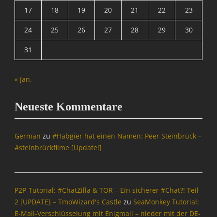
Ü
h
17
18
19
20
21
22
23
y
b
r
S
e
i
24
25
26
27
28
29
30
u
r
c
i
w
h
31
t
a
t
e
c
e
,
h
n
« Jan.
M
u
&
A
n
P
T
g
Neueste Kommentare
o
R
,
l
I
N
i
X
a
German
zu
#Habgier hat einen Namen: Peer Steinbrück –
t
=
c
i
#steinbrückfilme [Update!]
Ü
h
k
b
r
,
e
i
O
r
c
p
P2P-Tutorial: #ChatZilla & TOR – Ein sicherer #Chat?! Teil
w
h
e
2 [UPDATE] – TmoWizard's Castle
zu
SeaMonkey Tutorial:
a
t
n
E-Mail-Verschlüsselung mit Enigmail – nieder mit der DE-
c
e
S