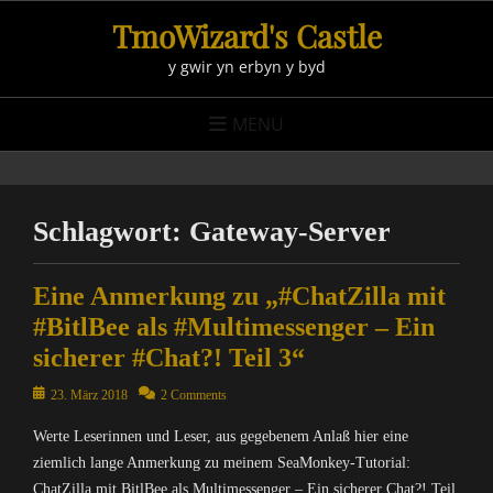
Skip
TmoWizard's Castle
to
y gwir yn erbyn y byd
content
MENU
Schlagwort:
Gateway-Server
Eine Anmerkung zu „#ChatZilla mit
#BitlBee als #Multimessenger – Ein
sicherer #Chat?! Teil 3“
Posted
23. März 2018
2 Comments
on
Werte Leserinnen und Leser, aus gegebenem Anlaß hier eine
ziemlich lange Anmerkung zu meinem SeaMonkey-Tutorial:
ChatZilla mit BitlBee als Multimessenger – Ein sicherer Chat?! Teil