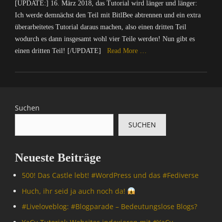
r
2
X
e
[UPDATE:] 16. März 2018, das Tutorial wird länger und länger:
,
l
/
P
=
r
Ich werde demnächst den Teil mit BitlBee abtrennen und ein extra
D
i
I
-
Ü
w
e
überarbeitetes Tutorial daraus machen, also einen dritten Teil
t
n
S
b
a
u
wodurch es dann insgesamt wohl vier Teile werden! Nun gibt es
i
t
u
e
c
S
einen dritten Teil! [/UPDATE]
Read More …
k
e
c
r
h
u
,
r
h
w
u
.
Categories
O
n
m
a
n
d
C
p
e
a
c
g
e
o
e
t
s
h
,
,
m
n
,
c
u
O
Suchen
F
p
S
I
h
n
p
A
SUCHEN
u
o
n
i
g
e
Q
t
u
f
n
,
n
,
e
r
o
e
N
S
f
Neueste Beiträge
r
c
r
,
a
o
f
/
e
m
S
c
u
0
500! Das Castle lebt! #WordPress und das #Fediverse
Tags
I
a
u
h
r
0
n
A
t
c
r
c
Huch, ihr seid ja auch noch da!
0
t
d
i
h
i
e
0
#Livelove­blog: #Blogparade – Bedeutungslose Blogs?
e
d
o
m
c
,
,
r
-
n
a
h
Y