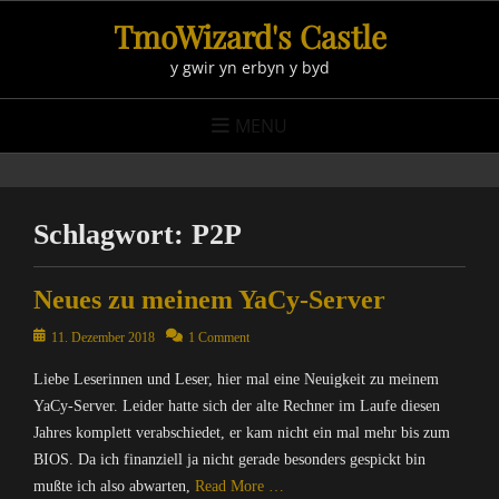
Skip
TmoWizard's Castle
to
y gwir yn erbyn y byd
content
MENU
Schlagwort:
P2P
Neues zu meinem YaCy-Server
Posted
11. Dezember 2018
1 Comment
on
Liebe Leserinnen und Leser, hier mal eine Neuigkeit zu meinem
YaCy-Server. Leider hatte sich der alte Rechner im Laufe diesen
Jahres komplett verabschiedet, er kam nicht ein mal mehr bis zum
BIOS. Da ich finanziell ja nicht gerade besonders gespickt bin
mußte ich also abwarten,
Read More …