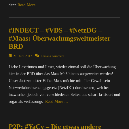
t
n
Y
denn
Read More …
e
k
a
r
e
Categories
C
n
y
y
C
e
S
#INDECT – #VDS – #NetzDG –
Tags
o
t
u
I
m
#Maas: Überwachungsweltmeister
,
i
n
p
I
BRD
t
f
u
n
e
o
t
Posted
f
21. Juni 2017
Leave a comment
,
r
e
on
o
M
m
r
Liebe Leserinnen und Leser, wieder einmal soll die Überwachung
r
A
a
/
hier in der BRD über das Maas Maß hinaus ausgeweitet werden!
m
T
t
I
a
Unser Justizminister Heiko Maas möchte mit aller Gewalt sein
R
i
n
t
Netzwerkdurchsetzungsgesetz (NetzDG) durchsetzen, welches
I
o
t
i
X
inzwischen jedoch von verschiedenen Seiten aus scharf kritisiert und
n
e
o
=
sogar als verfassungs-
Read More …
,
r
n
Ü
I
n
,
b
Categories
n
e
O
e
t
C
t
p
r
P2P: #YaCy – Die etwas andere
e
o
,
e