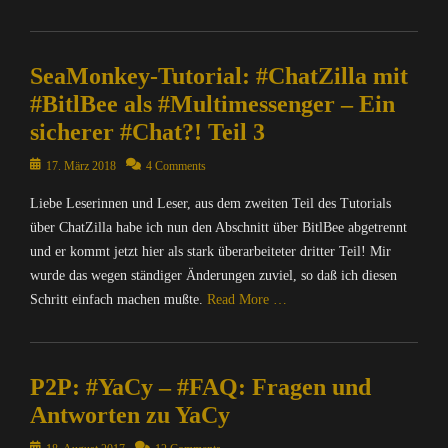
Categories
C
SeaMonkey-Tutorial: #ChatZilla mit
o
m
#BitlBee als #Multimessenger – Ein
p
sicherer #Chat?! Teil 3
u
t
Posted
17. März 2018
4 Comments
e
on
r
Liebe Leserinnen und Leser, aus dem zweiten Teil des Tutorials
/
über ChatZilla habe ich nun den Abschnitt über BitlBee abgetrennt
I
und er kommt jetzt hier als stark überarbeiteter dritter Teil! Mir
n
wurde das wegen ständiger Änderungen zuviel, so daß ich diesen
t
Schritt einfach machen mußte.
Read More …
e
r
Categories
n
C
e
P2P: #YaCy – #FAQ: Fragen und
o
t
m
,
Antworten zu YaCy
p
I
u