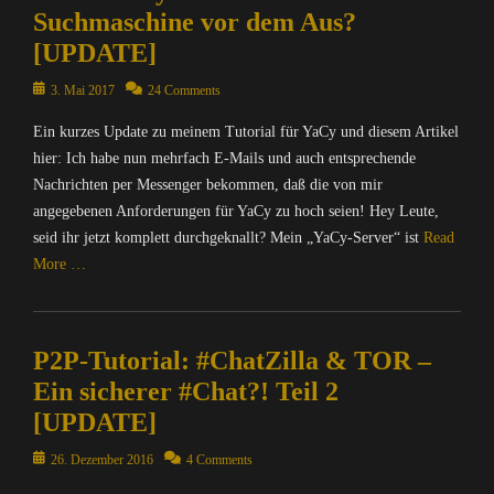
w
r
m
I
Suchmaschine vor dem Aus?
n
a
n
p
n
S
[UPDATE]
c
e
u
f
o
h
t
t
o
Posted
u
3. Mai 2017
24 Comments
u
,
e
r
on
r
n
O
r
m
Ein kurzes Update zu meinem Tutorial für YaCy und diesem Artikel
c
g
p
/
a
hier: Ich habe nun mehrfach E-Mails und auch entsprechende
e
,
e
I
t
,
Nachrichten per Messenger bekommen, daß die von mir
N
n
n
i
Y
angegebenen Anforderungen für YaCy zu hoch seien! Hey Leute,
a
S
t
o
a
seid ihr jetzt komplett durchgeknallt? Mein „YaCy-Server“ ist
Read
c
o
e
n
C
h
More …
u
r
,
y
r
r
n
M
Tags
i
Categories
c
e
A
b
c
C
e
t
T
i
h
P2P-Tutorial: #ChatZilla & TOR –
o
,
,
R
n
t
m
P
M
I
Ein sicherer #Chat?! Teil 2
g
e
p
2
A
X
,
[UPDATE]
n
u
P
T
=
B
&
t
,
R
Ü
Posted
26. Dezember 2016
4 Comments
N
P
e
P
I
b
on
D
o