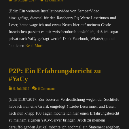
Posted
18. August 2017
12 Comments
n
t
on
f
(Edit: Ein weiteres Installationsvideo von SemperVideo
e
o
r
hinzugefügt, diesmal für den Raspberry Pi) Werte Leserinnen und
r
/
Leser, heute wage ich mal etwas Neues hier auf meinem Castle.
m
I
a
Inzwischen passiert es mir zwischendurch tatsächlich, daß ich sogar
n
t
privat nach YaCy gefragt werde! Dank Facebook, WhatsApp und
t
i
ähnlichen
Read More …
e
o
r
n
Categories
n
,
C
e
O
P2P: Ein Erfahrungsbericht zu
o
t
p
m
#YaCy
,
e
p
D
n
u
Posted
9. Juli 2017
6 Comments
i
S
t
on
e
o
(Edit 11.07.2017: Zur besseren Verdeutlichung wegen der Suchtiefe
e
S
u
r
habe ich nun eine Grafik eingefügt!) Liebe Leserinnen und Leser,
e
r
/
nach nun knapp 100 Tagen möchte ich hier einen Erfahrungsbericht
a
c
I
zu meinem eigenen YaCy-Server bringen. Auch zu meinem
M
e
n
o
darauffolgenden Artikel möchte ich nochmal ein Statement abgeben,
,