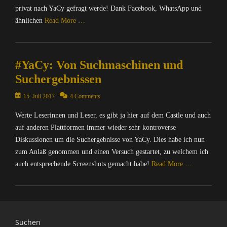
privat nach YaCy gefragt werde! Dank Facebook, WhatsApp und
ähnlichen
Read More …
Categories
C
#YaCy: Von Suchmaschinen und
o
m
Suchergebnissen
p
u
Posted
15. Juli 2017
4 Comments
t
on
Werte Leserinnen und Leser, es gibt ja hier auf dem Castle und auch
e
r
auf anderen Plattformen immer wieder sehr kontroverse
/
Diskussionen um die Suchergebnisse von YaCy. Dies habe ich nun
I
zum Anlaß genommen und einen Versuch gestartet, zu welchem ich
n
auch entsprechende Screenshots gemacht habe!
Read More …
t
e
Categories
r
C
n
o
e
m
Suchen
t