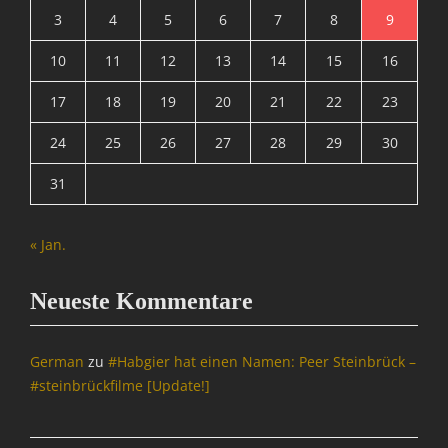
c
r
3
4
5
6
7
8
9
e
c
,
10
11
12
13
14
15
16
e
Y
,
a
17
18
19
20
21
22
23
Y
C
a
y
24
25
26
27
28
29
30
C
Tags
y
b
31
Tags
i
b
n
i
g
« Jan.
n
,
g
B
,
Neueste Kommentare
N
D
D
e
,
u
German
zu
#Habgier hat einen Namen: Peer Steinbrück –
D
S
#steinbrückfilme [Update!]
e
u
u
.
S
d
u