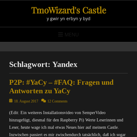
Skip
TmoWizard's Castle
to
y gwir yn erbyn y byd
content
MENU
Schlagwort:
Yandex
P2P: #YaCy – #FAQ: Fragen und
Antworten zu YaCy
Posted
18. August 2017
12 Comments
on
(Edit: Ein weiteres Installationsvideo von SemperVideo
hinzugefügt, diesmal für den Raspberry Pi) Werte Leserinnen und
Leser, heute wage ich mal etwas Neues hier auf meinem Castle.
Inzwischen passiert es mir zwischendurch tatsächlich, daß ich sogar