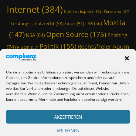
g
t
Internet
(384)
l
Internet Explorer
(42)
Konqueror
(37)
a
e
G
Mozilla
,
Leistungsschutzrecht
(58)
LSR
(56)
Linux
(51)
e
I
r
Open Source
(175)
(147)
Phishing
n
NSA
(64)
,
f
O
Politik
(155)
Rechtsfreier Raum
(74)
Plugin
(52)
o
p
r
Schwarze Koffer
(126)
(117)
Spam
(84)
e
m
n
Staatstrojaner
(74)
StaSi-Trojaner
a
SpamAssassin
(60)
S
Um dir ein optimales Erlebnis zu bieten, verwenden wir Technologien wie
t
o
TmoWizard
Cookies, um Geräteinformationen zu speichern und/oder darauf
i
Thunderbird
(101)
(79)
u
zuzugreifen. Wenn du diesen Technologien zustimmst, können wir Daten
o
r
wie das Surfverhalten oder eindeutige IDs auf dieser Website
(412)
TmoWizard's Castle
(353)
n
verarbeiten. Wenn du deine Zustimmung nicht erteilst oder zurückziehst,
c
,
können bestimmte Merkmale und Funktionen beeinträchtigt werden.
e
I
Verschwörungstheorie
Tutorial
(50)
,
Twitter
(44)
Trojaner
(31)
n
Q
WordPress
AKZEPTIEREN
(85)
t
Webmaster Friday
(66)
Viren
(58)
w
e
a
(150)
Zensur
(120)
Überwachung
(127)
r
ABLEHNEN
n
n