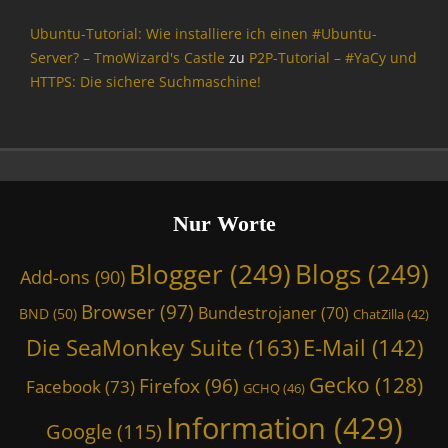
n
u
f
Ubuntu-Tutorial: Wie installiere ich einen #Ubuntu-
n
o
d
Server? – TmoWizard's Castle
zu
P2P-Tutorial – #YaCy und
r
A
HTTPS: Die sichere Suchmaschine!
m
n
a
t
t
w
i
o
o
r
n
t
,
Nur Worte
e
I
n
n
Blogger
(249)
Blogs
(249)
,
Add-ons
(90)
t
G
e
Browser
(97)
C
Bundestrojaner
(70)
BND
(50)
ChatZilla
(42)
r
H
n
Die SeaMonkey Suite
(163)
E-Mail
(142)
Q
e
,
Gecko
(128)
Firefox
(96)
t
Facebook
(73)
GCHQ
(46)
G
,
o
Information
(429)
M
Google
(115)
o
e