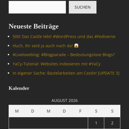
p
,
SUCHEN
u
I
t
n
e
f
Neueste Beiträge
r
o
/
r
500! Das Castle lebt! #WordPress und das #Fediverse
I
m
n
Huch, ihr seid ja auch noch da!
a
t
t
#Livelove­blog: #Blogparade – Bedeutungslose Blogs?
e
i
r
YaCy-Tutorial: Websites indexieren mit #YaCy
o
n
n
In eigener Sache: Bastelarbeiten am Castle! [UPDATE 3]
e
,
t
O
,
Kalender
p
O
e
p
AUGUST 2026
n
e
S
n
M
D
M
D
F
S
S
o
S
u
o
1
2
r
u