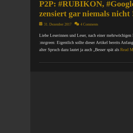
P2P: #RUBIKON, #Google,
zensiert gar niemals nicht !
Posted
31. Dezember 2017
4 Comments
on
Liebe Leserinnen und Leser, nach einer mehrwöchigen P
:mrgreen: Eigentlich sollte dieser Artikel bereits Anf
alter Spruch dazu lautet ja auch „Besser spät als
Read 
Categories
C
o
m
p
u
t
e
r
/
I
n