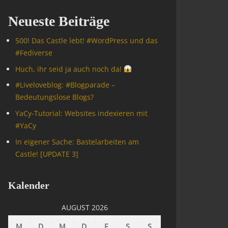
Neueste Beiträge
500! Das Castle lebt! #WordPress und das
#Fediverse
Huch, ihr seid ja auch noch da!
#Livelove­blog: #Blogparade –
Bedeutungslose Blogs?
YaCy-Tutorial: Websites indexieren mit
#YaCy
In eigener Sache: Bastelarbeiten am
Castle! [UPDATE 3]
Kalender
AUGUST 2026
M
D
M
D
F
S
S