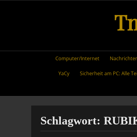
Skip
Tm
to
content
Primary
Computer/Internet
Nachrichten
menu
YaCy
Sicherheit am PC: Alle Te
Schlagwort:
RUBI