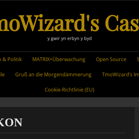
oWizard's Cas
y gwir yn erbyn y byd
 & Politik
MATRIX=Überwachung
Open Source
ile
Gruß an die Morgendämmerung
TmoWizard’s I
Cookie-Richtlinie (EU)
KON