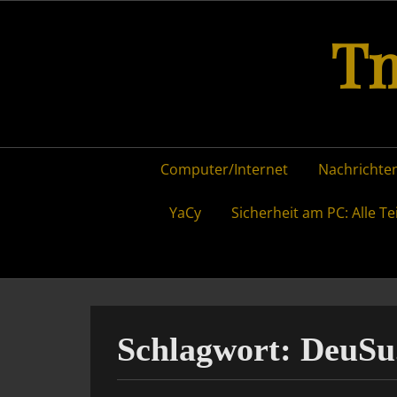
Skip
Tm
to
content
Primary
Computer/Internet
Nachrichten
menu
YaCy
Sicherheit am PC: Alle Te
Schlagwort:
DeuSu