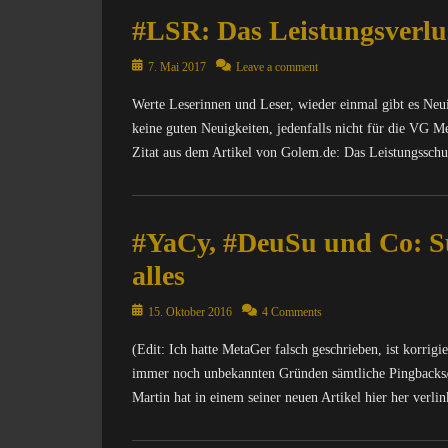
f
n
C
T
o
#LSR: Das Leistungsverlus
t
o
R
r
e
m
I
m
r
Posted
p
7. Mai 2017
Leave a comment
X
a
n
on
u
=
Werte Leserinnen und Leser, wieder einmal gibt es Neu
t
e
t
Ü
i
t
keine guten Neuigkeiten, jedenfalls nicht für die VG Me
e
b
o
,
r
Zitat aus dem Artikel von Golem.de: Das Leistungsschu
e
n
I
/
r
,
n
I
Categories
w
N
f
n
C
a
a
o
#YaCy, #DeuSu und Co: Su
t
o
c
c
r
e
m
h
alles
h
m
r
p
u
r
a
n
u
n
Posted
15. Oktober 2016
4 Comments
i
t
e
t
g
on
c
i
t
e
,
(Edit: Ich hatte MetaGer falsch geschrieben, ist korrig
h
o
,
r
N
immer noch unbekannten Gründen sämtliche Pingbacks
t
n
O
/
a
Martin hat in einem seiner neuen Artikel hier her verli
e
,
p
I
c
n
O
e
n
h
Categories
&
p
n
t