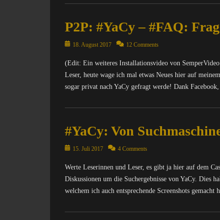
Categories
t
C
e
P2P: #YaCy – #FAQ: Frag
o
r
m
n
Posted
p
18. August 2017
12 Comments
e
on
u
t
(Edit: Ein weiteres Installationsvideo von SemperVide
t
,
Leser, heute wage ich mal etwas Neues hier auf meinem 
e
I
r
sogar privat nach YaCy gefragt werde! Dank Facebook
n
/
f
I
Categories
o
n
C
r
#YaCy: Von Suchmaschine
t
o
m
e
m
a
r
Posted
p
15. Juli 2017
4 Comments
t
n
on
u
i
Werte Leserinnen und Leser, es gibt ja hier auf dem Ca
e
t
o
t
Diskussionen um die Suchergebnisse von YaCy. Dies ha
e
n
,
r
welchem ich auch entsprechende Screenshots gemacht 
,
I
/
M
n
I
Categories
A