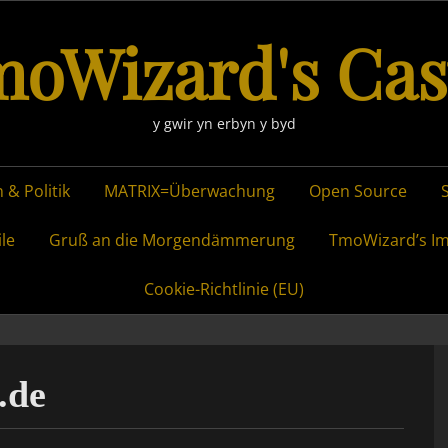
oWizard's Cas
y gwir yn erbyn y byd
 & Politik
MATRIX=Überwachung
Open Source
ile
Gruß an die Morgendämmerung
TmoWizard’s I
Cookie-Richtlinie (EU)
.de