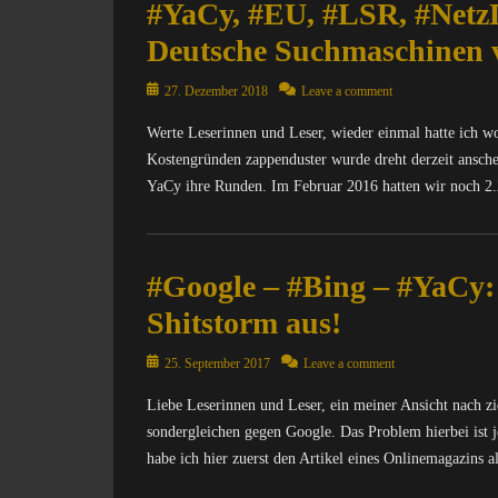
#YaCy, #EU, #LSR, #Netz
Deutsche Suchmaschinen v
Posted
27. Dezember 2018
Leave a comment
on
Werte Leserinnen und Leser, wieder einmal hatte ich w
Kostengründen zappenduster wurde dreht derzeit ansc
YaCy ihre Runden. Im Februar 2016 hatten wir noch 2
Categories
C
#Google – #Bing – #YaCy: 
o
m
Shitstorm aus!
p
u
Posted
25. September 2017
Leave a comment
t
on
e
Liebe Leserinnen und Leser, ein meiner Ansicht nach zi
r
sondergleichen gegen Google. Das Problem hierbei ist j
/
habe ich hier zuerst den Artikel eines Onlinemagazins a
I
n