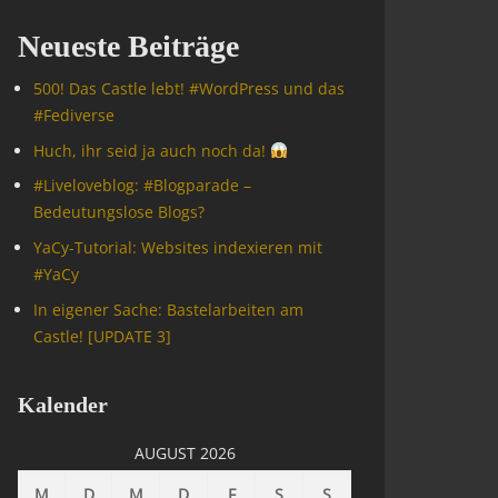
Neueste Beiträge
500! Das Castle lebt! #WordPress und das
#Fediverse
Huch, ihr seid ja auch noch da!
#Livelove­blog: #Blogparade –
Bedeutungslose Blogs?
YaCy-Tutorial: Websites indexieren mit
#YaCy
In eigener Sache: Bastelarbeiten am
Castle! [UPDATE 3]
Kalender
AUGUST 2026
M
D
M
D
F
S
S