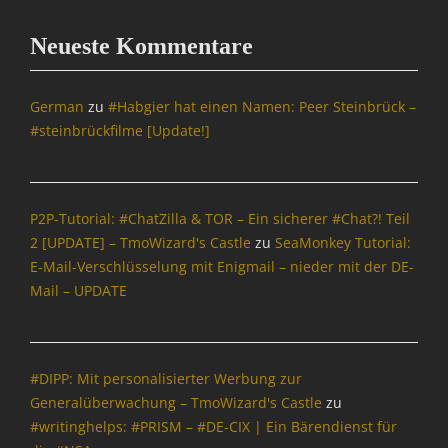
A
T
Neueste Kommentare
R
I
X
German
zu
#Habgier hat einen Namen: Peer Steinbrück –
=
#steinbrückfilme [Update!]
Ü
b
e
r
P2P-Tutorial: #ChatZilla & TOR – Ein sicherer #Chat?! Teil
w
2 [UPDATE] – TmoWizard's Castle
zu
SeaMonkey Tutorial:
a
E-Mail-Verschlüsselung mit Enigmail – nieder mit der DE-
c
h
Mail – UPDATE
u
n
g
,
#DIPP: Mit personalisierter Werbung zur
N
Generalüberwachung – TmoWizard's Castle
zu
a
#writinghelps: #PRISM – #DE-CIX | Ein Bärendienst für
c