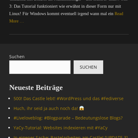
3: Das Tutorial funktioniert wie erwähnt in dieser Form nur mit
Linux! Für Windows kommt eventuell irgend wann mal ein
Read
More …
Categories
C
o
m
Suchen
p
SUCHEN
u
t
e
Neueste Beiträge
r
/
500! Das Castle lebt! #WordPress und das #Fediverse
I
n
Huch, ihr seid ja auch noch da!
t
#Livelove­blog: #Blogparade – Bedeutungslose Blogs?
e
r
YaCy-Tutorial: Websites indexieren mit #YaCy
n
In eigener Sache: Bastelarbeiten am Castle! [UPDATE 3]
e