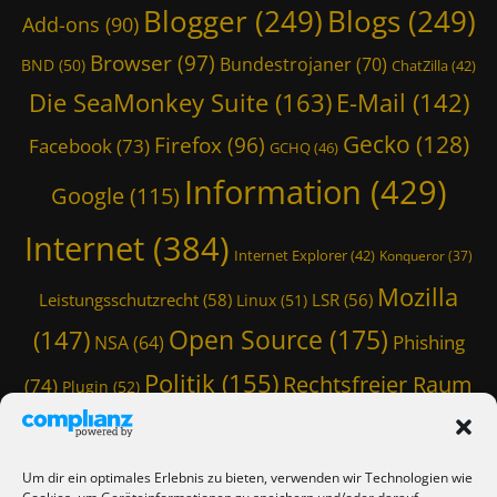
Blogger
(249)
Blogs
(249)
Add-ons
(90)
o
u
Browser
(97)
Bundestrojaner
(70)
BND
(50)
ChatZilla
(42)
r
c
Die SeaMonkey Suite
(163)
E-Mail
(142)
e
Gecko
(128)
Tags
Firefox
(96)
Facebook
(73)
GCHQ
(46)
0
Information
(429)
0
Google
(115)
f
f
Internet
(384)
Internet Explorer
(42)
Konqueror
(37)
0
0
Mozilla
Leistungsschutzrecht
(58)
LSR
(56)
Linux
(51)
,
A
Open Source
(175)
(147)
Phishing
NSA
(64)
d
d
Politik
(155)
Rechtsfreier Raum
(74)
Plugin
(52)
-
Schwarze Koffer
(126)
(117)
Spam
(84)
o
n
Staatstrojaner
(74)
StaSi-Trojaner
SpamAssassin
(60)
s
Um dir ein optimales Erlebnis zu bieten, verwenden wir Technologien wie
,