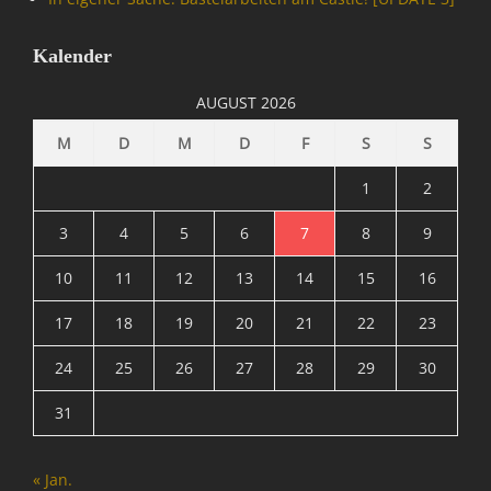
t
,
Kalender
D
i
AUGUST 2026
e
S
M
D
M
D
F
S
S
e
a
1
2
M
o
3
4
5
6
7
8
9
n
10
11
12
13
14
15
16
k
e
17
18
19
20
21
22
23
y
S
24
25
26
27
28
29
30
u
i
31
t
e
,
« Jan.
M