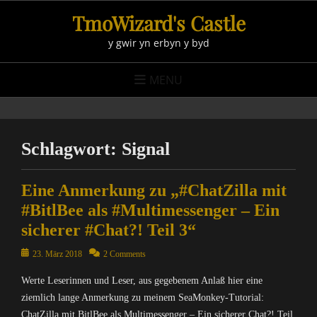
Skip
TmoWizard's Castle
to
y gwir yn erbyn y byd
content
MENU
Schlagwort:
Signal
Eine Anmerkung zu „#ChatZilla mit
#BitlBee als #Multimessenger – Ein
sicherer #Chat?! Teil 3“
Posted
23. März 2018
2 Comments
on
Werte Leserinnen und Leser, aus gegebenem Anlaß hier eine
ziemlich lange Anmerkung zu meinem SeaMonkey-Tutorial:
ChatZilla mit BitlBee als Multimessenger – Ein sicherer Chat?! Teil