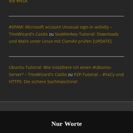
die #NSA
h
r
i
c
#SPAM: Microsoft account Unusual sign-in activity –
h
t
TmoWizard's Castle
zu
SeaMonkey-Tutorial: Downloads
e
und Mails unter Linux mit ClamAV prüfen [UPDATE]
n
&
P
o
Ubuntu-Tutorial: Wie installiere ich einen #Ubuntu-
l
Server? – TmoWizard's Castle
zu
P2P-Tutorial – #YaCy und
i
HTTPS: Die sichere Suchmaschine!
t
i
k
,
O
p
e
Nur Worte
n
S