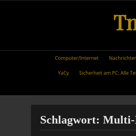
Skip
Tm
to
content
Primary
Computer/Internet
Nachrichten
menu
YaCy
Sicherheit am PC: Alle Te
Schlagwort:
Multi