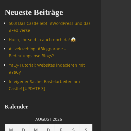
Neueste Beiträge
500! Das Castle lebt! #WordPress und das
#Fediverse
Huch, ihr seid ja auch noch da!
#Livelove­blog: #Blogparade –
Bedeutungslose Blogs?
YaCy-Tutorial: Websites indexieren mit
#YaCy
In eigener Sache: Bastelarbeiten am
Castle! [UPDATE 3]
Kalender
AUGUST 2026
M
D
M
D
F
S
S