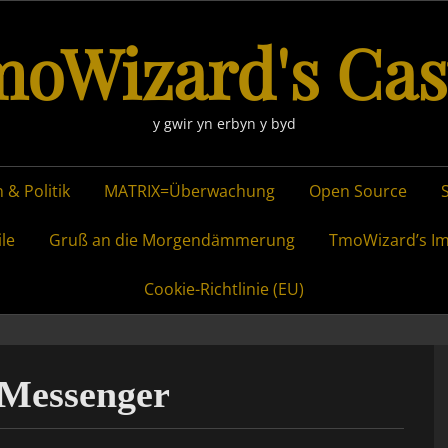
oWizard's Cas
y gwir yn erbyn y byd
 & Politik
MATRIX=Überwachung
Open Source
ile
Gruß an die Morgendämmerung
TmoWizard’s I
Cookie-Richtlinie (EU)
-Messenger