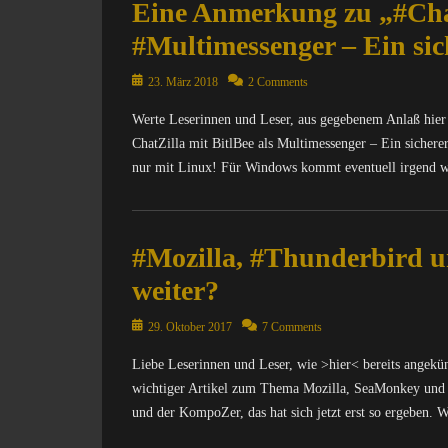
Eine Anmerkung zu „#Chat
#Multimessenger – Ein sic
Posted
23. März 2018
2 Comments
on
Werte Leserinnen und Leser, aus gegebenem Anlaß hie
ChatZilla mit BitlBee als Multimessenger – Ein sicherer
nur mit Linux! Für Windows kommt eventuell irgend 
Categories
C
#Mozilla, #Thunderbird u
o
m
weiter?
p
u
Posted
29. Oktober 2017
7 Comments
t
on
e
Liebe Leserinnen und Leser, wie >hier< bereits angekü
r
wichtiger Artikel zum Thema Mozilla, SeaMonkey und Th
/
und der KompoZer, das hat sich jetzt erst so ergeben. 
I
n