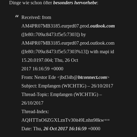
Dinge wie schon öfter
besonders hervorhebe
:
Received: from
AM4PR07MB3185.eurprd07.prod.
outlook.com
([fe80::709a:8473:f5e5:7303]) by
AM4PR07MB3185.eurprd07.prod.outlook.com
([fe80::709a:8473:f5e5:7303%13]) with mapi id
15.20.0197.004; Thu, 26 Oct
2017 16:16:59 +0000
From: Nestor Ede <jbd34b@
btconnect.com
>
Subject: Empfangen (WICHTIG) – 26/10/2017
Thread-Topic: Empfangen (WICHTIG) –
26/10/2017
Thread-Index:
AQHTTnO6ZGXLznTv30it49Lnhn98kw==
Date: Thu,
26 Oct 2017 16:16:59
+0000