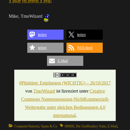
Y gwir yn erbyn Y byd!
Mike, TmoWizard
teilen
teilen
teilen
RSS-feed
E-Mail
#Phishing: Empfangen (WICHTIG) – 26/10/2017
von
TmoWizard
ist lizenziert unter
Creative
Commons Namensnennung-NichtKommerziell-
Weitergabe unter gleichen Bedingungen 4.0
international
.
Categories
Tags
Computer/Internet
,
Spam & Co
00ff00
,
Die SeaMonkey Suite
,
E-Mail
,