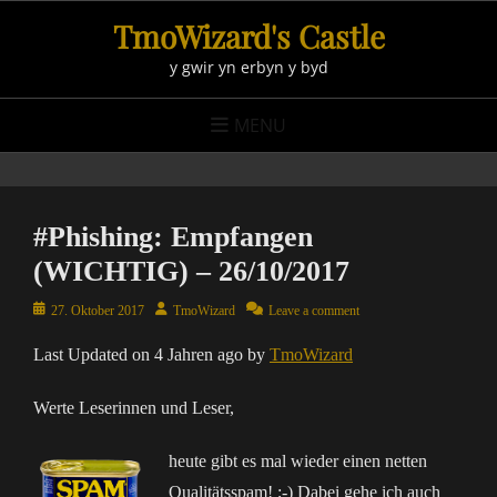
Skip
TmoWizard's Castle
to
y gwir yn erbyn y byd
content
MENU
#Phishing: Empfangen
(WICHTIG) – 26/10/2017
Posted
Author
27. Oktober 2017
TmoWizard
Leave a comment
on
Last Updated on 4 Jahren ago by
TmoWizard
Werte Leserinnen und Leser,
heute gibt es mal wieder einen netten
Qualitätsspam! ;-) Dabei gehe ich auch