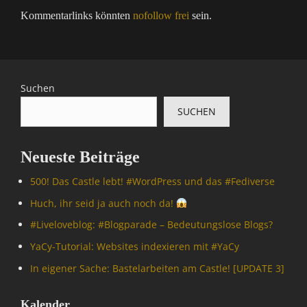
Kommentarlinks könnten
nofollow frei
sein.
Suchen
SUCHEN
Neueste Beiträge
500! Das Castle lebt! #WordPress und das #Fediverse
Huch, ihr seid ja auch noch da!
#Livelove­blog: #Blogparade – Bedeutungslose Blogs?
YaCy-Tutorial: Websites indexieren mit #YaCy
In eigener Sache: Bastelarbeiten am Castle! [UPDATE 3]
Kalender