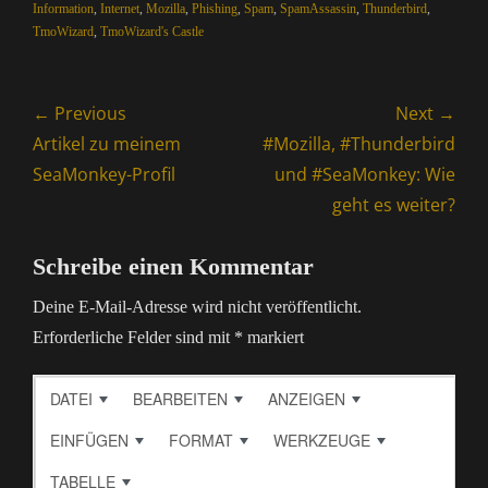
Information
,
Internet
,
Mozilla
,
Phishing
,
Spam
,
SpamAssassin
,
Thunderbird
,
TmoWizard
,
TmoWizard's Castle
Beitragsnavigation
← Previous
Next →
Previous
Next
Artikel zu meinem
#Mozilla, #Thunderbird
post:
post:
SeaMonkey-Profil
und #SeaMonkey: Wie
geht es weiter?
Schreibe einen Kommentar
Deine E-Mail-Adresse wird nicht veröffentlicht.
Erforderliche Felder sind mit
*
markiert
DATEI
BEARBEITEN
ANZEIGEN
EINFÜGEN
FORMAT
WERKZEUGE
TABELLE