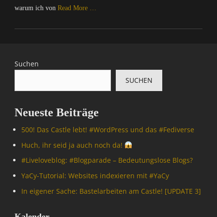
warum ich von
Read More …
Categories
C
o
m
Suchen
p
SUCHEN
u
t
e
Neueste Beiträge
r
/
500! Das Castle lebt! #WordPress und das #Fediverse
I
n
Huch, ihr seid ja auch noch da!
t
#Livelove­blog: #Blogparade – Bedeutungslose Blogs?
e
r
YaCy-Tutorial: Websites indexieren mit #YaCy
n
In eigener Sache: Bastelarbeiten am Castle! [UPDATE 3]
e
t
,
Kalender