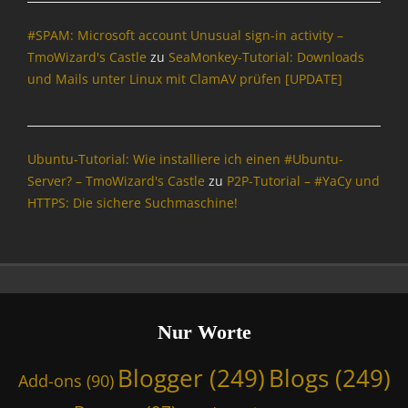
d
#SPAM: Microsoft account Unusual sign-in activity –
-
o
TmoWizard's Castle
zu
SeaMonkey-Tutorial: Downloads
n
und Mails unter Linux mit ClamAV prüfen [UPDATE]
s
,
B
e
Ubuntu-Tutorial: Wie installiere ich einen #Ubuntu-
n
Server? – TmoWizard's Castle
zu
P2P-Tutorial – #YaCy und
c
HTTPS: Die sichere Suchmaschine!
h
m
a
r
k
,
B
Nur Worte
l
o
Blogger
(249)
Blogs
(249)
Add-ons
(90)
g
g