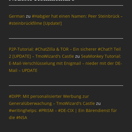
o
r
m
German
zu
#Habgier hat einen Namen: Peer Steinbrück –
a
#steinbrückfilme [Update!]
t
i
o
n
P2P-Tutorial: #ChatZilla & TOR – Ein sicherer #Chat?! Teil
,
2 [UPDATE] – TmoWizard's Castle
zu
SeaMonkey Tutorial:
O
E-Mail-Verschlüsselung mit Enigmail – nieder mit der DE-
p
e
Mail – UPDATE
n
S
o
u
#DIPP: Mit personalisierter Werbung zur
r
Generalüberwachung – TmoWizard's Castle
zu
c
#writinghelps: #PRISM – #DE-CIX | Ein Bärendienst für
e
die #NSA
Tags
A
d