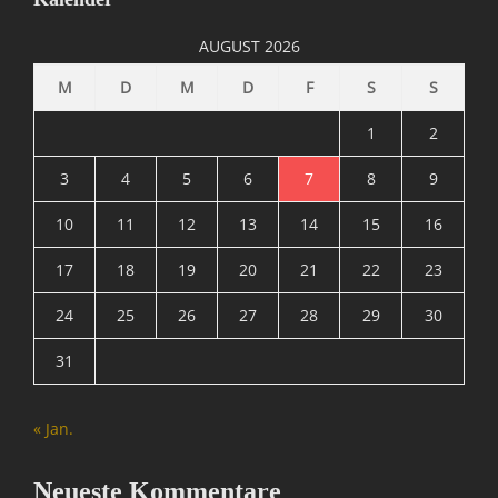
D
i
AUGUST 2026
e
S
M
D
M
D
F
S
S
e
a
1
2
M
o
3
4
5
6
7
8
9
n
10
11
12
13
14
15
16
k
e
17
18
19
20
21
22
23
y
S
24
25
26
27
28
29
30
u
i
31
t
e
,
« Jan.
I
n
f
Neueste Kommentare