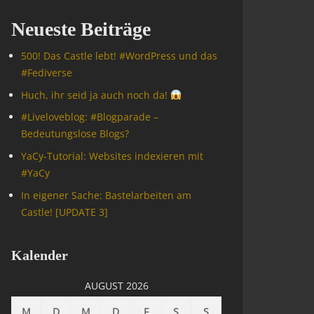
Neueste Beiträge
500! Das Castle lebt! #WordPress und das
#Fediverse
Huch, ihr seid ja auch noch da!
#Livelove­blog: #Blogparade –
Bedeutungslose Blogs?
YaCy-Tutorial: Websites indexieren mit
#YaCy
In eigener Sache: Bastelarbeiten am
Castle! [UPDATE 3]
Kalender
AUGUST 2026
M
D
M
D
F
S
S