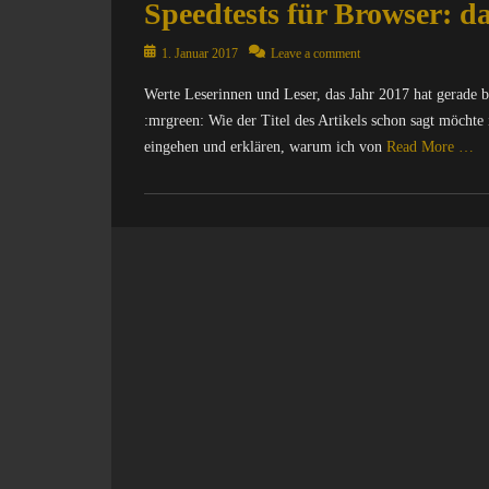
Speedtests für Browser: 
Posted
1. Januar 2017
Leave a comment
on
Werte Leserinnen und Leser, das Jahr 2017 hat gerade 
:mrgreen: Wie der Titel des Artikels schon sagt möcht
eingehen und erklären, warum ich von
Read More …
Categories
C
o
m
p
u
t
e
r
/
I
n
t