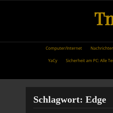
Skip
Tm
to
content
Primary
Computer/Internet
Nachrichten
menu
YaCy
Sicherheit am PC: Alle Te
Schlagwort:
Edge