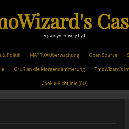
oWizard's Cas
y gwir yn erbyn y byd
 & Politik
MATRIX=Überwachung
Open Source
ile
Gruß an die Morgendämmerung
TmoWizard’s I
Cookie-Richtlinie (EU)