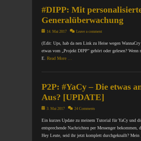
C
h
r
e
#DIPP: Mit personalisier
o
u
m
r
m
n
a
n
Generalüberwachung
p
g
t
e
u
,
i
t
Posted
14. Mai 2017
Leave a comment
t
O
o
,
on
e
p
n
I
(Edit: Ups, hab da nen Link zu Heise wegen WannaCry 
r
e
,
n
etwas vom „Projekt DIPP“ gehört oder gelesen? Wenn nic
/
n
O
f
E.
Read More …
I
S
p
o
n
o
e
r
Categories
t
u
n
m
C
e
r
S
a
P2P: #YaCy – Die etwas a
o
r
c
o
t
m
n
Aus? [UPDATE]
e
u
i
p
e
Tags
r
o
u
t
A
Posted
c
3. Mai 2017
24 Comments
n
t
,
d
on
e
,
e
M
Ein kurzes Update zu meinem Tutorial für YaCy und di
b
,
M
r
A
l
entsprechende Nachrichten per Messenger bekommen, d
Y
A
/
T
o
a
Hey Leute, seid ihr jetzt komplett durchgeknallt? Mein
T
I
R