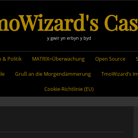
oWizard's Cas
y gwir yn erbyn y byd
 & Politik
MATRIX=Überwachung
Open Source
ile
Gruß an die Morgendämmerung
TmoWizard’s I
Cookie-Richtlinie (EU)