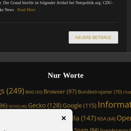
r. Der Grund hierfür ist folgender Artikel bei Netzpolitik.org: CDU-
 Fake News
Read More …
NEUERE BEITRÄGE
Nur Worte
gs
(249)
Browser
(97)
Bundestrojaner
(70)
BND
(50)
Chat
Informa
Gecko
(128)
Google
(115)
96)
GCHQ
(46)
Ope
Mozilla
(147)
NSA
(64)
zrecht
(58)
LSR
(56)
Linux
(51)
Schwarze Koffer
(126)
117)
Spam
(84)
SpamAssassin
(