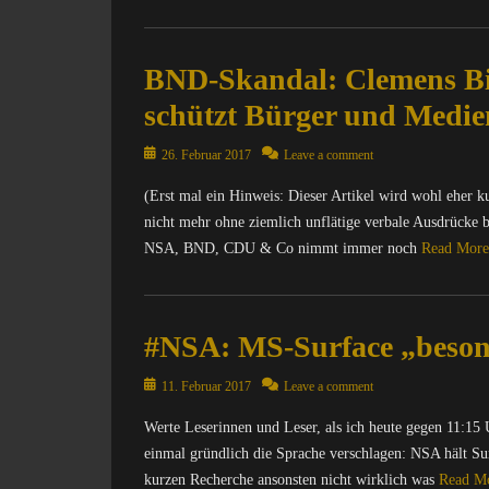
c
C
R
n
I
k
y
Categories
I
t
X
e
Tags
X
C
e
=
r
BND-Skandal: Clemens Bi
b
=
o
r
Ü
,
i
Ü
m
n
schützt Bürger und Medi
b
A
n
b
p
e
e
d
g
e
u
t
Posted
26. Februar 2017
Leave a comment
r
d
,
r
t
,
on
w
-
B
w
e
M
(Erst mal ein Hinweis: Dieser Artikel wird wohl eher k
a
o
N
a
r
A
nicht mehr ohne ziemlich unflätige verbale Ausdrücke
c
n
D
c
/
T
NSA, BND, CDU & Co nimmt immer noch
Read Mor
h
s
,
h
I
R
u
,
D
u
n
I
Categories
n
B
e
n
t
X
g
C
N
u
g
e
=
#NSA: MS-Surface „besond
,
o
D
S
,
r
Ü
N
m
,
u
N
n
b
Posted
a
p
11. Februar 2017
Leave a comment
B
.
a
e
e
on
c
u
r
d
c
t
r
Werte Leserinnen und Leser, als ich heute gegen 11:15 U
h
t
o
e
h
,
w
einmal gründlich die Sprache verschlagen: NSA hält Su
r
e
w
,
r
I
a
i
r
kurzen Recherche ansonsten nicht wirklich was
Read M
s
F
i
n