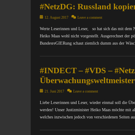
#NetzDG: Russland kopier
t
o
e
m
r
Posted
p
12. August 2017
Leave a comment
n
on
u
Werte Leserinnen und Leser, so hat sich das mit dem 
e
t
t
Heiko Maas wohl nicht vorgestellt. Ausgerechnet der pö
e
,
r
BundesreGIERung schaut ziemlich dumm aus der Wäsch
M
/
A
I
Categories
T
n
C
R
#INDECT – #VDS – #Netz
t
o
I
e
m
Überwachungsweltmeiste
X
r
p
=
n
u
Posted
21. Juni 2017
Leave a comment
Ü
e
t
on
b
t
e
Liebe Leserinnen und Leser, wieder einmal soll die Ü
e
,
r
werden! Unser Justizminister Heiko Maas möchte mit a
r
I
/
welches inzwischen jedoch von verschiedenen Seiten aus 
w
n
I
a
f
n
Categories
c
o
t