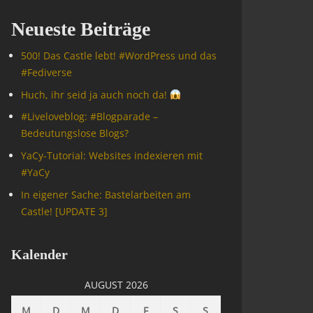
Neueste Beiträge
500! Das Castle lebt! #WordPress und das
#Fediverse
Huch, ihr seid ja auch noch da!
#Livelove­blog: #Blogparade –
Bedeutungslose Blogs?
YaCy-Tutorial: Websites indexieren mit
#YaCy
In eigener Sache: Bastelarbeiten am
Castle! [UPDATE 3]
Kalender
AUGUST 2026
M
D
M
D
F
S
S