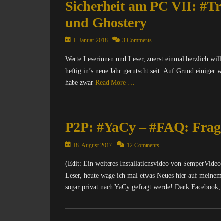
Sicherheit am PC VII: #Tr
und Ghostery
Posted
1. Januar 2018
3 Comments
on
Werte Leserinnen und Leser, zuerst einmal herzlich wil
heftig in’s neue Jahr gerutscht seit. Auf Grund einiger 
habe zwar
Read More …
Categories
C
P2P: #YaCy – #FAQ: Frag
o
m
Posted
p
18. August 2017
12 Comments
on
u
(Edit: Ein weiteres Installationsvideo von SemperVide
t
Leser, heute wage ich mal etwas Neues hier auf meinem 
e
r
sogar privat nach YaCy gefragt werde! Dank Facebook
/
I
Categories
n
C