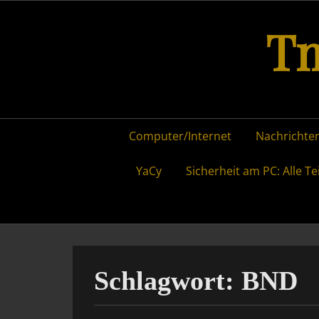
Skip
Tm
to
content
Primary
Computer/Internet
Nachrichten
menu
YaCy
Sicherheit am PC: Alle Te
Schlagwort:
BND