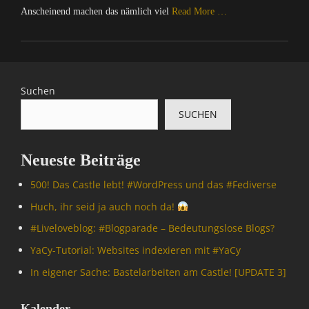
Anscheinend machen das nämlich viel
Read More …
Categories
C
o
m
Suchen
p
SUCHEN
u
t
e
Neueste Beiträge
r
/
500! Das Castle lebt! #WordPress und das #Fediverse
I
n
Huch, ihr seid ja auch noch da!
t
#Livelove­blog: #Blogparade – Bedeutungslose Blogs?
e
r
YaCy-Tutorial: Websites indexieren mit #YaCy
n
In eigener Sache: Bastelarbeiten am Castle! [UPDATE 3]
e
t
,
Kalender