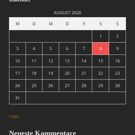
M
A
AUGUST 2026
T
R
M
D
M
D
F
S
S
I
X
1
2
=
Ü
3
4
5
6
7
8
9
b
10
11
12
13
14
15
16
e
r
17
18
19
20
21
22
23
w
a
24
25
26
27
28
29
30
c
h
31
u
n
g
« Jan.
,
N
a
Neueste Kommentare