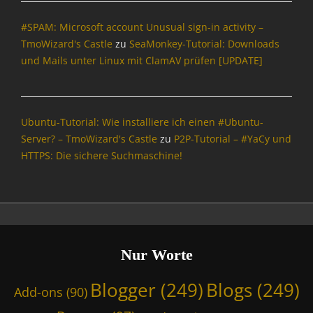
u
#SPAM: Microsoft account Unusual sign-in activity –
t
,
TmoWizard's Castle
zu
SeaMonkey-Tutorial: Downloads
B
und Mails unter Linux mit ClamAV prüfen [UPDATE]
N
D
,
G
Ubuntu-Tutorial: Wie installiere ich einen #Ubuntu-
C
Server? – TmoWizard's Castle
zu
P2P-Tutorial – #YaCy und
H
HTTPS: Die sichere Suchmaschine!
Q
,
G
e
d
a
n
Nur Worte
k
e
Blogger
(249)
Blogs
(249)
Add-ons
(90)
n
l