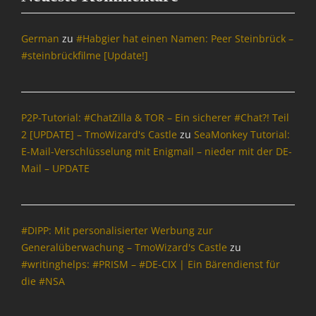
c
h
r
German
zu
#Habgier hat einen Namen: Peer Steinbrück –
i
#steinbrückfilme [Update!]
c
h
t
e
P2P-Tutorial: #ChatZilla & TOR – Ein sicherer #Chat?! Teil
n
2 [UPDATE] – TmoWizard's Castle
zu
SeaMonkey Tutorial:
&
E-Mail-Verschlüsselung mit Enigmail – nieder mit der DE-
P
o
Mail – UPDATE
l
i
t
i
#DIPP: Mit personalisierter Werbung zur
k
Generalüberwachung – TmoWizard's Castle
zu
Tags
#writinghelps: #PRISM – #DE-CIX | Ein Bärendienst für
A
die #NSA
l
u
h