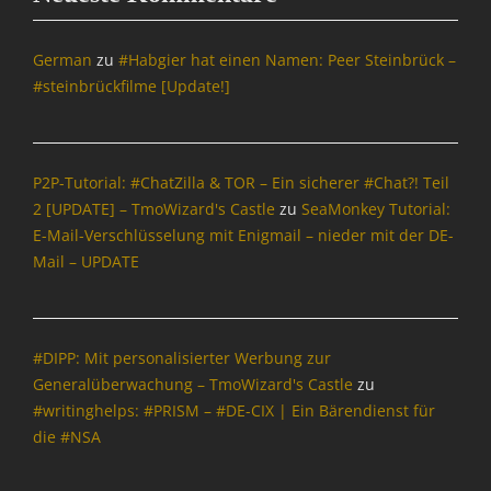
,
O
p
German
zu
#Habgier hat einen Namen: Peer Steinbrück –
e
#steinbrückfilme [Update!]
n
S
o
u
P2P-Tutorial: #ChatZilla & TOR – Ein sicherer #Chat?! Teil
r
2 [UPDATE] – TmoWizard's Castle
zu
SeaMonkey Tutorial:
c
E-Mail-Verschlüsselung mit Enigmail – nieder mit der DE-
e
Tags
Mail – UPDATE
D
i
e
S
#DIPP: Mit personalisierter Werbung zur
e
Generalüberwachung – TmoWizard's Castle
zu
a
#writinghelps: #PRISM – #DE-CIX | Ein Bärendienst für
M
die #NSA
o
n
k