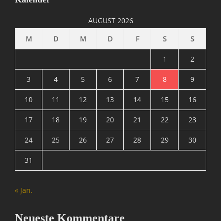
/
I
AUGUST 2026
n
t
M
D
M
D
F
S
S
e
r
1
2
n
e
3
4
5
6
7
8
9
t
10
11
12
13
14
15
16
,
I
17
18
19
20
21
22
23
n
f
24
25
26
27
28
29
30
o
r
31
m
a
t
« Jan.
i
o
n
Neueste Kommentare