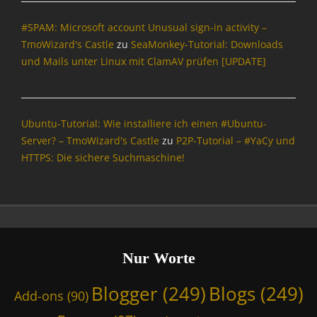
e
#SPAM: Microsoft account Unusual sign-in activity –
y
S
TmoWizard's Castle
zu
SeaMonkey-Tutorial: Downloads
u
und Mails unter Linux mit ClamAV prüfen [UPDATE]
i
t
e
,
Ubuntu-Tutorial: Wie installiere ich einen #Ubuntu-
F
Server? – TmoWizard's Castle
zu
P2P-Tutorial – #YaCy und
e
HTTPS: Die sichere Suchmaschine!
d
i
v
e
r
s
e
Nur Worte
,
M
Blogger
(249)
Blogs
(249)
Add-ons
(90)
a
s