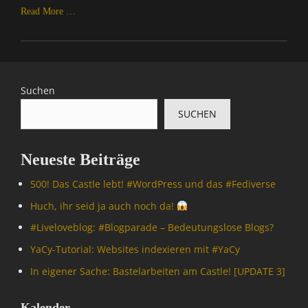
Read More …
Categories
A
l
l
Suchen
g
SUCHEN
e
m
e
Neueste Beiträge
i
n
500! Das Castle lebt! #WordPress und das #Fediverse
,
C
Huch, ihr seid ja auch noch da!
o
#Livelove­blog: #Blogparade – Bedeutungslose Blogs?
m
p
YaCy-Tutorial: Websites indexieren mit #YaCy
u
In eigener Sache: Bastelarbeiten am Castle! [UPDATE 3]
t
e
r
Kalender