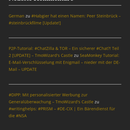
,
O
p
German
zu
#Habgier hat einen Namen: Peer Steinbrück –
e
#steinbrückfilme [Update!]
n
S
o
u
P2P-Tutorial: #ChatZilla & TOR – Ein sicherer #Chat?! Teil
r
2 [UPDATE] – TmoWizard's Castle
zu
SeaMonkey Tutorial:
c
E-Mail-Verschlüsselung mit Enigmail – nieder mit der DE-
e
Tags
Mail – UPDATE
D
i
e
S
#DIPP: Mit personalisierter Werbung zur
e
Generalüberwachung – TmoWizard's Castle
zu
a
#writinghelps: #PRISM – #DE-CIX | Ein Bärendienst für
M
die #NSA
o
n
k