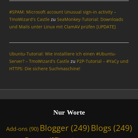
e
#SPAM: Microsoft account Unusual sign-in activity –
y
S
TmoWizard's Castle
zu
SeaMonkey-Tutorial: Downloads
u
und Mails unter Linux mit ClamAV prüfen [UPDATE]
i
t
e
,
Ubuntu-Tutorial: Wie installiere ich einen #Ubuntu-
F
Server? – TmoWizard's Castle
zu
P2P-Tutorial – #YaCy und
e
HTTPS: Die sichere Suchmaschine!
d
i
v
e
r
s
e
Nur Worte
,
M
Blogger
(249)
Blogs
(249)
Add-ons
(90)
a
s