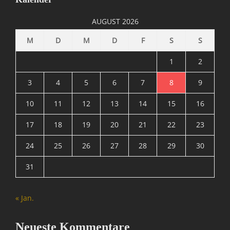
/
I
AUGUST 2026
n
t
M
D
M
D
F
S
S
e
r
1
2
n
e
3
4
5
6
7
8
9
t
10
11
12
13
14
15
16
,
I
17
18
19
20
21
22
23
n
f
24
25
26
27
28
29
30
o
r
31
m
a
t
« Jan.
i
o
n
Neueste Kommentare