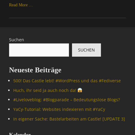
Read More …
Categories
A
l
l
Suchen
g
SUCHEN
e
m
e
Neueste Beiträge
i
n
500! Das Castle lebt! #WordPress und das #Fediverse
,
C
Huch, ihr seid ja auch noch da!
o
#Livelove­blog: #Blogparade – Bedeutungslose Blogs?
m
p
YaCy-Tutorial: Websites indexieren mit #YaCy
u
In eigener Sache: Bastelarbeiten am Castle! [UPDATE 3]
t
e
r
Kalender