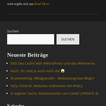
wird ergibt sich aus
Read More …
Categories
C
o
m
Suchen
p
SUCHEN
u
t
e
Neueste Beiträge
r
/
500! Das Castle lebt! #WordPress und das #Fediverse
I
n
Huch, ihr seid ja auch noch da!
t
#Livelove­blog: #Blogparade – Bedeutungslose Blogs?
e
r
YaCy-Tutorial: Websites indexieren mit #YaCy
n
In eigener Sache: Bastelarbeiten am Castle! [UPDATE 3]
e
t
,
Kalender