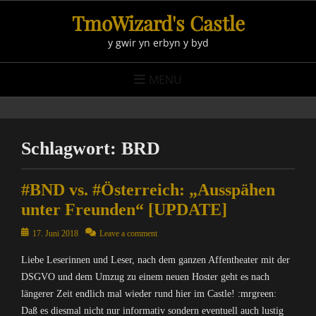
Skip
TmoWizard's Castle
to
y gwir yn erbyn y byd
content
MENU
Schlagwort:
BRD
#BND vs. #Österreich: „Ausspähen
unter Freunden“ [UPDATE]
Posted
17. Juni 2018
Leave a comment
on
Liebe Leserinnen und Leser, nach dem ganzen Affentheater mit der
DSGVO und dem Umzug zu einem neuen Hoster geht es nach
längerer Zeit endlich mal wieder rund hier im Castle! :mrgreen:
Daß es diesmal nicht nur informativ sondern eventuell auch lustig