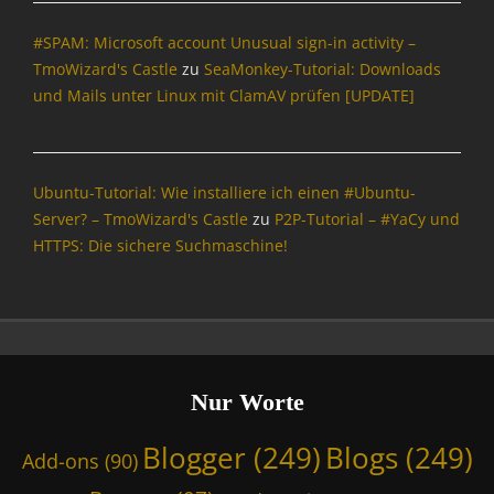
P
#SPAM: Microsoft account Unusual sign-in activity –
o
l
TmoWizard's Castle
zu
SeaMonkey-Tutorial: Downloads
i
und Mails unter Linux mit ClamAV prüfen [UPDATE]
t
i
k
Tags
Ubuntu-Tutorial: Wie installiere ich einen #Ubuntu-
a
Server? – TmoWizard's Castle
zu
P2P-Tutorial – #YaCy und
2
HTTPS: Die sichere Suchmaschine!
8
d
0
0
,
B
N
Nur Worte
D
,
Blogger
(249)
Blogs
(249)
Add-ons
(90)
B
R