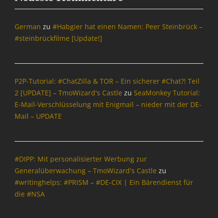
e
r
w
German
zu
#Habgier hat einen Namen: Peer Steinbrück –
a
#steinbrückfilme [Update!]
c
h
u
n
P2P-Tutorial: #ChatZilla & TOR – Ein sicherer #Chat?! Teil
g
2 [UPDATE] – TmoWizard's Castle
zu
SeaMonkey Tutorial:
,
E-Mail-Verschlüsselung mit Enigmail – nieder mit der DE-
N
a
Mail – UPDATE
c
h
r
i
#DIPP: Mit personalisierter Werbung zur
c
Generalüberwachung – TmoWizard's Castle
zu
h
#writinghelps: #PRISM – #DE-CIX | Ein Bärendienst für
t
die #NSA
e
n
&