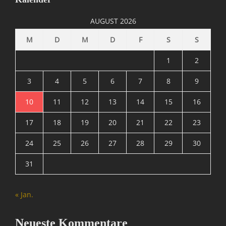
I
n
AUGUST 2026
f
o
M
D
M
D
F
S
S
r
m
1
2
a
t
3
4
5
6
7
8
9
i
10
11
12
13
14
15
16
o
n
17
18
19
20
21
22
23
,
M
24
25
26
27
28
29
30
A
T
31
R
I
X
« Jan.
=
Ü
b
Neueste Kommentare