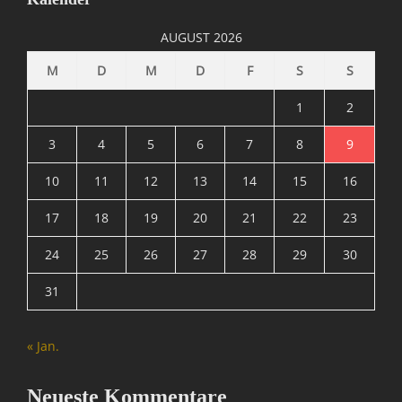
I
n
AUGUST 2026
f
o
M
D
M
D
F
S
S
r
m
1
2
a
t
3
4
5
6
7
8
9
i
10
11
12
13
14
15
16
o
n
17
18
19
20
21
22
23
,
S
24
25
26
27
28
29
30
p
a
31
m
&
C
« Jan.
o
Tags
B
Neueste Kommentare