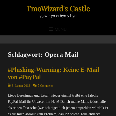
Skip
TmoWizard's Castle
to
y gwir yn erbyn y byd
content
MENU
Schlagwort:
Opera Mail
#Phishing-Warning: Keine E-Mail
von #PayPal
Posted
8. Januar 2013
7 Comments
on
Liebe Leserinnen und Leser, wieder einmal treibt eine falsche
PayPal-Mail ihr Unwesen im Netz! Da ich meine Mails jedoch alle
als reinen Text sehe (was ich eigentlich jedem empfehlen würde!) ist
es für mich absolut kein Problem, daß ich solche Teile entlarve.