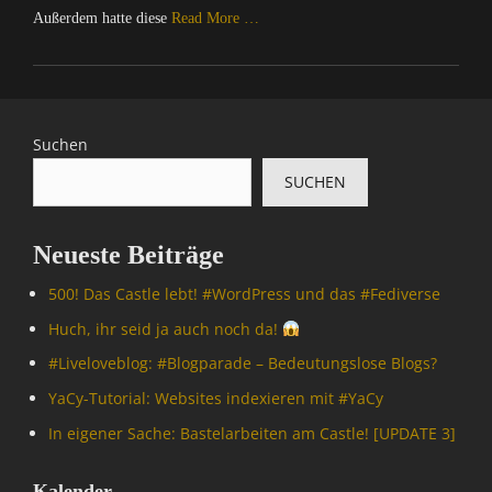
Außerdem hatte diese
Read More …
Categories
C
o
m
Suchen
p
SUCHEN
u
t
e
Neueste Beiträge
r
/
500! Das Castle lebt! #WordPress und das #Fediverse
I
n
Huch, ihr seid ja auch noch da!
t
#Livelove­blog: #Blogparade – Bedeutungslose Blogs?
e
r
YaCy-Tutorial: Websites indexieren mit #YaCy
n
In eigener Sache: Bastelarbeiten am Castle! [UPDATE 3]
e
t
,
Kalender