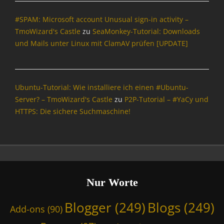
e
#SPAM: Microsoft account Unusual sign-in activity –
,
E
TmoWizard's Castle
zu
SeaMonkey-Tutorial: Downloads
-
und Mails unter Linux mit ClamAV prüfen [UPDATE]
M
a
i
l
Ubuntu-Tutorial: Wie installiere ich einen #Ubuntu-
,
Server? – TmoWizard's Castle
zu
P2P-Tutorial – #YaCy und
I
HTTPS: Die sichere Suchmaschine!
n
f
o
r
m
a
t
Nur Worte
i
o
Blogger
(249)
Blogs
(249)
Add-ons
(90)
n
,