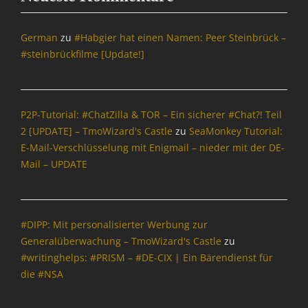
e
t
r
German
zu
#Habgier hat einen Namen: Peer Steinbrück –
u
#steinbrückfilme [Update!]
g
,
D
i
P2P-Tutorial: #ChatZilla & TOR – Ein sicherer #Chat?! Teil
e
2 [UPDATE] – TmoWizard's Castle
zu
SeaMonkey Tutorial:
S
E-Mail-Verschlüsselung mit Enigmail – nieder mit der DE-
e
a
Mail – UPDATE
M
o
n
k
#DIPP: Mit personalisierter Werbung zur
e
Generalüberwachung – TmoWizard's Castle
zu
y
#writinghelps: #PRISM – #DE-CIX | Ein Bärendienst für
S
die #NSA
u
i
t