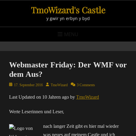
Skip
TmoWizard's Castle
to
y gwir yn erbyn y byd
content
MENU
Webmaster Friday: Der WMF vor
dem Aus?
Posted
Author
17. September 2016
TmoWizard
3 Comments
on
Last Updated on 10 Jahren ago by
TmoWizard
Werte Leserinnen und Leser,
nach langer Zeit gibt es hier mal wieder
was neues auf meinem Castle und ich