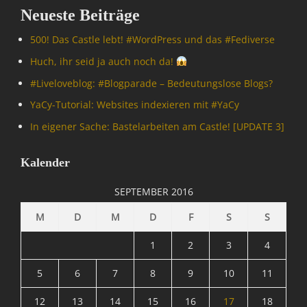
Neueste Beiträge
500! Das Castle lebt! #WordPress und das #Fediverse
Huch, ihr seid ja auch noch da!
#Livelove­blog: #Blogparade – Bedeutungslose Blogs?
YaCy-Tutorial: Websites indexieren mit #YaCy
In eigener Sache: Bastelarbeiten am Castle! [UPDATE 3]
Kalender
SEPTEMBER 2016
M
D
M
D
F
S
S
1
2
3
4
5
6
7
8
9
10
11
12
13
14
15
16
17
18