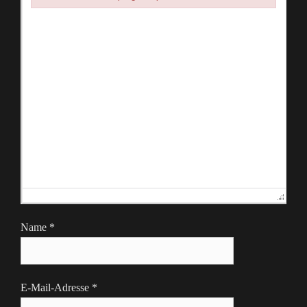
Failed to initialize plugin: wplink
Name
*
E-Mail-Adresse
*