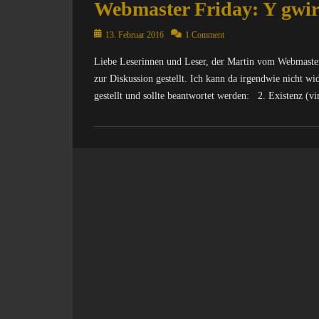
Webmaster Friday: Y gwir
Posted
13. Februar 2016
1 Comment
on
Liebe Leserinnen und Leser, der Martin vom Webmaste
zur Diskussion gestellt. Ich kann da irgendwie nicht 
gestellt und sollte beantwortet werden: 2. Existenz (vi
Categories
C
o
m
p
u
t
e
r
/
I
n
t