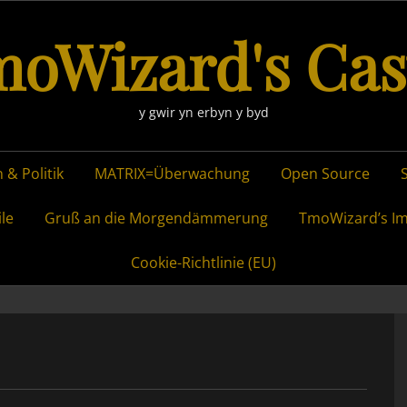
oWizard's Cas
y gwir yn erbyn y byd
 & Politik
MATRIX=Überwachung
Open Source
ile
Gruß an die Morgendämmerung
TmoWizard’s I
Cookie-Richtlinie (EU)