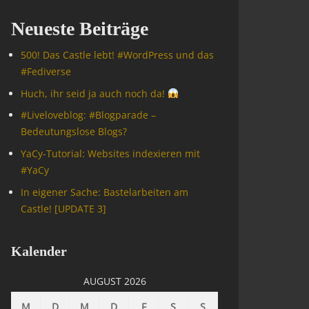
Neueste Beiträge
500! Das Castle lebt! #WordPress und das
#Fediverse
Huch, ihr seid ja auch noch da!
#Livelove­blog: #Blogparade –
Bedeutungslose Blogs?
YaCy-Tutorial: Websites indexieren mit
#YaCy
In eigener Sache: Bastelarbeiten am
Castle! [UPDATE 3]
Kalender
AUGUST 2026
M
D
M
D
F
S
S