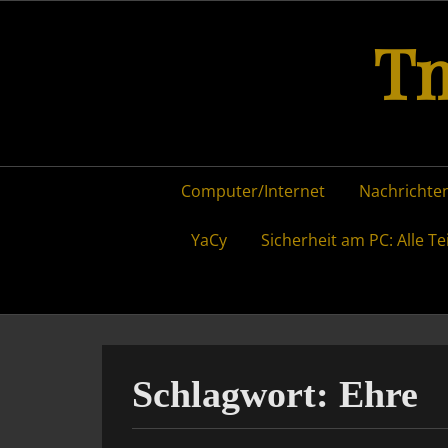
Skip
Tm
to
content
Primary
Computer/Internet
Nachrichten
menu
YaCy
Sicherheit am PC: Alle Te
Schlagwort:
Ehre