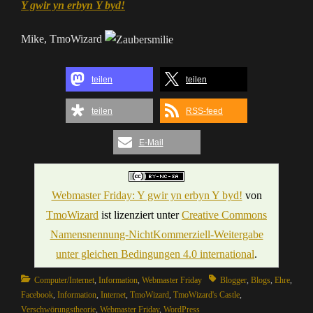
Y gwir yn erbyn Y byd!
Mike, TmoWizard
teilen
teilen
teilen
RSS-feed
E-Mail
Webmaster Friday: Y gwir yn erbyn Y byd!
von
TmoWizard
ist lizenziert unter
Creative Commons
Namensnennung-NichtKommerziell-Weitergabe
unter gleichen Bedingungen 4.0 international
.
Categories
Tags
Computer/Internet
,
Information
,
Webmaster Friday
Blogger
,
Blogs
,
Ehre
,
Facebook
,
Information
,
Internet
,
TmoWizard
,
TmoWizard's Castle
,
Verschwörungstheorie
,
Webmaster Friday
,
WordPress