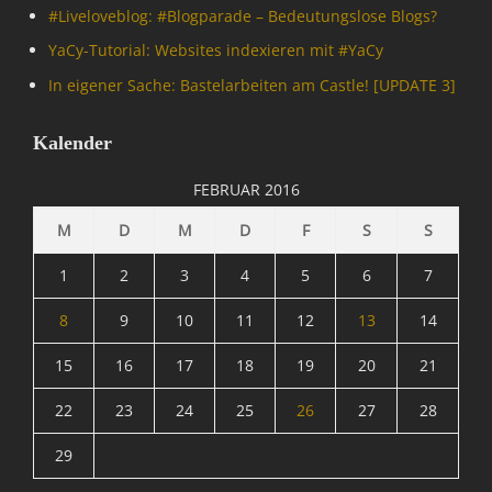
#Livelove­blog: #Blogparade – Bedeutungslose Blogs?
YaCy-Tutorial: Websites indexieren mit #YaCy
In eigener Sache: Bastelarbeiten am Castle! [UPDATE 3]
Kalender
FEBRUAR 2016
M
D
M
D
F
S
S
1
2
3
4
5
6
7
8
9
10
11
12
13
14
15
16
17
18
19
20
21
22
23
24
25
26
27
28
29