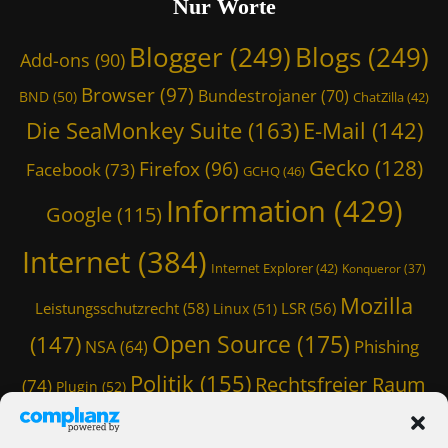
Nur Worte
Blogger
(249)
Blogs
(249)
Add-ons
(90)
Browser
(97)
Bundestrojaner
(70)
BND
(50)
ChatZilla
(42)
Die SeaMonkey Suite
(163)
E-Mail
(142)
Gecko
(128)
Firefox
(96)
Facebook
(73)
GCHQ
(46)
Information
(429)
Google
(115)
Internet
(384)
Internet Explorer
(42)
Konqueror
(37)
Mozilla
Leistungsschutzrecht
(58)
LSR
(56)
Linux
(51)
Open Source
(175)
(147)
Phishing
NSA
(64)
Politik
(155)
Rechtsfreier Raum
(74)
Plugin
(52)
Schwarze Koffer
(126)
(117)
Spam
(84)