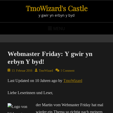
Skip
TmoWizard's Castle
to
y gwir yn erbyn y byd
content
MENU
Webmaster Friday: Y gwir yn
erbyn Y byd!
Posted
Author
13. Februar 2016
TmoWizard
1 Comment
on
Last Updated on 10 Jahren ago by
TmoWizard
Liebe Leserinnen und Leser,
der Martin vom Webmaster Friday hat mal
wieder ein Thema so richtig nach meinem