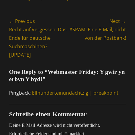
Beitragsnavigation
← Previous
Next →
Previous
Next
Recht auf Vergessen: Das
#SPAM: Eine E-Mail, nicht
post:
post:
Ende für deutsche
von der Postbank!
Suchmaschinen?
[UPDATE]
One Reply to “Webmaster Friday: Y gwir yn
erbyn Y byd!”
Pingback:
Elfhunderteinundachtzig | breakpoint
Schreibe einen Kommentar
Deine E-Mail-Adresse wird nicht veröffentlicht.
Erforderliche Felder sind mit
*
markiert